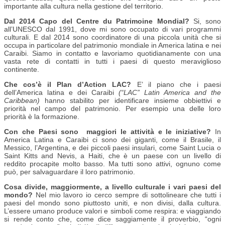
importante alla cultura nella gestione del territorio.
Dal 2014 Capo del Centre du Patrimoine Mondial?
Si, sono
all’UNESCO dal 1991, dove mi sono occupato di vari programmi
culturali. E dal 2014 sono coordinatore di una piccola unità che si
occupa in particolare del patrimonio mondiale in America latina e nei
Caraibi. Siamo in contatto e lavoriamo quotidianamente con una
vasta rete di contatti in tutti i paesi di questo meraviglioso
continente.
Che cos’è il Plan d’Action LAC?
E’ il piano che i paesi
dell’America latina e dei Caraibi
(“LAC” Latin America and the
Caribbean)
hanno stabilito per identificare insieme obbiettivi e
priorità nel campo del patrimonio. Per esempio una delle loro
priorità è la formazione.
Con che Paesi sono maggiori le attività e le iniziative?
In
America Latina e Caraibi ci sono dei giganti, come il Brasile, il
Messico, l’Argentina, e dei piccoli paesi insulari, come Saint Lucia o
Saint Kitts and Nevis, a Haiti, che è un paese con un livello di
reddito procapite molto basso. Ma tutti sono attivi, ognuno come
può, per salvaguardare il loro patrimonio.
Cosa divide, maggiormente, a livello culturale i vari paesi del
mondo?
Nel mio lavoro io cerco sempre di sottolineare che tutti i
paesi del mondo sono piuttosto uniti, e non divisi, dalla cultura.
L’essere umano produce valori e simboli come respira: e viaggiando
si rende conto che, come dice saggiamente il proverbio, “ogni