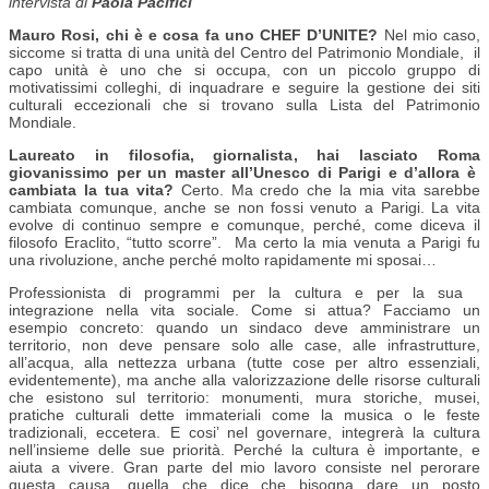
intervista di
Paola Pacifici
Mauro Rosi, chi è e cosa fa uno CHEF D’UNITE?
Nel mio caso,
siccome si tratta di una unità del Centro del Patrimonio Mondiale, il
capo unità è uno che si occupa, con un piccolo gruppo di
motivatissimi colleghi, di inquadrare e seguire la gestione dei siti
culturali eccezionali che si trovano sulla Lista del Patrimonio
Mondiale.
Laureato in filosofia, giornalista, hai lasciato Roma
giovanissimo per un master all’Unesco di Parigi e d’allora è
cambiata la tua vita?
Certo. Ma credo che la mia vita sarebbe
cambiata comunque, anche se non fossi venuto a Parigi. La vita
evolve di continuo sempre e comunque, perché, come diceva il
filosofo Eraclito, “tutto scorre”. Ma certo la mia venuta a Parigi fu
una rivoluzione, anche perché molto rapidamente mi sposai…
Professionista di programmi per la cultura e per la sua
integrazione nella vita sociale. Come si attua?
Facciamo un
esempio concreto: quando un sindaco deve amministrare un
territorio, non deve pensare solo alle case, alle infrastrutture,
all’acqua, alla nettezza urbana (tutte cose per altro essenziali,
evidentemente), ma anche alla valorizzazione delle risorse culturali
che esistono sul territorio: monumenti, mura storiche, musei,
pratiche culturali dette immateriali come la musica o le feste
tradizionali, eccetera. E cosi’ nel governare, integrerà la cultura
nell’insieme delle sue priorità. Perché la cultura è importante, e
aiuta a vivere. Gran parte del mio lavoro consiste nel perorare
questa causa, quella che dice che bisogna dare un posto