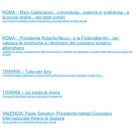
ROMA – Mary Caldarazzo…criminologa…esperta in grafologia…e
le prove regine…per tanti crimini
Una criminologa, freelance, libera professionista, svincolata pertanto da tutti e da tutto
ROMA – Presidente Roberto Necci…è la Federalberghi…per
valutare le dinamiche e i fenomeni del comparto turistico-
alberghiero
L'obiettivo è l'analisi, la valutazione di tutte le dinamiche ed i fenomeni che interessano il comparto alberghiero e turistico della città
di Roma
TRAPANI – Tutto per loro
Il Brigadiere Alberto Catalanotti: le Fiamme Gialle, l'Unione italiana cechi e ipovedenti, il teatro e poi ...
TRAPANI – Un modo di vivere
L'avvocato Pietro Bruno: L'apnea è uno stato di sospensione
VALENCIA: Paolo Salvatori, Presidente Istituto Consolare
Internazionale Regno di Spagna
Per le aziende e gli imprenditori aprendo nuovi mercati