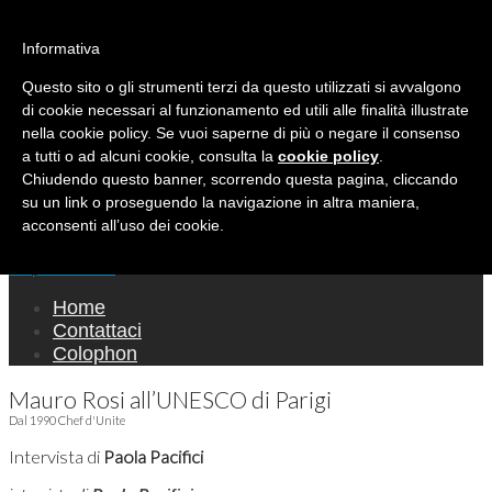
Ricerca per:
Mondo Italiano nel Mondo
Informativa
Questo sito o gli strumenti terzi da questo utilizzati si avvalgono
LE INTERVISTE SONO AGLI ITALIANI CHE
di cookie necessari al funzionamento ed utili alle finalità illustrate
RICOPRONO RUOLI ISTITUZIONALI, A
nella cookie policy. Se vuoi saperne di più o negare il consenso
QUELLI CHE RAPPRESENTANO LA SOCIETÀ E
a tutti o ad alcuni cookie, consulta la
cookie policy
.
Chiudendo questo banner, scorrendo questa pagina, cliccando
A CHI È UN "COMUNE CITTADINO" ...
su un link o proseguendo la navigazione in altra maniera,
PER TUTTO QUESTO SIAMO "ORGOGLIOSI
acconsenti all’uso dei cookie.
DI ESSERE ITALIANI"
Main menu
Skip to content
Home
Contattaci
Colophon
Mauro Rosi all’UNESCO di Parigi
Dal 1990 Chef d'Unite
Intervista di
Paola Pacifici