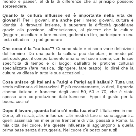
mondo è paese”, al di là di differenze che al principio possono
sorprendere.
Quanto la cultura influisce ed è importante nella vita dei
giovani?
Per i giovani, ma anche per i meno giovani, cultura è
identità, è ritrovarsi insieme, è superare le difficoltà quotidiane
grazie alla passione, all’entusiasmo, al piacere che la cultura
(leggere, ascoltare o fare musica, godersi un film, partecipare a una
festa cittadina…) può generare.
Che cosa è la “cultura”?
Ci sono state e ci sono varie definizioni
del termine. Da una parte la cultura può denotare, in modo più
antropologico, il comportamento umano nel suo insieme, con le sue
specificità di tempo e di luogo; dall’altro le pratiche culturali
specializzate (fare musica, dipingere, fare teatro). Io direi che la
cultura va difesa in tutte le sue accezioni…
Cosa unisce gli italiani a Parigi e Parigi agli italiani?
Tutta una
storia millenaria di interazioni. E più recentemente, io direi, il grande
cinema italiano e francese degli anni 50, 60 e 70, che è stato
spesso una co-produzione italo-francese. Eppoi il gusto per la
buona cucina!
Dopo il lavoro, quanta Italia c’è nella tua vita?
L’Italia vive in me.
Certo, altri strati, altre influenze, altri modi di fare si sono aggiunti a
quelli assimilati nei miei primi trent’anni di vita, passati a Roma, la
mia città del cuore. Ma queste influenze si aggiungono a quella
prima base senza distruggerla. Nel cuore c’è posto per tutti!