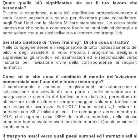
Quale quella più significativa sia per il tuo lavoro che
personale?
Di tutte le esperienze, quella più significativa professionalmente è
stata l’anno passato alla scuola per diventare pilota collaudatore,
negli Stati Uniti con la Marina Militare statunitense. Un corso molto
intenso ma che porta a conoscere il volo nei suoi minimi dettagli e a
poter volare con qualsiasi velivolo o elicottero con tranquillità.
Sei stato Direttore di “Crew Training”. Di che cosa si tratta?
Nelle compagnie aeree è il responsabile di tutto l’addestramento dei
piloti e degli assistenti di volo. Prepara i programmi, designa e
supervisiona gli istruttori ed esaminatori ed è responsabile verso
l’autorità per l’aviazione civile della corrispondenza ai requisiti
normativi.
Come ed in che cosa è cambiato il mondo dell’aviazione
commerciale con l’uso delle nuove tecnologie?
Il cambiamento è continuo. I miglioramenti nell’automazione e
sofisticazione dei velivoli da una parte e nelle infrastrutture di
navigazione e controllo del traffico aereo dall’altra, permettono di
ottimizzare i voli e ottenere sempre maggiori volumi di traffico con
una crescente sicurezza. Nel 2017 hanno volato 4,1 miliardi di
persone con 36,7 milioni di voli. Le compagnie aeree membri di
IATA, che coprono circa l’85% del traffico mondiale, nello stesso
anno non hanno avuto nessun incidente mortale. Questo in sintesi il
cambiamento.
Il trasporto merci verso quali paesi europei ed internazionali si