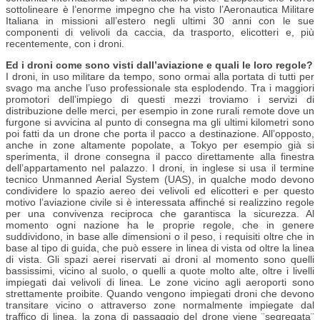
sottolineare è l’enorme impegno che ha visto l’Aeronautica Militare
Italiana in missioni all’estero negli ultimi 30 anni con le sue
componenti di velivoli da caccia, da trasporto, elicotteri e, più
recentemente, con i droni.
Ed i droni come sono visti dall’aviazione e quali le loro regole?
I droni, in uso militare da tempo, sono ormai alla portata di tutti per
svago ma anche l’uso professionale sta esplodendo. Tra i maggiori
promotori dell’impiego di questi mezzi troviamo i servizi di
distribuzione delle merci, per esempio in zone rurali remote dove un
furgone si avvicina al punto di consegna ma gli ultimi kilometri sono
poi fatti da un drone che porta il pacco a destinazione. All’opposto,
anche in zone altamente popolate, a Tokyo per esempio già si
sperimenta, il drone consegna il pacco direttamente alla finestra
dell’appartamento nel palazzo. I droni, in inglese si usa il termine
tecnico Unmanned Aerial System (UAS), in qualche modo devono
condividere lo spazio aereo dei velivoli ed elicotteri e per questo
motivo l’aviazione civile si è interessata affinché si realizzino regole
per una convivenza reciproca che garantisca la sicurezza. Al
momento ogni nazione ha le proprie regole, che in genere
suddividono, in base alle dimensioni o il peso, i requisiti oltre che in
base al tipo di guida, che può essere in linea di vista od oltre la linea
di vista. Gli spazi aerei riservati ai droni al momento sono quelli
bassissimi, vicino al suolo, o quelli a quote molto alte, oltre i livelli
impiegati dai velivoli di linea. Le zone vicino agli aeroporti sono
strettamente proibite. Quando vengono impiegati droni che devono
transitare vicino o attraverso zone normalmente impiegate dal
traffico di linea, la zona di passaggio del drone viene ¨segregata¨