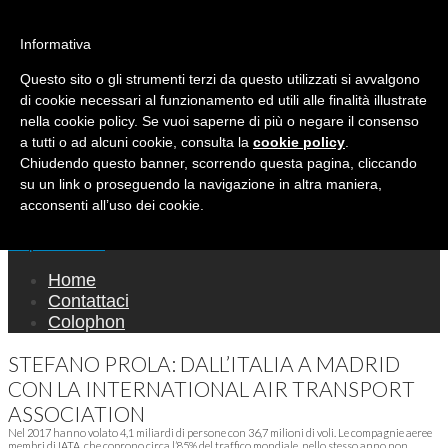
Ricerca per:
Mondo Italiano nel Mondo
Informativa
Questo sito o gli strumenti terzi da questo utilizzati si avvalgono
LE INTERVISTE SONO AGLI ITALIANI CHE
di cookie necessari al funzionamento ed utili alle finalità illustrate
RICOPRONO RUOLI ISTITUZIONALI, A
nella cookie policy. Se vuoi saperne di più o negare il consenso
QUELLI CHE RAPPRESENTANO LA SOCIETÀ E
a tutti o ad alcuni cookie, consulta la
cookie policy
.
Chiudendo questo banner, scorrendo questa pagina, cliccando
A CHI È UN "COMUNE CITTADINO" ...
su un link o proseguendo la navigazione in altra maniera,
PER TUTTO QUESTO SIAMO "ORGOGLIOSI
acconsenti all’uso dei cookie.
DI ESSERE ITALIANI"
Main menu
Skip to content
Home
Contattaci
Colophon
STEFANO PROLA: DALL’ITALIA A MADRID
CON LA INTERNATIONAL AIR TRANSPORT
ASSOCIATION
Nel 2017 hanno volato 4,1 miliardi di persone con 36,7 milioni di voli. Le compagnie aeree
membri di IATA, che coprono circa l’85% del traffico mondiale, nello stesso anno non