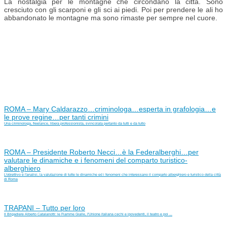
La nostalgia per le montagne che circondano la città. Sono
cresciuto con gli scarponi e gli sci ai piedi. Poi per prendere le ali ho
abbandonato le montagne ma sono rimaste per sempre nel cuore.
ROMA – Mary Caldarazzo…criminologa…esperta in grafologia…e
le prove regine…per tanti crimini
Una criminologa, freelance, libera professionista, svincolata pertanto da tutti e da tutto
ROMA – Presidente Roberto Necci…è la Federalberghi…per
valutare le dinamiche e i fenomeni del comparto turistico-
alberghiero
L'obiettivo è l'analisi, la valutazione di tutte le dinamiche ed i fenomeni che interessano il comparto alberghiero e turistico della città
di Roma
TRAPANI – Tutto per loro
Il Brigadiere Alberto Catalanotti: le Fiamme Gialle, l'Unione italiana cechi e ipovedenti, il teatro e poi ...