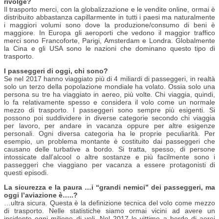
rivolge?
Il trasporto merci, con la globalizzazione e le vendite online, ormai è
distribuito abbastanza capillarmente in tutti i paesi ma naturalmente
i maggiori volumi sono dove la produzione/consumo di beni è
maggiore. In Europa gli aeroporti che vedono il maggior traffico
merci sono Francoforte, Parigi, Amsterdam e Londra. Globalmente
la Cina e gli USA sono le nazioni che dominano questo tipo di
trasporto.
I passeggeri di oggi, chi sono?
Se nel 2017 hanno viaggiato più di 4 miliardi di passeggeri, in realtà
solo un terzo della popolazione mondiale ha volato. Ossia solo una
persona su tre ha viaggiato in aereo, più volte. Chi viaggia, quindi,
lo fa relativamente spesso e considera il volo come un normale
mezzo di trasporto. I passeggeri sono sempre più esigenti. Si
possono poi suddividere in diverse categorie secondo chi viaggia
per lavoro, per andare in vacanza oppure per altre esigenze
personali. Ogni diversa categoria ha le proprie peculiarità. Per
esempio, un problema montante è costituito dai passeggeri che
causano delle turbative a bordo. Si tratta, spesso, di persone
intossicate dall’alcool o altre sostanze e più facilmente sono i
passeggeri che viaggiano per vacanza a essere protagonisti di
questi episodi.
La sicurezza e la paura …i “grandi nemici” dei passeggeri, ma
oggi l’aviazione è…..?
…ultra sicura. Questa è la definizione tecnica del volo come mezzo
di trasporto. Nelle statistiche siamo ormai vicini ad avere un
incidente ogni milione di voli. Nel 2017 le vittime a bordo di aerei