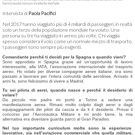
hanno avuto nessun incidente mortale.
Intervista di
Paola Pacifici
Nel 2017 hanno viaggiato più di 4 miliardi di passeggeri, in realtà
solo un terzo della popolazione mondiale ha volato. Una
persona su tre ha viaggiato in aereo, più volte. Chi viaggia
spesso considera il volo come un normale mezzo di trasporto.
I passeggeri sono sempre più esigenti.
Comandante perché ti decidi per la Spagna e quando vieni?
Sono approdato in Spagna grazie ad un’opportunità di lavoro
interessante, alla IATA, l’associazione internazionale del trasporto
aereo. Ho volato per diverse compagnie aeree italiane, ora sono
passato a lavorare per l’intera comunità delle aerolinee. Arrivato 4
anni fa, sono felicissimo di vivere a Madrid.
Tu sei pilota di aerei, quando nasce e perché il desiderio di
volare?
Da piccolo mio padre mi portò a Torino a vedere una
manifestazione aerea. Rimasi molto colpito dagli aerei e dagli
equipaggiamenti dei piloti da caccia e da li il desiderio. Provai il
concorso per l’Aeronautica Militare e mi andò bene, la mia
alternativa era diventare guarda parco al Gran Paradiso.
Nel tuo importante curriculum molte sono le esperienze
lavorative, sia nell’aviazione commerciale che quella militare.