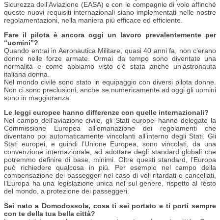
Sicurezza dell’Aviazione (EASA) e con le compagnie di volo affinché
queste nuovi requisiti internazionali siano implementati nelle nostre
regolamentazioni, nella maniera più efficace ed efficiente.
Fare il pilota è ancora oggi un lavoro prevalentemente per
“uomini”?
Quando entrai in Aeronautica Militare, quasi 40 anni fa, non c’erano
donne nelle forze armate. Ormai da tempo sono diventate una
normalità e come abbiamo visto c’è stata anche un’astronauta
italiana donna.
Nel mondo civile sono stato in equipaggio con diversi pilota donne.
Non ci sono preclusioni, anche se numericamente ad oggi gli uomini
sono in maggioranza.
Le leggi europee hanno differenze con quelle internazionali?
Nel campo dell’aviazione civile, gli Stati europei hanno delegato la
Commissione Europea all’emanazione dei regolamenti che
diventano poi automaticamente vincolanti all’interno degli Stati. Gli
Stati europei, e quindi l’Unione Europea, sono vincolati, da una
convenzione internazionale, ad adottare degli standard globali che
potremmo definire di base, minimi. Oltre questi standard, l’Europa
può richiedere qualcosa in più. Per esempio nel campo della
compensazione dei passeggeri nel caso di voli ritardati o cancellati,
l’Europa ha una legislazione unica nel sul genere, rispetto al resto
del mondo, a protezione dei passeggeri.
Sei nato a Domodossola, cosa ti sei portato e ti porti sempre
con te della tua bella città?