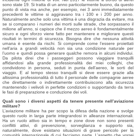
sono state 19. Si tratta di un anno particolarmente buono, da questo
punto di vista ma anche, per esempio, nei 3 anni immediatamente
precedenti le vittime si aggiravano tra i 100 e i 200 per anno.
Naturalmente anche solo una vittima è una disgrazia da evitare, ma
se si comparano i numeri dei morti sulle strade, che sorpassano il
milione all’anno, si capisce che il mezzo aereo è fondamentalmente
sicuro e ogni sforzo viene fatto per mantenere e migliorare questi
risultati in termini di sicurezza. Bisogna dire che nessuna attività
umana è esente da rischi. Si comprende come l’essere proiettati
nell’aria a grandi velocità non sia una condizione naturale per
l’uomo e quindi possa generare qualche remora in alcuni individui.
Da pilota direi che i passeggeri possono viaggiare tranquilli
affidandosi alla grande professionalità dei miei colleghi, che
condividono in persona, seduti in punta dell’aereo, le sorti del
viaggio. E al tempo stesso tranquilli si deve essere grazie alla
altissima professionalità di tutto il personale delle compagnie aeree
che direttamente o indirettamente contribuiscono alla sicurezza
mantenendo i velivoli in perfette condizioni o supportando da terra
le fasi di preparazione e conduzione dei voli.
Quali sono i diversi aspetti da tenere presente nell’aviazione
militare?
L’aviazione militare ha per scopo la difesa della nazione e svolge
questo ruolo in larga parte integrandosi in alleanze internazionali.
Ha un ruolo attivo sia in tempo e zone dove non sono presenti
conflitti attivi, di prevenzione, sorveglianza e supporto sia,
naturalmente, dove esistano situazioni di grave pericolo per la
comunità internazionale di cui facciamo parte. L’aspetto che vorrei