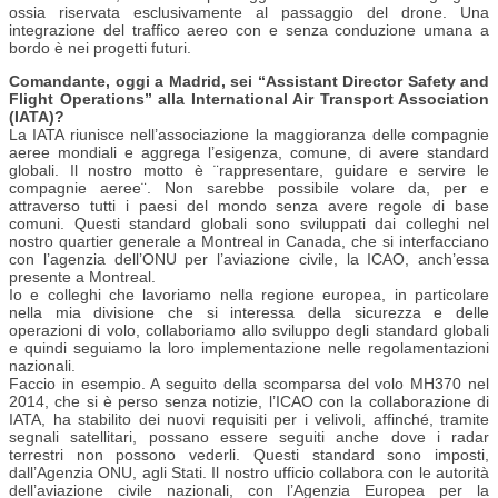
ossia riservata esclusivamente al passaggio del drone. Una
integrazione del traffico aereo con e senza conduzione umana a
bordo è nei progetti futuri.
Comandante, oggi a Madrid, sei “Assistant Director Safety and
Flight Operations” alla International Air Transport Association
(IATA)?
La IATA riunisce nell’associazione la maggioranza delle compagnie
aeree mondiali e aggrega l’esigenza, comune, di avere standard
globali. Il nostro motto è ¨rappresentare, guidare e servire le
compagnie aeree¨. Non sarebbe possibile volare da, per e
attraverso tutti i paesi del mondo senza avere regole di base
comuni. Questi standard globali sono sviluppati dai colleghi nel
nostro quartier generale a Montreal in Canada, che si interfacciano
con l’agenzia dell’ONU per l’aviazione civile, la ICAO, anch’essa
presente a Montreal.
Io e colleghi che lavoriamo nella regione europea, in particolare
nella mia divisione che si interessa della sicurezza e delle
operazioni di volo, collaboriamo allo sviluppo degli standard globali
e quindi seguiamo la loro implementazione nelle regolamentazioni
nazionali.
Faccio in esempio. A seguito della scomparsa del volo MH370 nel
2014, che si è perso senza notizie, l’ICAO con la collaborazione di
IATA, ha stabilito dei nuovi requisiti per i velivoli, affinché, tramite
segnali satellitari, possano essere seguiti anche dove i radar
terrestri non possono vederli. Questi standard sono imposti,
dall’Agenzia ONU, agli Stati. Il nostro ufficio collabora con le autorità
dell’aviazione civile nazionali, con l’Agenzia Europea per la