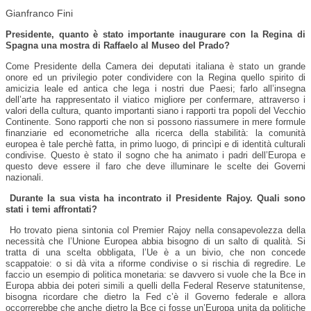
Gianfranco Fini
Presidente, quanto è stato importante inaugurare con la Regina di
Spagna una mostra di Raffaelo al Museo del Prado?
Come Presidente della Camera dei deputati italiana è stato un grande
onore ed un privilegio poter condividere con la Regina quello spirito di
amicizia leale ed antica che lega i nostri due Paesi; farlo all’insegna
dell’arte ha rappresentato il viatico migliore per confermare, attraverso i
valori della cultura, quanto importanti siano i rapporti tra popoli del Vecchio
Continente. Sono rapporti che non si possono riassumere in mere formule
finanziarie ed econometriche alla ricerca della stabilità: la comunità
europea è tale perchè fatta, in primo luogo, di princìpi e di identità culturali
condivise. Questo è stato il sogno che ha animato i padri dell’Europa e
questo deve essere il faro che deve illuminare le scelte dei Governi
nazionali.
Durante la sua vista ha incontrato il Presidente Rajoy. Quali sono
stati i temi affrontati?
Ho trovato piena sintonia col Premier Rajoy nella consapevolezza della
necessità che l’Unione Europea abbia bisogno di un salto di qualità. Si
tratta di una scelta obbligata, l’Ue è a un bivio, che non concede
scappatoie: o si dà vita a riforme condivise o si rischia di regredire. Le
faccio un esempio di politica monetaria: se davvero si vuole che la Bce in
Europa abbia dei poteri simili a quelli della Federal Reserve statunitense,
bisogna ricordare che dietro la Fed c’è il Governo federale e allora
occorrerebbe che anche dietro la Bce ci fosse un’Europa unita da politiche