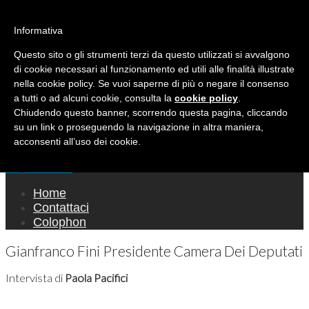
Ricerca per:
Mondo Italiano nel Mondo
Informativa
Questo sito o gli strumenti terzi da questo utilizzati si avvalgono
LE INTERVISTE SONO AGLI ITALIANI CHE
di cookie necessari al funzionamento ed utili alle finalità illustrate
RICOPRONO RUOLI ISTITUZIONALI, A
nella cookie policy. Se vuoi saperne di più o negare il consenso
QUELLI CHE RAPPRESENTANO LA SOCIETÀ E
a tutti o ad alcuni cookie, consulta la
cookie policy
.
Chiudendo questo banner, scorrendo questa pagina, cliccando
A CHI È UN "COMUNE CITTADINO" ...
su un link o proseguendo la navigazione in altra maniera,
PER TUTTO QUESTO SIAMO "ORGOGLIOSI
acconsenti all’uso dei cookie.
DI ESSERE ITALIANI"
Main menu
Skip to content
Home
Contattaci
Colophon
Gianfranco Fini Presidente Camera Dei Deputati
Intervista di
Paola Pacifici