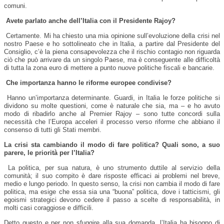
comuni.
Avete parlato anche dell’Italia con il Presidente Rajoy?
Certamente. Mi ha chiesto una mia opinione sull’evoluzione della crisi nel
nostro Paese e ho sottolineato che in Italia, a partire dal Presidente del
Consiglio, c’è la piena consapevolezza che il rischio contagio non riguarda
ciò che può arrivare da un singolo Paese, ma è conseguente alle difficoltà
di tutta la zona euro di mettere a punto nuove politiche fiscali e bancarie.
Che importanza hanno le riforme europee condivise?
Hanno un’importanza determinante. Guardi, in Italia le forze politiche si
dividono su molte questioni, come è naturale che sia, ma – e ho avuto
modo di ribadirlo anche al Premier Rajoy – sono tutte concordi sulla
necessità che l’Europa acceleri il processo verso riforme che abbiano il
consenso di tutti gli Stati membri.
La crisi sta cambiando il modo di fare politica? Quali sono, a suo
parere, le priorità per l’Italia?
La politica, per sua natura, è uno strumento duttile al servizio della
comunità; il suo compito è dare risposte efficaci ai problemi nel breve,
medio e lungo periodo. In questo senso, la crisi non cambia il modo di fare
politica, ma esige che essa sia una “buona” politica, dove i tatticismi, gli
egoismi strategici devono cedere il passo a scelte di responsabilità, in
molti casi coraggiose e difficili.
Detto questo e per non sfuggire alla sua domanda, l’Italia ha bisogno di