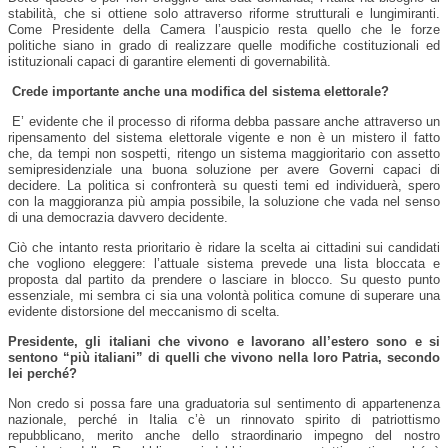
stabilità, che si ottiene solo attraverso riforme strutturali e lungimiranti.
Come Presidente della Camera l’auspicio resta quello che le forze
politiche siano in grado di realizzare quelle modifiche costituzionali ed
istituzionali capaci di garantire elementi di governabilità.
Crede importante anche una modifica del sistema elettorale?
E’ evidente che il processo di riforma debba passare anche attraverso un
ripensamento del sistema elettorale vigente e non è un mistero il fatto
che, da tempi non sospetti, ritengo un sistema maggioritario con assetto
semipresidenziale una buona soluzione per avere Governi capaci di
decidere. La politica si confronterà su questi temi ed individuerà, spero
con la maggioranza più ampia possibile, la soluzione che vada nel senso
di una democrazia davvero decidente.
Ciò che intanto resta prioritario è ridare la scelta ai cittadini sui candidati
che vogliono eleggere: l’attuale sistema prevede una lista bloccata e
proposta dal partito da prendere o lasciare in blocco. Su questo punto
essenziale, mi sembra ci sia una volontà politica comune di superare una
evidente distorsione del meccanismo di scelta.
Presidente, gli italiani che vivono e lavorano all’estero sono e si
sentono “più italiani” di quelli che vivono nella loro Patria, secondo
lei perché?
Non credo si possa fare una graduatoria sul sentimento di appartenenza
nazionale, perché in Italia c’è un rinnovato spirito di patriottismo
repubblicano, merito anche dello straordinario impegno del nostro