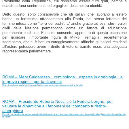
Presidente della Repubblica, cui dobbiamo essere tutti grati, perché è
riuscito a farci sentire uniti ed orgogliosi della nostra identità.
Detto questo, sono consapevole che gli italiani che lavorano all’estero
hanno un fortissimo attaccamento alla Patria, nel senso letterale del
termine intesa come “terra dei padri”. E’ anche grazie ad essi che i valori
civili della Nazione permangono come un fattore di educazione
permanente e diffusa. E se mi consente, approfitto di questa occasione
per ricordare l’importante figura di Mirko Tremaglia, recentemente
scomparso, che si è battuto coraggiosamente affinchè gli italiani residenti
all’estero potessero avere il diritto di voto e, tramite esso, una adeguata
rappresentanza parlamentare.
ROMA – Mary Caldarazzo…criminologa…esperta in grafologia…e
le prove regine…per tanti crimini
Una criminologa, freelance, libera professionista, svincolata pertanto da tutti e da tutto
ROMA – Presidente Roberto Necci…è la Federalberghi…per
valutare le dinamiche e i fenomeni del comparto turistico-
alberghiero
L'obiettivo è l'analisi, la valutazione di tutte le dinamiche ed i fenomeni che interessano il comparto alberghiero e turistico della città
di Roma