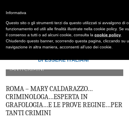
Informativa
Questo sito o gli strumenti terzi da questo utilizzati si avvalgono di 
Mondo Italiano nel Mondo
LE INTERVISTE SONO AGLI ITALIANI CHE
funzionamento ed utili alle finalità illustrate nella cookie policy. Se
RICOPRONO RUOLI ISTITUZIONALI, A
il consenso a tutti o ad alcuni cookie, consulta la
cookie policy
.
QUELLI CHE RAPPRESENTANO LA
Chiudendo questo banner, scorrendo questa pagina, cliccando su u
ROMA - MARY
ROMA - PRESIDENTE ROBERTO NECCI...È LA
SOCIETÀ E A CHI È UN "COMUNE
navigazione in altra maniera, acconsenti all’uso dei cookie.
CITTADINO" ...
CALDARAZZO...CRIMINOLOGA...ESPERTA IN
FEDERALBERGHI...PER VALUTARE LE
PER TUTTO QUESTO SIAMO "ORGOGLIOSI
DI ESSERE ITALIANI"
GRAFOLOGIA...E LE PROVE REGINE...PER
DINAMICHE E I FENOMENI DEL COMPARTO
TANTI CRIMINI
TURISTICO-ALBERGHIERO
TRAPANI - TUTTO PER LORO
TRAPANI - UN MODO DI VIVERE
ROMA – MARY CALDARAZZO…
CRIMINOLOGA…ESPERTA IN
GRAFOLOGIA…E LE PROVE REGINE…PER
TANTI CRIMINI