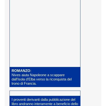
ROMANZO
:
Nives aiuta Napoleone a scappare
dall'Isola d'Elba verso la riconquista del
trono di Francia.
I proventi derivanti dalla pubblicazione del
libro andranno interamente a beneficio dello