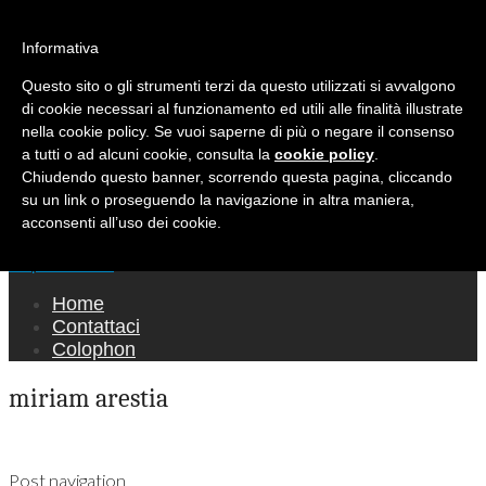
Ricerca per:
Mondo Italiano nel Mondo
Informativa
Questo sito o gli strumenti terzi da questo utilizzati si avvalgono
LE INTERVISTE SONO AGLI ITALIANI CHE
di cookie necessari al funzionamento ed utili alle finalità illustrate
RICOPRONO RUOLI ISTITUZIONALI, A
nella cookie policy. Se vuoi saperne di più o negare il consenso
QUELLI CHE RAPPRESENTANO LA SOCIETÀ E
a tutti o ad alcuni cookie, consulta la
cookie policy
.
Chiudendo questo banner, scorrendo questa pagina, cliccando
A CHI È UN "COMUNE CITTADINO" ...
su un link o proseguendo la navigazione in altra maniera,
PER TUTTO QUESTO SIAMO "ORGOGLIOSI
acconsenti all’uso dei cookie.
DI ESSERE ITALIANI"
Main menu
Skip to content
Home
Contattaci
Colophon
miriam arestia
Post navigation