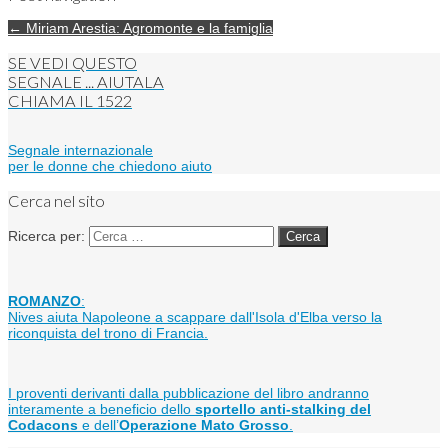
← Miriam Arestia: Agromonte e la famiglia
SE VEDI QUESTO
SEGNALE ... AIUTALA
CHIAMA IL
1522
Segnale internazionale
per le donne che chiedono aiuto
Cerca nel sito
Ricerca per:
ROMANZO
:
Nives aiuta Napoleone a scappare dall'Isola d'Elba verso la
riconquista del trono di Francia.
I proventi derivanti dalla pubblicazione del libro andranno
interamente a beneficio dello
sportello anti-stalking del
Codacons
e dell’
Operazione Mato Grosso
.