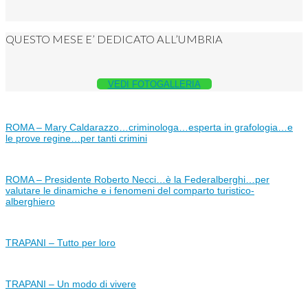
QUESTO MESE E’ DEDICATO ALL’UMBRIA
VEDI FOTOGALLERIA
ROMA – Mary Caldarazzo…criminologa…esperta in grafologia…e
le prove regine…per tanti crimini
ROMA – Presidente Roberto Necci…è la Federalberghi…per
valutare le dinamiche e i fenomeni del comparto turistico-
alberghiero
TRAPANI – Tutto per loro
TRAPANI – Un modo di vivere