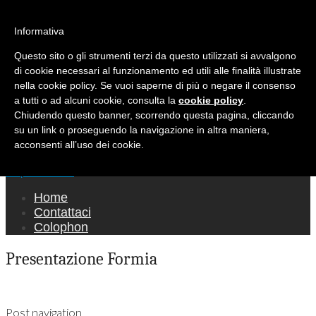
Ricerca per:
Mondo Italiano nel Mondo
Informativa
Questo sito o gli strumenti terzi da questo utilizzati si avvalgono
LE INTERVISTE SONO AGLI ITALIANI CHE
di cookie necessari al funzionamento ed utili alle finalità illustrate
RICOPRONO RUOLI ISTITUZIONALI, A
nella cookie policy. Se vuoi saperne di più o negare il consenso
QUELLI CHE RAPPRESENTANO LA SOCIETÀ E
a tutti o ad alcuni cookie, consulta la
cookie policy
.
Chiudendo questo banner, scorrendo questa pagina, cliccando
A CHI È UN "COMUNE CITTADINO" ...
su un link o proseguendo la navigazione in altra maniera,
PER TUTTO QUESTO SIAMO "ORGOGLIOSI
acconsenti all’uso dei cookie.
DI ESSERE ITALIANI"
Main menu
Skip to content
Home
Contattaci
Colophon
Presentazione Formia
Post navigation