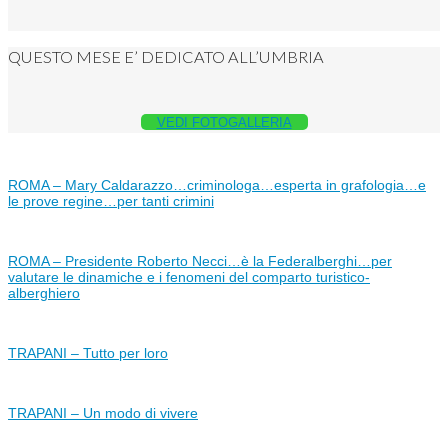
QUESTO MESE E’ DEDICATO ALL’UMBRIA
VEDI FOTOGALLERIA
ROMA – Mary Caldarazzo…criminologa…esperta in grafologia…e
le prove regine…per tanti crimini
ROMA – Presidente Roberto Necci…è la Federalberghi…per
valutare le dinamiche e i fenomeni del comparto turistico-
alberghiero
TRAPANI – Tutto per loro
TRAPANI – Un modo di vivere