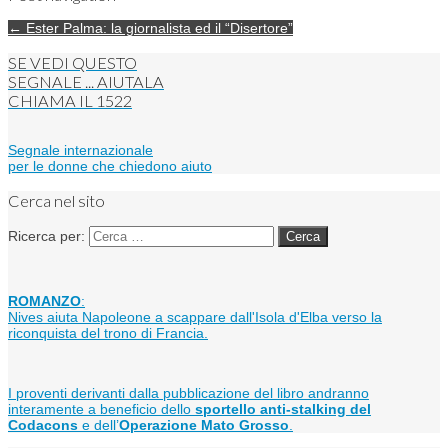
← Ester Palma: la giornalista ed il “Disertore”
SE VEDI QUESTO
SEGNALE ... AIUTALA
CHIAMA IL
1522
Segnale internazionale
per le donne che chiedono aiuto
Cerca nel sito
Ricerca per:
ROMANZO
:
Nives aiuta Napoleone a scappare dall'Isola d'Elba verso la
riconquista del trono di Francia.
I proventi derivanti dalla pubblicazione del libro andranno
interamente a beneficio dello
sportello anti-stalking del
Codacons
e dell’
Operazione Mato Grosso
.