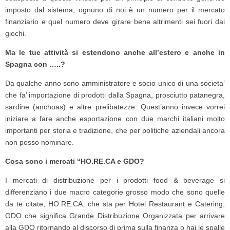
imposto dal sistema, ognuno di noi è un numero per il mercato
finanziario e quel numero deve girare bene altrimenti sei fuori dai
giochi.
Ma le tue attività si estendono anche all’estero e anche in
Spagna con …..?
Da qualche anno sono amministratore e socio unico di una societa’
che fa’ importazione di prodotti dalla Spagna, prosciutto patanegra,
sardine (anchoas) e altre prelibatezze. Quest’anno invece vorrei
iniziare a fare anche esportazione con due marchi italiani molto
importanti per storia e tradizione, che per politiche aziendali ancora
non posso nominare.
Cosa sono i mercati “HO.RE.CA e GDO?
I mercati di distribuzione per i prodotti food & beverage si
differenziano i due macro categorie grosso modo che sono quelle
da te citate, HO.RE.CA. che sta per Hotel Restaurant e Catering,
GDO che significa Grande Distribuzione Organizzata per arrivare
alla GDO ritornando al discorso di prima sulla finanza o hai le spalle