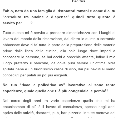
Pacifici
Fabio, nato da una famiglia di ristoratori romani e come dici tu
“cresciuto tra cucine e dispense” quindi tutto questo è
servito per ……?
Tutto questo mi è servito a prendere dimestichezza con i luoghi di
lavoro del mondo della ristorazione, dal dietro le quinte a serrande
abbassate dove si fa’ tutta la parte della preparazione delle materie
prime dalla linea della cucina, alla sala luogo dove impari a
conoscere le persone, se hai occhi e orecchie attente, infine il mio
luogo preferito il bancone, da dove puoi servire un’ottima birra
spillata bene e un buonissimo calice di vino, dai più bevuti ai meno
conosciuti per palati un po’ più esigenti.
Nel tuo “ricco e poliedrico cv” lavorativo ci sono tante
esperienze, quale quella che ti è più congeniale e perché?
Nel corso degli anni tra varie esperienze quella che mi ha
entusiasmato di più è il lavoro di consulenza, spesso negli anni
aprivo delle attività, ristoranti, pub, bar, pizzerie, in tutte mettevo del