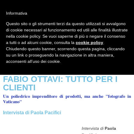
Informativa
Questo sito o gli strumenti terzi da questo utilizzati si avvalgono
Mondo Italiano nel Mondo
LE INTERVISTE SONO AGLI ITALIANI CHE
di cookie necessari al funzionamento ed utili alle finalità illustrate
RICOPRONO RUOLI ISTITUZIONALI, A
nella cookie policy. Se vuoi saperne di più o negare il consenso
QUELLI CHE RAPPRESENTANO LA
a tutti o ad alcuni cookie, consulta la
cookie policy
.
SOCIETÀ E A CHI È UN "COMUNE
Chiudendo questo banner, scorrendo questa pagina, cliccando
CITTADINO" ...
su un link o proseguendo la navigazione in altra maniera,
PER TUTTO QUESTO SIAMO "ORGOGLIOSI
acconsenti all’uso dei cookie.
DI ESSERE ITALIANI"
FABIO OTTAVI: TUTTO PER I
CLIENTI
Un poliedrico imprenditore di prodotti, ma anche "fotografo in
Vaticano"
Intervista di
Paola Pacifici
Intervista di
Paola