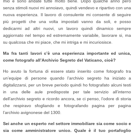
mio e sono andate tutte molto bene. Dopo qualche anno però
senza stimoli nuovi mi annoiavo, quindi vendevo e ripartivo con una
nuova esperienza. Il lavoro di consulente mi consente di seguire
più progetti che una volta impostati vanno da soli, e posso
dedicarmi ad altri nuovi, un lavoro quindi dinamico sempre
aggiornato nel tempo ed estremamente variabile, lavorare si, ma
su qualcosa che mi piace, che mi intriga e mi incuriosisce.
Ma fra tanti lavori c’è una esperienza importante ed unica,
come fotografo all’Archivio Segreto del Vaticano, cioè?
Ho avuto la fortuna di essere stato inserito come fotografo tra
un’equipe di persone quando l’archivio segreto ha iniziato a
digitalizzarsi, per un breve periodo quindi ho fotografato alcuni testi
in una delle aule predisposte per tale servizio all’interno
dell’archivio segreto e ricordo ancora, se ci penso, l’odore di storia
che respiravo sfogliando e fotografando pagina per pagina
l’archivio avignonese del 1300.
Sei anche un esperto nel settore immobiliare sia come socio e
sia come amministratore unico. Quale è il tuo portafoglio