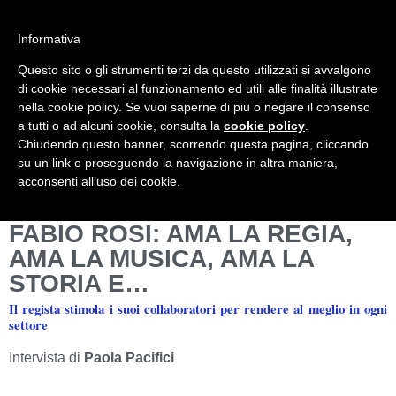
Informativa
Questo sito o gli strumenti terzi da questo utilizzati si avvalgono
Mondo Italiano nel Mondo
LE INTERVISTE SONO AGLI ITALIANI CHE
di cookie necessari al funzionamento ed utili alle finalità illustrate
RICOPRONO RUOLI ISTITUZIONALI, A
nella cookie policy. Se vuoi saperne di più o negare il consenso
QUELLI CHE RAPPRESENTANO LA
a tutti o ad alcuni cookie, consulta la
cookie policy
.
SOCIETÀ E A CHI È UN "COMUNE
Chiudendo questo banner, scorrendo questa pagina, cliccando
CITTADINO" ...
su un link o proseguendo la navigazione in altra maniera,
PER TUTTO QUESTO SIAMO "ORGOGLIOSI
acconsenti all’uso dei cookie.
DI ESSERE ITALIANI"
FABIO ROSI: AMA LA REGIA,
AMA LA MUSICA, AMA LA
STORIA E…
Il regista stimola i suoi collaboratori per rendere al meglio in ogni
settore
Intervista di
Paola Pacifici