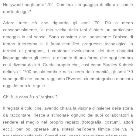
Hollywood negli anni ´70”- Com’era il linguaggio di allora e com’è
quello di oggi?
Adoro tutto ciò che riguarda gli anni ’70. Più o meno
consapevolmente, la mia scelta della tesi è stato un particolare
omaggio in tal senso. Sono convinto che, nonostante l’abisso di
tempo intercorso e il fantascientifico progresso tecnologico in
termini di paragone, i contenuti rivoluzionari dei due rispettivi
linguaggi siano gli stessi, a dispetto di una forma che oggi sembra
così diversa da ieri. Credo proprio che, così come Stanley Kubrick
definiva il ‘700 secolo cardine nella storia dell’umanità, gli anni ’70
sono quelli che hanno raggiunto l’Everest cinematografico e ancora
oggi dettano le regole.
Chi è e cosa è un “regista”?
Il regista è colui che, avendo chiara la visione d’insieme della storia
da raccontare, riesce a stimolare ognuno dei suoi collaboratori a
rendere al meglio nel proprio reparto (fotografia, costumi, attori
ecc.), per poi operare una sintesi nell’opera filmica che va in