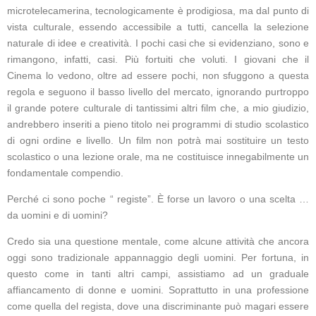
microtelecamerina, tecnologicamente è prodigiosa, ma dal punto di
vista culturale, essendo accessibile a tutti, cancella la selezione
naturale di idee e creatività. I pochi casi che si evidenziano, sono e
rimangono, infatti, casi. Più fortuiti che voluti. I giovani che il
Cinema lo vedono, oltre ad essere pochi, non sfuggono a questa
regola e seguono il basso livello del mercato, ignorando purtroppo
il grande potere culturale di tantissimi altri film che, a mio giudizio,
andrebbero inseriti a pieno titolo nei programmi di studio scolastico
di ogni ordine e livello. Un film non potrà mai sostituire un testo
scolastico o una lezione orale, ma ne costituisce innegabilmente un
fondamentale compendio.
Perché ci sono poche “ registe”. È forse un lavoro o una scelta …
da uomini e di uomini?
Credo sia una questione mentale, come alcune attività che ancora
oggi sono tradizionale appannaggio degli uomini. Per fortuna, in
questo come in tanti altri campi, assistiamo ad un graduale
affiancamento di donne e uomini. Soprattutto in una professione
come quella del regista, dove una discriminante può magari essere