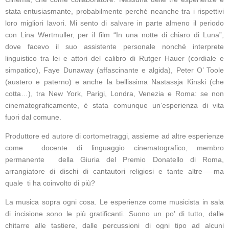
stata entusiasmante, probabilmente perché neanche tra i rispettivi
loro migliori lavori. Mi sento di salvare in parte almeno il periodo
con Lina Wertmuller, per il film “In una notte di chiaro di Luna”,
dove facevo il suo assistente personale nonché interprete
linguistico tra lei e attori del calibro di Rutger Hauer (cordiale e
simpatico), Faye Dunaway (affascinante e algida), Peter O’ Toole
(austero e paterno) e anche la bellissima Nastassja Kinski (che
cotta…), tra New York, Parigi, Londra, Venezia e Roma: se non
cinematograficamente, è stata comunque un’esperienza di vita
fuori dal comune.
Produttore ed autore di cortometraggi, assieme ad altre esperienze
come docente di linguaggio cinematografico, membro
permanente della Giuria del Premio Donatello di Roma,
arrangiatore di dischi di cantautori religiosi e tante altre—–ma
quale ti ha coinvolto di più?
La musica sopra ogni cosa. Le esperienze come musicista in sala
di incisione sono le più gratificanti. Suono un po’ di tutto, dalle
chitarre alle tastiere, dalle percussioni di ogni tipo ad alcuni