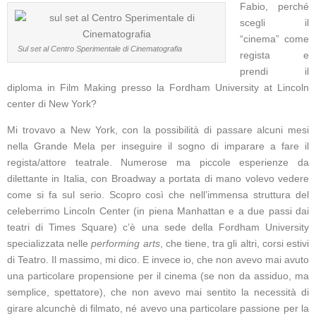
Fabio, perché
scegli il
“cinema” come
Sul set al Centro Sperimentale di Cinematografia
regista e
prendi il
diploma in Film Making presso la Fordham University at Lincoln
center di New York?
Mi trovavo a New York, con la possibilità di passare alcuni mesi
nella Grande Mela per inseguire il sogno di imparare a fare il
regista/attore teatrale. Numerose ma piccole esperienze da
dilettante in Italia, con Broadway a portata di mano volevo vedere
come si fa sul serio. Scopro così che nell’immensa struttura del
celeberrimo Lincoln Center (in piena Manhattan e a due passi dai
teatri di Times Square) c’è una sede della Fordham University
specializzata nelle
performing arts
, che tiene, tra gli altri, corsi estivi
di Teatro. Il massimo, mi dico. E invece io, che non avevo mai avuto
una particolare propensione per il cinema (se non da assiduo, ma
semplice, spettatore), che non avevo mai sentito la necessità di
girare alcunchè di filmato, né avevo una particolare passione per la