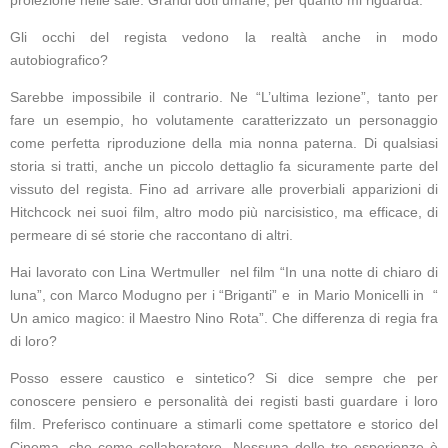
proiezione nelle sale. Grandi doti umane, per quanto mi riguarda.
Gli occhi del regista vedono la realtà anche in modo
autobiografico?
Sarebbe impossibile il contrario. Ne “L’ultima lezione”, tanto per
fare un esempio, ho volutamente caratterizzato un personaggio
come perfetta riproduzione della mia nonna paterna. Di qualsiasi
storia si tratti, anche un piccolo dettaglio fa sicuramente parte del
vissuto del regista. Fino ad arrivare alle proverbiali apparizioni di
Hitchcock nei suoi film, altro modo più narcisistico, ma efficace, di
permeare di sé storie che raccontano di altri.
Hai lavorato con Lina Wertmuller nel film “In una notte di chiaro di
luna”, con Marco Modugno per i “Briganti” e in Mario Monicelli in “
Un amico magico: il Maestro Nino Rota”. Che differenza di regia fra
di loro?
Posso essere caustico e sintetico? Si dice sempre che per
conoscere pensiero e personalità dei registi basti guardare i loro
film. Preferisco continuare a stimarli come spettatore e storico del
Cinema, che come collaboratore. Nessuna delle tre esperienze è