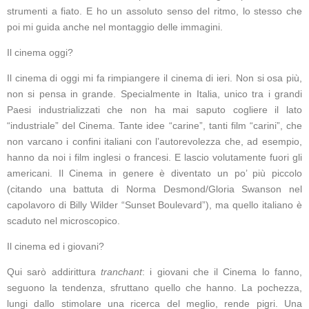
strumenti a fiato. E ho un assoluto senso del ritmo, lo stesso che
poi mi guida anche nel montaggio delle immagini.
Il cinema oggi?
Il cinema di oggi mi fa rimpiangere il cinema di ieri. Non si osa più,
non si pensa in grande. Specialmente in Italia, unico tra i grandi
Paesi industrializzati che non ha mai saputo cogliere il lato
“industriale” del Cinema. Tante idee “carine”, tanti film “carini”, che
non varcano i confini italiani con l’autorevolezza che, ad esempio,
hanno da noi i film inglesi o francesi. E lascio volutamente fuori gli
americani. Il Cinema in genere è diventato un po’ più piccolo
(citando una battuta di Norma Desmond/Gloria Swanson nel
capolavoro di Billy Wilder “Sunset Boulevard”), ma quello italiano è
scaduto nel microscopico.
Il cinema ed i giovani?
Qui sarò addirittura
tranchant
: i giovani che il Cinema lo fanno,
seguono la tendenza, sfruttano quello che hanno. La pochezza,
lungi dallo stimolare una ricerca del meglio, rende pigri. Una