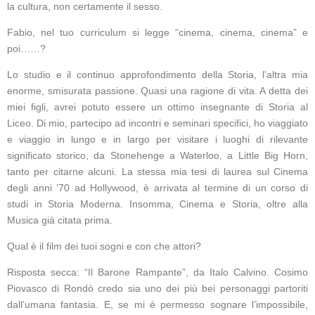
la cultura, non certamente il sesso.
Fabio, nel tuo curriculum si legge “cinema, cinema, cinema” e
poi……?
Lo studio e il continuo approfondimento della Storia, l’altra mia
enorme, smisurata passione. Quasi una ragione di vita. A detta dei
miei figli, avrei potuto essere un ottimo insegnante di Storia al
Liceo. Di mio, partecipo ad incontri e seminari specifici, ho viaggiato
e viaggio in lungo e in largo per visitare i luoghi di rilevante
significato storico, da Stonehenge a Waterloo, a Little Big Horn,
tanto per citarne alcuni. La stessa mia tesi di laurea sul Cinema
degli anni ’70 ad Hollywood, è arrivata al termine di un corso di
studi in Storia Moderna. Insomma, Cinema e Storia, oltre alla
Musica già citata prima.
Qual è il film dei tuoi sogni e con che attori?
Risposta secca: “Il Barone Rampante”, da Italo Calvino. Cosimo
Piovasco di Rondò credo sia uno dei più bei personaggi partoriti
dall’umana fantasia. E, se mi è permesso sognare l’impossibile,