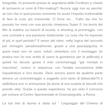
fotografia, mi presento presso la segreteria della Fordham e chiedo
di iscrivermi ai corsi di Film-making!!! Ancora oggi non so perché,
se non che in quel preciso momento ho avuto l’impulso irrefrenabile
di fare la cosa più irrazionale. O forse no… Fatto sta che ho
passato tre mesi con una piccola cinepresa Super 8, tra teoria del
film la mattina sui banchi di scuola, e
shooting
al pomeriggio, con
una curiosità e una passione totalizzante. La cosa che ho imparato
di più in quel periodo? Il senso del ritmo, nella logica del racconto
per immagini: paradossalmente, grazie a una paura/pigrizia, in
quesi mesi non mi sono voluto cimentare con il montaggio (in
pratica non ho mai scelto di usare la giuntatrice per la pellicola) e
quindi ho dovuto girare il miei cortometraggi “già montati in
macchina”, ovvero in sequenza, con l’esatta successione delle
inquadrature e loro durata. Devo ancora avere da qualche parte
almeno un cortometraggio a soggetto (con tanto di didascalie!!!) e
addirittura uno in animazione (la storia di una scatola di biscotti che
prende vita). Grazie a questa esperienza, ho poi vinto il concorso
per entrare al Centro Sperimentale di Cinematografia, a Roma.
La tua tesi di laurea è stata sul “ Linguaggio del Cinema di