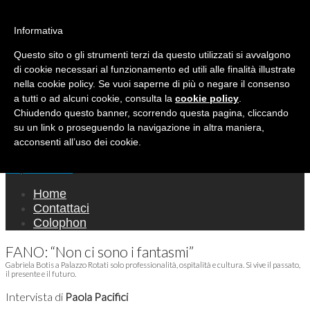
Ricerca per:
Mondo Italiano nel Mondo
Informativa
Questo sito o gli strumenti terzi da questo utilizzati si avvalgono
LE INTERVISTE SONO AGLI ITALIANI CHE
di cookie necessari al funzionamento ed utili alle finalità illustrate
RICOPRONO RUOLI ISTITUZIONALI, A
nella cookie policy. Se vuoi saperne di più o negare il consenso
QUELLI CHE RAPPRESENTANO LA SOCIETÀ E
a tutti o ad alcuni cookie, consulta la
cookie policy
.
Chiudendo questo banner, scorrendo questa pagina, cliccando
A CHI È UN "COMUNE CITTADINO" ...
su un link o proseguendo la navigazione in altra maniera,
PER TUTTO QUESTO SIAMO "ORGOGLIOSI
acconsenti all’uso dei cookie.
DI ESSERE ITALIANI"
Main menu
Skip to content
Home
Contattaci
Colophon
FANO: “Non ci sono i fantasmi”
Gabriela Botis a Palazzo Rotati solo professionalità, ospitalità e cultura. Si vive il passato,
il presente e il futuro.
Intervista di
Paola Pacifici