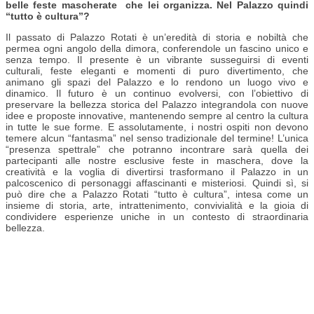
belle feste mascherate che lei organizza. Nel Palazzo quindi
“tutto è cultura”?
Il passato di Palazzo Rotati è un’eredità di storia e nobiltà che
permea ogni angolo della dimora, conferendole un fascino unico e
senza tempo. Il presente è un vibrante susseguirsi di eventi
culturali, feste eleganti e momenti di puro divertimento, che
animano gli spazi del Palazzo e lo rendono un luogo vivo e
dinamico. Il futuro è un continuo evolversi, con l’obiettivo di
preservare la bellezza storica del Palazzo integrandola con nuove
idee e proposte innovative, mantenendo sempre al centro la cultura
in tutte le sue forme. E assolutamente, i nostri ospiti non devono
temere alcun “fantasma” nel senso tradizionale del termine! L’unica
“presenza spettrale” che potranno incontrare sarà quella dei
partecipanti alle nostre esclusive feste in maschera, dove la
creatività e la voglia di divertirsi trasformano il Palazzo in un
palcoscenico di personaggi affascinanti e misteriosi. Quindi sì, si
può dire che a Palazzo Rotati “tutto è cultura”, intesa come un
insieme di storia, arte, intrattenimento, convivialità e la gioia di
condividere esperienze uniche in un contesto di straordinaria
bellezza.