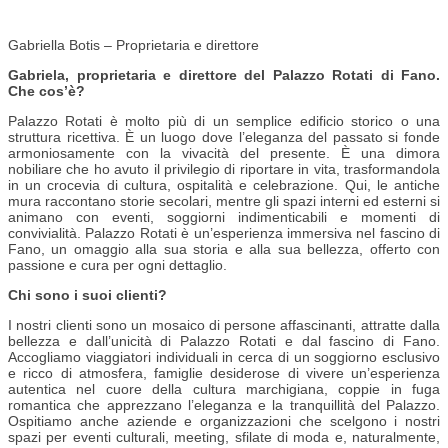
Gabriella Botis – Proprietaria e direttore
Gabriela, proprietaria e direttore del Palazzo Rotati di Fano.
Che cos’è?
Palazzo Rotati è molto più di un semplice edificio storico o una
struttura ricettiva. È un luogo dove l’eleganza del passato si fonde
armoniosamente con la vivacità del presente. È una dimora
nobiliare che ho avuto il privilegio di riportare in vita, trasformandola
in un crocevia di cultura, ospitalità e celebrazione. Qui, le antiche
mura raccontano storie secolari, mentre gli spazi interni ed esterni si
animano con eventi, soggiorni indimenticabili e momenti di
convivialità. Palazzo Rotati è un’esperienza immersiva nel fascino di
Fano, un omaggio alla sua storia e alla sua bellezza, offerto con
passione e cura per ogni dettaglio.
Chi sono i suoi clienti?
I nostri clienti sono un mosaico di persone affascinanti, attratte dalla
bellezza e dall’unicità di Palazzo Rotati e dal fascino di Fano.
Accogliamo viaggiatori individuali in cerca di un soggiorno esclusivo
e ricco di atmosfera, famiglie desiderose di vivere un’esperienza
autentica nel cuore della cultura marchigiana, coppie in fuga
romantica che apprezzano l’eleganza e la tranquillità del Palazzo.
Ospitiamo anche aziende e organizzazioni che scelgono i nostri
spazi per eventi culturali, meeting, sfilate di moda e, naturalmente,