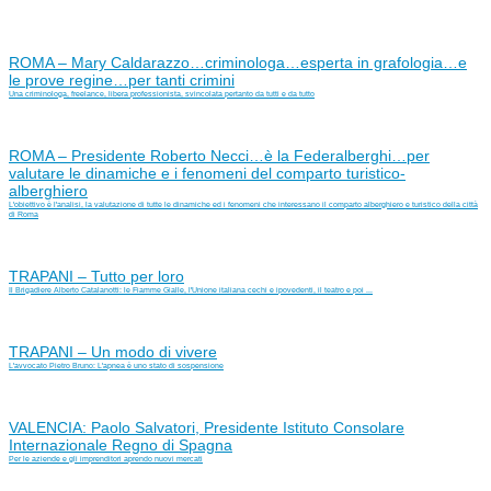
ROMA – Mary Caldarazzo…criminologa…esperta in grafologia…e
le prove regine…per tanti crimini
Una criminologa, freelance, libera professionista, svincolata pertanto da tutti e da tutto
ROMA – Presidente Roberto Necci…è la Federalberghi…per
valutare le dinamiche e i fenomeni del comparto turistico-
alberghiero
L'obiettivo è l'analisi, la valutazione di tutte le dinamiche ed i fenomeni che interessano il comparto alberghiero e turistico della città
di Roma
TRAPANI – Tutto per loro
Il Brigadiere Alberto Catalanotti: le Fiamme Gialle, l'Unione italiana cechi e ipovedenti, il teatro e poi ...
TRAPANI – Un modo di vivere
L'avvocato Pietro Bruno: L'apnea è uno stato di sospensione
VALENCIA: Paolo Salvatori, Presidente Istituto Consolare
Internazionale Regno di Spagna
Per le aziende e gli imprenditori aprendo nuovi mercati