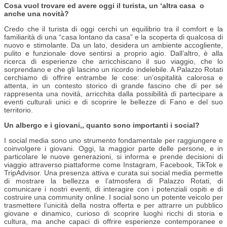
Cosa vuol trovare ed avere oggi il turista, un ‘altra casa o
anche una novità?
Credo che il turista di oggi cerchi un equilibrio tra il comfort e la
familiarità di una “casa lontano da casa” e la scoperta di qualcosa di
nuovo e stimolante. Da un lato, desidera un ambiente accogliente,
pulito e funzionale dove sentirsi a proprio agio. Dall’altro, è alla
ricerca di esperienze che arricchiscano il suo viaggio, che lo
sorprendano e che gli lascino un ricordo indelebile. A Palazzo Rotati
cerchiamo di offrire entrambe le cose: un’ospitalità calorosa e
attenta, in un contesto storico di grande fascino che di per sé
rappresenta una novità, arricchita dalla possibilità di partecipare a
eventi culturali unici e di scoprire le bellezze di Fano e del suo
territorio.
Un albergo e i giovani,, quanto sono importanti i social?
I social media sono uno strumento fondamentale per raggiungere e
coinvolgere i giovani. Oggi, la maggior parte delle persone, e in
particolare le nuove generazioni, si informa e prende decisioni di
viaggio attraverso piattaforme come Instagram, Facebook, TikTok e
TripAdvisor. Una presenza attiva e curata sui social media permette
di mostrare la bellezza e l’atmosfera di Palazzo Rotati, di
comunicare i nostri eventi, di interagire con i potenziali ospiti e di
costruire una community online. I social sono un potente veicolo per
trasmettere l’unicità della nostra offerta e per attrarre un pubblico
giovane e dinamico, curioso di scoprire luoghi ricchi di storia e
cultura, ma anche capaci di offrire esperienze contemporanee e