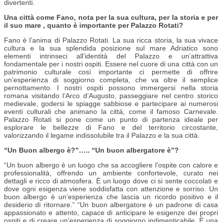
divertenti.
Una città come Fano, nota per la sua cultura, per la storia e per
il suo mare , quanto è importante per Palazzo Rotati?
Fano è l’anima di Palazzo Rotati. La sua ricca storia, la sua vivace
cultura e la sua splendida posizione sul mare Adriatico sono
elementi intrinseci all’identità del Palazzo e un’attrattiva
fondamentale per i nostri ospiti. Essere nel cuore di una città con un
patrimonio culturale così importante ci permette di offrire
un’esperienza di soggiorno completa, che va oltre il semplice
pernottamento. I nostri ospiti possono immergersi nella storia
romana visitando l’Arco d’Augusto, passeggiare nel centro storico
medievale, godersi le spiagge sabbiose e partecipare ai numerosi
eventi culturali che animano la città, come il famoso Carnevale.
Palazzo Rotati si pone come un punto di partenza ideale per
esplorare le bellezze di Fano e del territorio circostante,
valorizzando il legame indissolubile tra il Palazzo e la sua città.
“Un Buon albergo è?”….. “Un buon albergatore è”?
“Un buon albergo è un luogo che sa accogliere l’ospite con calore e
professionalità, offrendo un ambiente confortevole, curato nei
dettagli e ricco di atmosfera. È un luogo dove ci si sente coccolati e
dove ogni esigenza viene soddisfatta con attenzione e sorriso. Un
buon albergo è un’esperienza che lascia un ricordo positivo e il
desiderio di ritornare.” “Un buon albergatore è un padrone di casa
appassionato e attento, capace di anticipare le esigenze dei propri
ospiti e di creare un’esperienza di soggiorno indimenticabile. È una