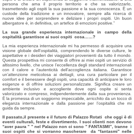
persona che ama il proprio territorio e che sa valorizzarlo,
trasmettendo agli ospiti la sua passione e la sua conoscenza. È un
custode della tradizione e un innovatore, sempre alla ricerca di
nuove idee per sorprendere e deliziare i propri ospiti. Un buon
albergatore è, in definitiva, un artefice di emozioni positive.”
La sua grande esperienza internazionale in campo della
ospitalità garantisce ai suoi ospiti cosa……?
La mia esperienza internazionale mi ha permesso di acquisire una
visione globale dell’ospitalità, comprendendo le diverse culture, le
aspettative e i desideri dei viaggiatori provenienti da tutto il mondo.
Questa prospettiva mi consente di offrire ai miei ospiti un servizio di
altissimo livello, che unisce l’eccellenza degli standard internazionali
con il calore e l’autenticità dell’accoglienza italiana. Garantisce
un’attenzione meticolosa ai dettagli, una cura particolare per il
comfort e il benessere degli ospiti, una capacità di anticipare le loro
esigenze e di offrire soluzioni personalizzate. Significa creare un
ambiente inclusivo e accogliente dove ogni ospite si senta
valorizzato e compreso, indipendentemente dalla sua provenienza.
È la promessa di un soggiorno impeccabile, arricchito da un tocco di
eleganza internazionale e dalla passione per l’ospitalità che mi
guida da sempre.
Il passato,il presente e il futuro di Palazzo Rotati che oggi è di
eventi culturali, feste e divertimento. I suoi clienti non devono
“aver paura ” ” nel Palazzo non ci sono ” FANTASMI”, tranne i
suoi ospiti che si vorranno mascherare da “fantasmi” nelle