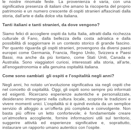
le nostre rinomate feste. La provenienza è varia, con una
significativa presenza di italiani che amano la riscoperta del proprio
patrimonio e un numero crescente di ospiti stranieri affascinati dalla
storia, dall’arte e dalla dolce vita italiana.
Tanti italiani e tanti stranieri, da dove vengono?
Siamo felici di accogliere ospiti da tutta Italia, attratti dalla ricchezza
culturale di Fano, dalla bellezza della costa adriatica e dalla
possibilità di soggiornare in un contesto storico di grande fascino.
Per quanto riguarda gli ospiti stranieri, provengono da diversi paesi
europei come Germania, Francia, Regno Unito, Svizzera e Paesi
Bassi, ma anche da più lontano, come Stati Uniti, Canada e
Australia. Sono viaggiatori curiosi, interessati alla storia, all’arte,
all’enogastronomia e alla genuina ospitalità italiana.
Come sono cambiati gli ospiti e l’ospitalità negli anni?
Negli anni, ho notato un’evoluzione significativa sia negli ospiti che
nel concetto di ospitalità. Oggi, gli ospiti sono sempre più informati
ed esigenti. Ricercano esperienze autentiche e personalizzate,
desiderano immergersi nella cultura locale, scoprire le tradizioni e
vivere momenti unici. L’ospitalità si è quindi evoluta da un semplice
servizio di alloggio a un’offerta più completa e coinvolgente. Non
basta più offrire un letto confortevole; è fondamentale creare
un’atmosfera accogliente, fornire informazioni utili sul territorio,
suggerire attività ed esperienze significative e, soprattutto,
instaurare un rapporto umano autentico con l’ospite.