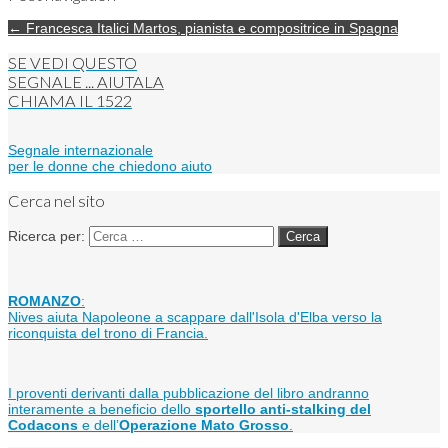
← Francesca Italici Martos, pianista e compositrice in Spagna
SE VEDI QUESTO
SEGNALE ... AIUTALA
CHIAMA IL
1522
Segnale internazionale
per le donne che chiedono aiuto
Cerca nel sito
Ricerca per:
ROMANZO
:
Nives aiuta Napoleone a scappare dall'Isola d'Elba verso la
riconquista del trono di Francia.
I proventi derivanti dalla pubblicazione del libro andranno
interamente a beneficio dello
sportello anti-stalking del
Codacons
e dell’
Operazione Mato Grosso
.