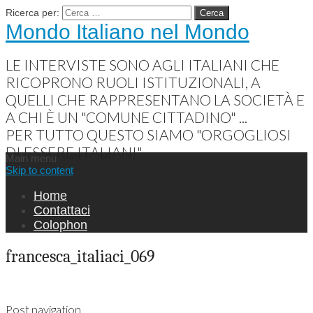
Ricerca per:
Mondo Italiano nel Mondo
LE INTERVISTE SONO AGLI ITALIANI CHE
RICOPRONO RUOLI ISTITUZIONALI, A
QUELLI CHE RAPPRESENTANO LA SOCIETÀ E
A CHI È UN "COMUNE CITTADINO" ...
PER TUTTO QUESTO SIAMO "ORGOGLIOSI
DI ESSERE ITALIANI"
Main menu
Skip to content
Home
Contattaci
Colophon
francesca_italiaci_069
Post navigation