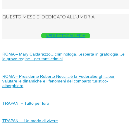
QUESTO MESE E’ DEDICATO ALL’UMBRIA
VEDI FOTOGALLERIA
ROMA – Mary Caldarazzo…criminologa…esperta in grafologia…e
le prove regine…per tanti crimini
ROMA – Presidente Roberto Necci…è la Federalberghi…per
valutare le dinamiche e i fenomeni del comparto turistico-
alberghiero
TRAPANI – Tutto per loro
TRAPANI – Un modo di vivere