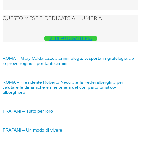
QUESTO MESE E’ DEDICATO ALL’UMBRIA
VEDI FOTOGALLERIA
ROMA – Mary Caldarazzo…criminologa…esperta in grafologia…e
le prove regine…per tanti crimini
ROMA – Presidente Roberto Necci…è la Federalberghi…per
valutare le dinamiche e i fenomeni del comparto turistico-
alberghiero
TRAPANI – Tutto per loro
TRAPANI – Un modo di vivere