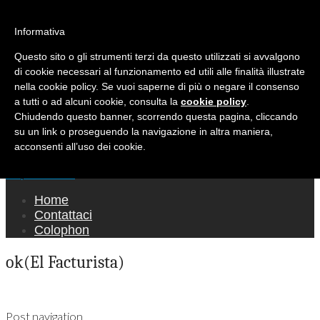
Ricerca per:
Mondo Italiano nel Mondo
Informativa
Questo sito o gli strumenti terzi da questo utilizzati si avvalgono
LE INTERVISTE SONO AGLI ITALIANI CHE
di cookie necessari al funzionamento ed utili alle finalità illustrate
RICOPRONO RUOLI ISTITUZIONALI, A
nella cookie policy. Se vuoi saperne di più o negare il consenso
QUELLI CHE RAPPRESENTANO LA SOCIETÀ E
a tutti o ad alcuni cookie, consulta la
cookie policy
.
Chiudendo questo banner, scorrendo questa pagina, cliccando
A CHI È UN "COMUNE CITTADINO" ...
su un link o proseguendo la navigazione in altra maniera,
PER TUTTO QUESTO SIAMO "ORGOGLIOSI
acconsenti all’uso dei cookie.
DI ESSERE ITALIANI"
Main menu
Skip to content
Home
Contattaci
Colophon
ok(El Facturista)
Post navigation