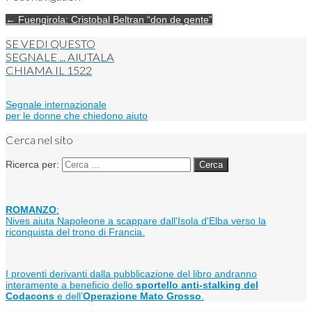
← Fuengirola: Cristobal Beltran “don de gente”
SE VEDI QUESTO
SEGNALE ... AIUTALA
CHIAMA IL
1522
Segnale internazionale
per le donne che chiedono aiuto
Cerca nel sito
Ricerca per:
ROMANZO
:
Nives aiuta Napoleone a scappare dall'Isola d'Elba verso la
riconquista del trono di Francia.
I proventi derivanti dalla pubblicazione del libro andranno
interamente a beneficio dello
sportello anti-stalking del
Codacons
e dell’
Operazione Mato Grosso
.