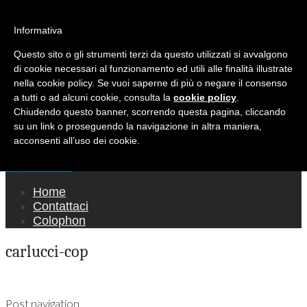
Ricerca per:
Mondo Italiano nel Mondo
Informativa
Questo sito o gli strumenti terzi da questo utilizzati si avvalgono
LE INTERVISTE SONO AGLI ITALIANI CHE
di cookie necessari al funzionamento ed utili alle finalità illustrate
RICOPRONO RUOLI ISTITUZIONALI, A
nella cookie policy. Se vuoi saperne di più o negare il consenso
QUELLI CHE RAPPRESENTANO LA SOCIETÀ E
a tutti o ad alcuni cookie, consulta la
cookie policy
.
Chiudendo questo banner, scorrendo questa pagina, cliccando
A CHI È UN "COMUNE CITTADINO" ...
su un link o proseguendo la navigazione in altra maniera,
PER TUTTO QUESTO SIAMO "ORGOGLIOSI
acconsenti all’uso dei cookie.
DI ESSERE ITALIANI"
Main menu
Skip to content
Home
Contattaci
Colophon
carlucci-cop
Post navigation