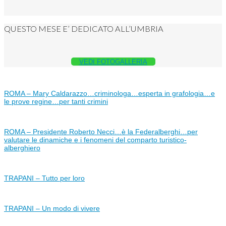
QUESTO MESE E’ DEDICATO ALL’UMBRIA
VEDI FOTOGALLERIA
ROMA – Mary Caldarazzo…criminologa…esperta in grafologia…e
le prove regine…per tanti crimini
ROMA – Presidente Roberto Necci…è la Federalberghi…per
valutare le dinamiche e i fenomeni del comparto turistico-
alberghiero
TRAPANI – Tutto per loro
TRAPANI – Un modo di vivere