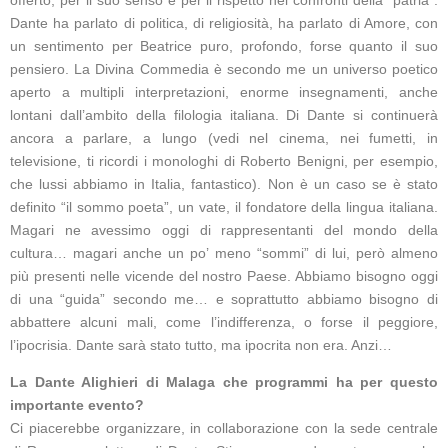
Dante ha parlato di politica, di religiosità, ha parlato di Amore, con
un sentimento per Beatrice puro, profondo, forse quanto il suo
pensiero. La Divina Commedia è secondo me un universo poetico
aperto a multipli interpretazioni, enorme insegnamenti, anche
lontani dall’ambito della filologia italiana. Di Dante si continuerà
ancora a parlare, a lungo (vedi nel cinema, nei fumetti, in
televisione, ti ricordi i monologhi di Roberto Benigni, per esempio,
che lussi abbiamo in Italia, fantastico). Non è un caso se è stato
definito “il sommo poeta”, un vate, il fondatore della lingua italiana.
Magari ne avessimo oggi di rappresentanti del mondo della
cultura… magari anche un po’ meno “sommi” di lui, però almeno
più presenti nelle vicende del nostro Paese. Abbiamo bisogno oggi
di una “guida” secondo me… e soprattutto abbiamo bisogno di
abbattere alcuni mali, come l’indifferenza, o forse il peggiore,
l’ipocrisia. Dante sarà stato tutto, ma ipocrita non era. Anzi…
La Dante Alighieri di Malaga che programmi ha per questo
importante evento?
Ci piacerebbe organizzare, in collaborazione con la sede centrale