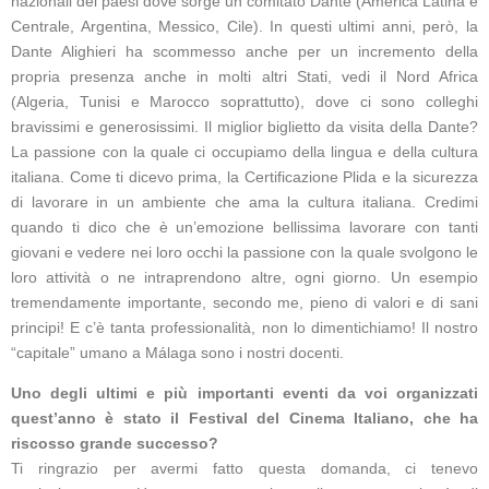
nazionali dei paesi dove sorge un comitato Dante (America Latina e
Centrale, Argentina, Messico, Cile). In questi ultimi anni, però, la
Dante Alighieri ha scommesso anche per un incremento della
propria presenza anche in molti altri Stati, vedi il Nord Africa
(Algeria, Tunisi e Marocco soprattutto), dove ci sono colleghi
bravissimi e generosissimi. Il miglior biglietto da visita della Dante?
La passione con la quale ci occupiamo della lingua e della cultura
italiana. Come ti dicevo prima, la Certificazione Plida e la sicurezza
di lavorare in un ambiente che ama la cultura italiana. Credimi
quando ti dico che è un’emozione bellissima lavorare con tanti
giovani e vedere nei loro occhi la passione con la quale svolgono le
loro attività o ne intraprendono altre, ogni giorno. Un esempio
tremendamente importante, secondo me, pieno di valori e di sani
principi! E c’è tanta professionalità, non lo dimentichiamo! Il nostro
“capitale” umano a Málaga sono i nostri docenti.
Uno degli ultimi e più importanti eventi da voi organizzati
quest’anno è stato il Festival del Cinema Italiano, che ha
riscosso grande successo?
Ti ringrazio per avermi fatto questa domanda, ci tenevo