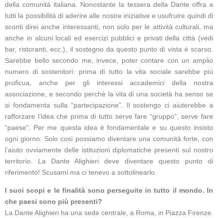
della comunità italiana. Nonostante la tessera della Dante offra a
tutti la possibilità di aderire alle nostre iniziative e usufruire quindi di
sconti direi anche interessanti, non solo per le attività culturali, ma
anche in alcuni locali ed esercizi pubblici e privati della città (vedi
bar, ristoranti, ecc.), il sostegno da questo punto di vista è scarso.
Sarebbe bello secondo me, invece, poter contare con un amplio
numero di sostenitori: prima di tutto la vita sociale sarebbe più
proficua, anche per gli interessi accademici della nostra
associazione, e secondo perchè la vita di una società ha senso se
si fondamenta sulla “partecipazione”. Il sostengo ci aiuterebbe a
rafforzare l’idea che prima di tutto serve fare “gruppo”, serve fare
“paese”. Per me questa idea è fondamentale e su questo insisto
ogni giorno. Solo così possiamo diventare una comunità forte, con
l’aiuto ovviamente delle istituzioni diplomatiche presenti sul nostro
territorio. La Dante Alighieri deve diventare questo punto di
riferimento! Scusami ma ci tenevo a sottolinearlo.
I suoi scopi e le finalità sono perseguite in tutto il mondo. In
che paesi sono più presenti?
La Dante Alighieri ha una sede centrale, a Roma, in Piazza Firenze.