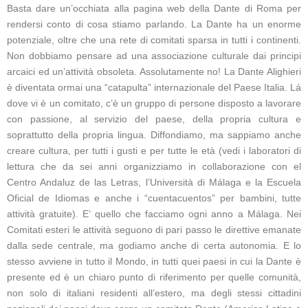
Basta dare un’occhiata alla pagina web della Dante di Roma per
rendersi conto di cosa stiamo parlando. La Dante ha un enorme
potenziale, oltre che una rete di comitati sparsa in tutti i continenti.
Non dobbiamo pensare ad una associazione culturale dai principi
arcaici ed un’attività obsoleta. Assolutamente no! La Dante Alighieri
è diventata ormai una “catapulta” internazionale del Paese Italia. Lá
dove vi è un comitato, c’è un gruppo di persone disposto a lavorare
con passione, al servizio del paese, della propria cultura e
soprattutto della propria lingua. Diffondiamo, ma sappiamo anche
creare cultura, per tutti i gusti e per tutte le età (vedi i laboratori di
lettura che da sei anni organizziamo in collaborazione con el
Centro Andaluz de las Letras, l’Università di Málaga e la Escuela
Oficial de Idiomas e anche i “cuentacuentos” per bambini, tutte
attività gratuite). E’ quello che facciamo ogni anno a Málaga. Nei
Comitati esteri le attività seguono di pari passo le direttive emanate
dalla sede centrale, ma godiamo anche di certa autonomia. E lo
stesso avviene in tutto il Mondo, in tutti quei paesi in cui la Dante è
presente ed è un chiaro punto di riferimento per quelle comunità,
non solo di italiani residenti all’estero, ma degli stessi cittadini