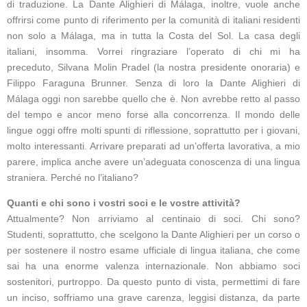
di traduzione. La Dante Alighieri di Málaga, inoltre, vuole anche
offrirsi come punto di riferimento per la comunità di italiani residenti
non solo a Málaga, ma in tutta la Costa del Sol. La casa degli
italiani, insomma. Vorrei ringraziare l’operato di chi mi ha
preceduto, Silvana Molin Pradel (la nostra presidente onoraria) e
Filippo Faraguna Brunner. Senza di loro la Dante Alighieri di
Málaga oggi non sarebbe quello che è. Non avrebbe retto al passo
del tempo e ancor meno forse alla concorrenza. Il mondo delle
lingue oggi offre molti spunti di riflessione, soprattutto per i giovani,
molto interessanti. Arrivare preparati ad un’offerta lavorativa, a mio
parere, implica anche avere un’adeguata conoscenza di una lingua
straniera. Perché no l’italiano?
Quanti e chi sono i vostri soci e le vostre attività?
Attualmente? Non arriviamo al centinaio di soci. Chi sono?
Studenti, soprattutto, che scelgono la Dante Alighieri per un corso o
per sostenere il nostro esame ufficiale di lingua italiana, che come
sai ha una enorme valenza internazionale. Non abbiamo soci
sostenitori, purtroppo. Da questo punto di vista, permettimi di fare
un inciso, soffriamo una grave carenza, leggisi distanza, da parte