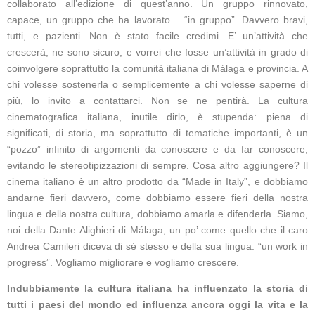
collaborato all’edizione di quest’anno. Un gruppo rinnovato,
capace, un gruppo che ha lavorato… “in gruppo”. Davvero bravi,
tutti, e pazienti. Non è stato facile credimi. E’ un’attività che
crescerà, ne sono sicuro, e vorrei che fosse un’attività in grado di
coinvolgere soprattutto la comunità italiana di Málaga e provincia. A
chi volesse sostenerla o semplicemente a chi volesse saperne di
più, lo invito a contattarci. Non se ne pentirà. La cultura
cinematografica italiana, inutile dirlo, è stupenda: piena di
significati, di storia, ma soprattutto di tematiche importanti, è un
“pozzo” infinito di argomenti da conoscere e da far conoscere,
evitando le stereotipizzazioni di sempre. Cosa altro aggiungere? Il
cinema italiano è un altro prodotto da “Made in Italy”, e dobbiamo
andarne fieri davvero, come dobbiamo essere fieri della nostra
lingua e della nostra cultura, dobbiamo amarla e difenderla. Siamo,
noi della Dante Alighieri di Málaga, un po’ come quello che il caro
Andrea Camileri diceva di sé stesso e della sua lingua: “un work in
progress”. Vogliamo migliorare e vogliamo crescere.
Indubbiamente la cultura italiana ha influenzato la storia di
tutti i paesi del mondo ed influenza ancora oggi la vita e la