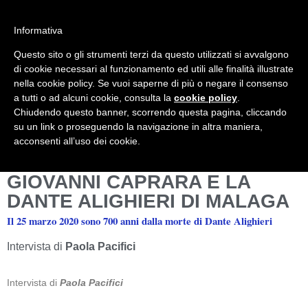
Informativa
Questo sito o gli strumenti terzi da questo utilizzati si avvalgono
Mondo Italiano nel Mondo
LE INTERVISTE SONO AGLI ITALIANI CHE
di cookie necessari al funzionamento ed utili alle finalità illustrate
RICOPRONO RUOLI ISTITUZIONALI, A
nella cookie policy. Se vuoi saperne di più o negare il consenso
QUELLI CHE RAPPRESENTANO LA
a tutti o ad alcuni cookie, consulta la
cookie policy
.
SOCIETÀ E A CHI È UN "COMUNE
Chiudendo questo banner, scorrendo questa pagina, cliccando
CITTADINO" ...
su un link o proseguendo la navigazione in altra maniera,
PER TUTTO QUESTO SIAMO "ORGOGLIOSI
acconsenti all’uso dei cookie.
DI ESSERE ITALIANI"
GIOVANNI CAPRARA E LA
DANTE ALIGHIERI DI MALAGA
Il 25 marzo 2020 sono 700 anni dalla morte di Dante Alighieri
Intervista di
Paola Pacifici
Intervista di
Paola Pacifici