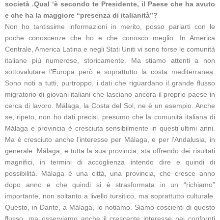
società .Qual ‘è secondo te Presidente, il Paese che ha avuto
e che ha la maggiore “presenza di italianità”?
Non ho tantissime informazioni in merito, posso parlarti con le
poche conoscenze che ho e che conosco meglio. In America
Centrale, America Latina e negli Stati Uniti vi sono forse le comunità
italiane più numerose, storicamente. Ma stiamo attenti a non
sottovalutare l’Europa però e soprattutto la costa mediterranea.
Sono noti a tutti, purtroppo, i dati che riguardano il grande flusso
migratorio di giovani italiani che lasciano ancora il proprio paese in
cerca di lavoro. Málaga, la Costa del Sol, ne è un esempio. Anche
se, ripeto, non ho dati precisi, presumo che la comunità italiana di
Málaga e provincia è cresciuta sensibilmente in questi ultimi anni.
Ma è cresciuto anche l’interesse per Málaga, e per l’Andalusia, in
generale. Málaga, e tutta la sua provincia, sta offrendo dei risultati
magnifici, in termini di accoglienza intendo dire e quindi di
possibilità. Málaga è una città, una provincia, che cresce anno
dopo anno e che quindi si è strasformata in un “richiamo”
importante, non soltanto a livello tursitico, ma soprattutto culturale.
Questo, in Dante, a Málaga, lo notiamo. Siamo coscienti di questo
flusso, ma osserviamo anche il crescente interesse nei confornti