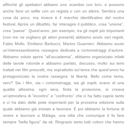
affinché gli spettatori abbiano uno scambio con loro, e possono
anche farsi un selfie con un regista o con un attore. Sembra una
cosa da poco, ma invece è il marchio identificativo del nostro
festival. Aprire un dibattito, far interagire il pubblico, crea “unione”,
crea “paese”. Quest’anno, per esempio, tra gli ospiti più importanti
(non me ne vogliano gli attori presenti) abbiamo avuto vari registi,
Fabio Mollo, Emiliano Barbucci, Marino Guarnieri. Abbiamo avuto
un’interessantissima rassegna dedicata a cortometraggi d’autore.
Abbiamo voluto aprire “all’accademia”, abbiamo organizzato infatti
delle tavole rotonde e abbiamo parlato, discusso, molto sui temi
trattati nei film prescelti, ma soprattutto sul tema che quest’anno ha
protagonizzato la nostra rassegna: la libertà. Bello come tema,
vero? Sia i film, sia i cortometraggi, sia gli ospiti, erano di una
qualità altissima: ogni sera, finita la proiezione, si creava
un’atmosfera di “incontro” e “confronto” che ci ha fatto caprie tanto
e ci ha dato delle piste importanti per la prossima edizione sulla
quale abbiamo già iniziato a lavorare. E poi abbiamo la fortuna di
vivere e lavorare a Málaga, una città che comunque ti fa fare
sempre “bella figura” da sé. Ringrazio tanto tutti coloro che hanno