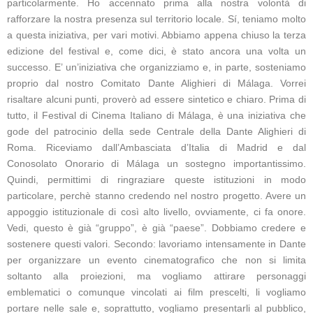
particolarmente. Ho accennato prima alla nostra volontà di
rafforzare la nostra presenza sul territorio locale. Sí, teniamo molto
a questa iniziativa, per vari motivi. Abbiamo appena chiuso la terza
edizione del festival e, come dici, è stato ancora una volta un
successo. E’ un’iniziativa che organizziamo e, in parte, sosteniamo
proprio dal nostro Comitato Dante Alighieri di Málaga. Vorrei
risaltare alcuni punti, proverò ad essere sintetico e chiaro. Prima di
tutto, il Festival di Cinema Italiano di Málaga, è una iniziativa che
gode del patrocinio della sede Centrale della Dante Alighieri di
Roma. Riceviamo dall’Ambasciata d’Italia di Madrid e dal
Conosolato Onorario di Málaga un sostegno importantissimo.
Quindi, permittimi di ringraziare queste istituzioni in modo
particolare, perchè stanno credendo nel nostro progetto. Avere un
appoggio istituzionale di così alto livello, ovviamente, ci fa onore.
Vedi, questo è già “gruppo”, è già “paese”. Dobbiamo credere e
sostenere questi valori. Secondo: lavoriamo intensamente in Dante
per organizzare un evento cinematografico che non si limita
soltanto alla proiezioni, ma vogliamo attirare personaggi
emblematici o comunque vincolati ai film prescelti, li vogliamo
portare nelle sale e, soprattutto, vogliamo presentarli al pubblico,