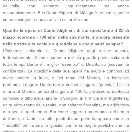
dell’Italia, non soltanto linguisticamente ma anche
economicamente. E la Dante Alighieri di Málaga è presente, anche
come sostegno a nuove attività culturali e non.
Quanto le opere di Dante Alighieri, di cui quest’anno il 25 di
marzo ricorrono i 700 anni della sua morte, è ancora presente
nella nostra vita sociale e quotidiana e che rimarrà sempre?
L’influenza culturale di Dante Alighieri oggi resiste ancora,
fortunatamente. Stiamo parlando del più grande poeta italiano di
tutti i tempi. Dante è il miglior “esempio” di Dna italico (scusami la
confidenza). La ricezione della sua opera ha avuto e continua ad
avere ancora in Italia, e nel resto del Mondo, un interesse
profondo. Leggere Dante non è soltanto leggere “poesía”. Lui ha
offerto al Mondo, pensa che già dal ‘400 la produzione dantesca
cominciò a diffondersi anche in Spagna, in Francia e in Inghilterra,
un quadro esatto della realtà, non soltanto fiorentina, ma addirittura
europea, di quel tempo. Era come leggere una cronaca del tempo
di Dante, e Dante, su tutti i poeti di quel periodo, appare come un
“modello” per la sua religiosità, per le immagini poetiche che ha
offerto, per il suo senso e per il rispetto nei confronti della “patria”.