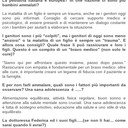
La pediatria italiana è europea? In che nazione ci sono più
bambini ammalati?
La malattia di un figlio è sempre un trauma, anche se i genitori oggi
sono più informati. Consiglio di cercare supporto medico e
psicologico, di essere presenti e di mantenere un dialogo costante
con i bambini per aiutarli a elaborare la situazione.
I genitori sono i più “colpiti”, ma i genitori di oggi sono meno
“ansiosi” o la malattia di un figlio è sempre un “trauma”. E
allora cosa consigli? Quale frase li può rassicurare e loro i
figli. Questo è un compito di un “bravo medico” (non solo le
cure)?
“Siamo qui per affrontare questo insieme, passo dopo passo.”
Rassicurare con empatia è fondamentale per un bravo medico: oltre
alle cure, è importante creare un legame di fiducia con il paziente e
la famiglia.
E per non farli ammalare, quali sono i fattori più importanti da
osservare? Una sana adolescenza è …..?
Alimentazione equilibrata, attività fisica regolare, buon sonno e
attenzione alla salute mentale sono cruciali. Una sana adolescenza
è fatta di sostegno emotivo, educazione alla salute e uno stile di vita
equilibrato.
La dottoressa Federica ed i suoi figli…..(se non li hai… come
sarai quando li avrai?)