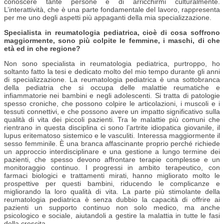
conoscere tante persone e di arricchirmi culturalmente.
L’interattività, che è una parte fondamentale del lavoro, rappresenta
per me uno degli aspetti più appaganti della mia specializzazione.
Specialista in reumatologia pediatrica, cioè di cosa soffrono
maggiormente, sono più colpite le femmine, i maschi, di che
età ed in che regione?
Non sono specialista in reumatologia pediatrica, purtroppo, ho
soltanto fatto la tesi e dedicato molto del mio tempo durante gli anni
di specializzazione. La reumatologia pediatrica è una sottobranca
della pediatria che si occupa delle malattie reumatiche e
infiammatorie nei bambini e negli adolescenti. Si tratta di patologie
spesso croniche, che possono colpire le articolazioni, i muscoli e i
tessuti connettivi, e che possono avere un impatto significativo sulla
qualità di vita dei piccoli pazienti. Tra le malattie più comuni che
rientrano in questa disciplina ci sono l’artrite idiopatica giovanile, il
lupus eritematoso sistemico e le vasculiti. Interessa maggiormente il
sesso femminile. È una branca affascinante proprio perché richiede
un approccio interdisciplinare e una gestione a lungo termine dei
pazienti, che spesso devono affrontare terapie complesse e un
monitoraggio continuo. I progressi in ambito terapeutico, con
farmaci biologici e trattamenti mirati, hanno migliorato molto le
prospettive per questi bambini, riducendo le complicanze e
migliorando la loro qualità di vita. La parte più stimolante della
reumatologia pediatrica è senza dubbio la capacità di offrire ai
pazienti un supporto continuo non solo medico, ma anche
psicologico e sociale, aiutandoli a gestire la malattia in tutte le fasi
della crescita.