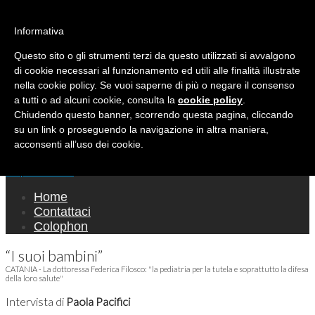
Ricerca per:
Mondo Italiano nel Mondo
Informativa
Questo sito o gli strumenti terzi da questo utilizzati si avvalgono
LE INTERVISTE SONO AGLI ITALIANI CHE
di cookie necessari al funzionamento ed utili alle finalità illustrate
RICOPRONO RUOLI ISTITUZIONALI, A
nella cookie policy. Se vuoi saperne di più o negare il consenso
QUELLI CHE RAPPRESENTANO LA SOCIETÀ E
a tutti o ad alcuni cookie, consulta la
cookie policy
.
Chiudendo questo banner, scorrendo questa pagina, cliccando
A CHI È UN "COMUNE CITTADINO" ...
su un link o proseguendo la navigazione in altra maniera,
PER TUTTO QUESTO SIAMO "ORGOGLIOSI
acconsenti all’uso dei cookie.
DI ESSERE ITALIANI"
Main menu
Skip to content
Home
Contattaci
Colophon
“I suoi bambini”
CATANIA - La dottoressa Federica Filosco: "la pediatria per la tutela e soprattutto la difesa
della loro salute"
Intervista di
Paola Pacifici