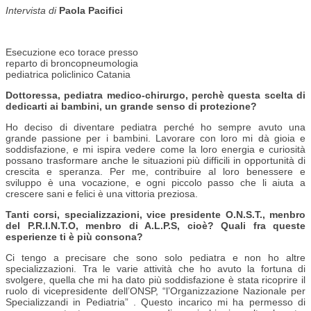
Intervista di
Paola Pacifici
Esecuzione eco torace presso
reparto di broncopneumologia
pediatrica policlinico Catania
Dottoressa, pediatra medico-chirurgo, perchè questa scelta di
dedicarti ai bambini, un grande senso di protezione?
Ho deciso di diventare pediatra perché ho sempre avuto una
grande passione per i bambini. Lavorare con loro mi dà gioia e
soddisfazione, e mi ispira vedere come la loro energia e curiosità
possano trasformare anche le situazioni più difficili in opportunità di
crescita e speranza. Per me, contribuire al loro benessere e
sviluppo è una vocazione, e ogni piccolo passo che li aiuta a
crescere sani e felici è una vittoria preziosa.
Tanti corsi, specializzazioni, vice presidente O.N.S.T., menbro
del P.R.I.N.T.O, menbro di A.L.P.S, cioè? Quali fra queste
esperienze ti è più consona?
Ci tengo a precisare che sono solo pediatra e non ho altre
specializzazioni. Tra le varie attività che ho avuto la fortuna di
svolgere, quella che mi ha dato più soddisfazione è stata ricoprire il
ruolo di vicepresidente dell’ONSP, “l’Organizzazione Nazionale per
Specializzandi in Pediatria” . Questo incarico mi ha permesso di