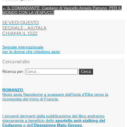
← IL COMANDANTE, Capitano di Vascello Angelo Patruno, PER IL
MONDO CON LA VESPUCCI
SE VEDI QUESTO
SEGNALE ... AIUTALA
CHIAMA IL
1522
Segnale internazionale
per le donne che chiedono aiuto
Cerca nel sito
Ricerca per:
ROMANZO
:
Nives aiuta Napoleone a scappare dall'Isola d'Elba verso la
riconquista del trono di Francia.
I proventi derivanti dalla pubblicazione del libro andranno
interamente a beneficio dello
sportello anti-stalking del
Codacons
e dell’
Operazione Mato Grosso
.