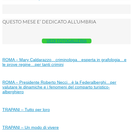
QUESTO MESE E’ DEDICATO ALL’UMBRIA
VEDI FOTOGALLERIA
ROMA – Mary Caldarazzo…criminologa…esperta in grafologia…e
le prove regine…per tanti crimini
ROMA – Presidente Roberto Necci…è la Federalberghi…per
valutare le dinamiche e i fenomeni del comparto turistico-
alberghiero
TRAPANI – Tutto per loro
TRAPANI – Un modo di vivere