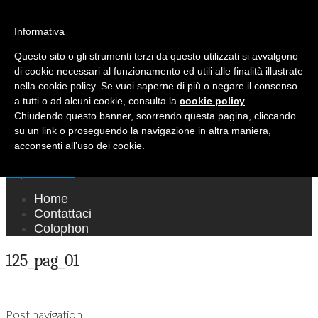
Ricerca per:
Mondo Italiano nel Mondo
Informativa
Questo sito o gli strumenti terzi da questo utilizzati si avvalgono
LE INTERVISTE SONO AGLI ITALIANI CHE
di cookie necessari al funzionamento ed utili alle finalità illustrate
RICOPRONO RUOLI ISTITUZIONALI, A
nella cookie policy. Se vuoi saperne di più o negare il consenso
QUELLI CHE RAPPRESENTANO LA SOCIETÀ E
a tutti o ad alcuni cookie, consulta la
cookie policy
.
Chiudendo questo banner, scorrendo questa pagina, cliccando
A CHI È UN "COMUNE CITTADINO" ...
su un link o proseguendo la navigazione in altra maniera,
PER TUTTO QUESTO SIAMO "ORGOGLIOSI
acconsenti all’uso dei cookie.
DI ESSERE ITALIANI"
Main menu
Skip to content
Home
Contattaci
Colophon
125_pag_01
Post navigation