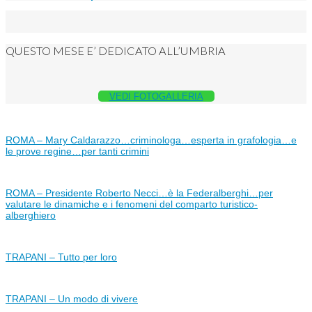
QUESTO MESE E’ DEDICATO ALL’UMBRIA
VEDI FOTOGALLERIA
ROMA – Mary Caldarazzo…criminologa…esperta in grafologia…e
le prove regine…per tanti crimini
ROMA – Presidente Roberto Necci…è la Federalberghi…per
valutare le dinamiche e i fenomeni del comparto turistico-
alberghiero
TRAPANI – Tutto per loro
TRAPANI – Un modo di vivere