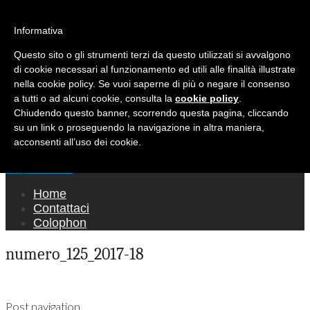
Ricerca per:
Mondo Italiano nel Mondo
Informativa
Questo sito o gli strumenti terzi da questo utilizzati si avvalgono
LE INTERVISTE SONO AGLI ITALIANI CHE
di cookie necessari al funzionamento ed utili alle finalità illustrate
RICOPRONO RUOLI ISTITUZIONALI, A
nella cookie policy. Se vuoi saperne di più o negare il consenso
QUELLI CHE RAPPRESENTANO LA SOCIETÀ E
a tutti o ad alcuni cookie, consulta la
cookie policy
.
Chiudendo questo banner, scorrendo questa pagina, cliccando
A CHI È UN "COMUNE CITTADINO" ...
su un link o proseguendo la navigazione in altra maniera,
PER TUTTO QUESTO SIAMO "ORGOGLIOSI
acconsenti all’uso dei cookie.
DI ESSERE ITALIANI"
Main menu
Skip to content
Home
Contattaci
Colophon
numero_125_2017-18
Post navigation