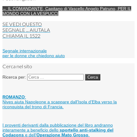
← IL COMANDANTE, Capitano di Vascello Angelo Patruno, PER IL
MONDO CON LA VESPUCCI
SE VEDI QUESTO
SEGNALE ... AIUTALA
CHIAMA IL
1522
Segnale internazionale
per le donne che chiedono aiuto
Cerca nel sito
Ricerca per:
ROMANZO
:
Nives aiuta Napoleone a scappare dall'Isola d'Elba verso la
riconquista del trono di Francia.
I proventi derivanti dalla pubblicazione del libro andranno
interamente a beneficio dello
sportello anti-stalking del
Codacons
e dell’
Operazione Mato Grosso
.