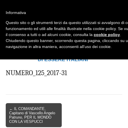
Informativa
Questo sito o gli strumenti terzi da questo utilizzati si avvalgono di 
Mondo Italiano nel Mondo
LE INTERVISTE SONO AGLI ITALIANI CHE
funzionamento ed utili alle finalità illustrate nella cookie policy. Se
RICOPRONO RUOLI ISTITUZIONALI, A
il consenso a tutti o ad alcuni cookie, consulta la
cookie policy
.
QUELLI CHE RAPPRESENTANO LA
Chiudendo questo banner, scorrendo questa pagina, cliccando su u
SOCIETÀ E A CHI È UN "COMUNE
navigazione in altra maniera, acconsenti all’uso dei cookie.
CITTADINO" ...
PER TUTTO QUESTO SIAMO "ORGOGLIOSI
DI ESSERE ITALIANI"
NUMERO_125_2017-31
← IL COMANDANTE,
Capitano di Vascello Angelo
Patruno, PER IL MONDO
CON LA VESPUCCI