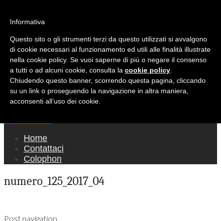
Ricerca per:
Mondo Italiano nel Mondo
Informativa
Questo sito o gli strumenti terzi da questo utilizzati si avvalgono
LE INTERVISTE SONO AGLI ITALIANI CHE
di cookie necessari al funzionamento ed utili alle finalità illustrate
RICOPRONO RUOLI ISTITUZIONALI, A
nella cookie policy. Se vuoi saperne di più o negare il consenso
QUELLI CHE RAPPRESENTANO LA SOCIETÀ E
a tutti o ad alcuni cookie, consulta la
cookie policy
.
Chiudendo questo banner, scorrendo questa pagina, cliccando
A CHI È UN "COMUNE CITTADINO" ...
su un link o proseguendo la navigazione in altra maniera,
PER TUTTO QUESTO SIAMO "ORGOGLIOSI
acconsenti all’uso dei cookie.
DI ESSERE ITALIANI"
Main menu
Skip to content
Home
Contattaci
Colophon
numero_125_2017_04
Post navigation