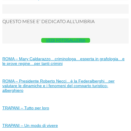
QUESTO MESE E’ DEDICATO ALL’UMBRIA
VEDI FOTOGALLERIA
ROMA – Mary Caldarazzo…criminologa…esperta in grafologia…e
le prove regine…per tanti crimini
ROMA – Presidente Roberto Necci…è la Federalberghi…per
valutare le dinamiche e i fenomeni del comparto turistico-
alberghiero
TRAPANI – Tutto per loro
TRAPANI – Un modo di vivere