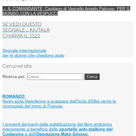
← IL COMANDANTE, Capitano di Vascello Angelo Patruno, PER IL
MONDO CON LA VESPUCCI
SE VEDI QUESTO
SEGNALE ... AIUTALA
CHIAMA IL
1522
Segnale internazionale
per le donne che chiedono aiuto
Cerca nel sito
Ricerca per:
ROMANZO
:
Nives aiuta Napoleone a scappare dall'Isola d'Elba verso la
riconquista del trono di Francia.
I proventi derivanti dalla pubblicazione del libro andranno
interamente a beneficio dello
sportello anti-stalking del
Codacons
e dell’
Operazione Mato Grosso
.