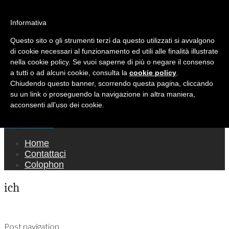
Ricerca per:
Mondo Italiano nel Mondo
Informativa
Questo sito o gli strumenti terzi da questo utilizzati si avvalgono
LE INTERVISTE SONO AGLI ITALIANI CHE
di cookie necessari al funzionamento ed utili alle finalità illustrate
RICOPRONO RUOLI ISTITUZIONALI, A
nella cookie policy. Se vuoi saperne di più o negare il consenso
QUELLI CHE RAPPRESENTANO LA SOCIETÀ E
a tutti o ad alcuni cookie, consulta la
cookie policy
.
Chiudendo questo banner, scorrendo questa pagina, cliccando
A CHI È UN "COMUNE CITTADINO" ...
su un link o proseguendo la navigazione in altra maniera,
PER TUTTO QUESTO SIAMO "ORGOGLIOSI
acconsenti all’uso dei cookie.
DI ESSERE ITALIANI"
Main menu
Skip to content
Home
Contattaci
Colophon
ich
Post navigation