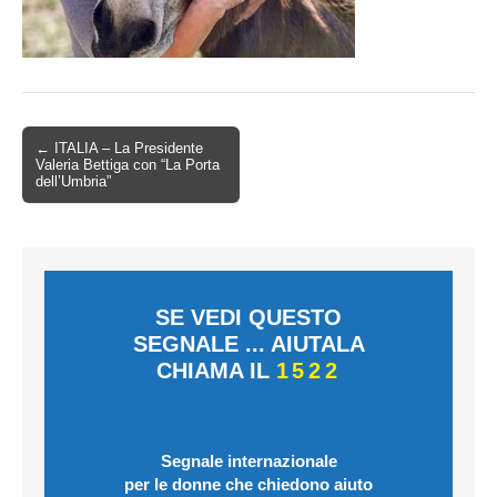
← ITALIA – La Presidente
Valeria Bettiga con “La Porta
dell’Umbria”
SE VEDI QUESTO
SEGNALE ... AIUTALA
CHIAMA IL
1522
Segnale internazionale
per le donne che chiedono aiuto