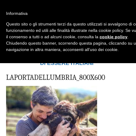
Informativa
Questo sito o gli strumenti terzi da questo utilizzati si avvalgono di 
Mondo Italiano nel Mondo
LE INTERVISTE SONO AGLI ITALIANI CHE
funzionamento ed utili alle finalità illustrate nella cookie policy. Se
RICOPRONO RUOLI ISTITUZIONALI, A
il consenso a tutti o ad alcuni cookie, consulta la
cookie policy
.
QUELLI CHE RAPPRESENTANO LA
Chiudendo questo banner, scorrendo questa pagina, cliccando su u
SOCIETÀ E A CHI È UN "COMUNE
navigazione in altra maniera, acconsenti all’uso dei cookie.
CITTADINO" ...
PER TUTTO QUESTO SIAMO "ORGOGLIOSI
DI ESSERE ITALIANI"
LAPORTADELLUMBRIA_800X600