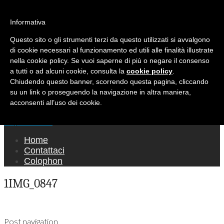
Ricerca per:
Mondo Italiano nel Mondo
Informativa
Questo sito o gli strumenti terzi da questo utilizzati si avvalgono
LE INTERVISTE SONO AGLI ITALIANI CHE
di cookie necessari al funzionamento ed utili alle finalità illustrate
RICOPRONO RUOLI ISTITUZIONALI, A
nella cookie policy. Se vuoi saperne di più o negare il consenso
QUELLI CHE RAPPRESENTANO LA SOCIETÀ E
a tutti o ad alcuni cookie, consulta la
cookie policy
.
Chiudendo questo banner, scorrendo questa pagina, cliccando
A CHI È UN "COMUNE CITTADINO" ...
su un link o proseguendo la navigazione in altra maniera,
PER TUTTO QUESTO SIAMO "ORGOGLIOSI
acconsenti all’uso dei cookie.
DI ESSERE ITALIANI"
Main menu
Skip to content
Home
Contattaci
Colophon
1IMG_0847
Post navigation