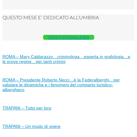
QUESTO MESE E’ DEDICATO ALL’UMBRIA
VEDI FOTOGALLERIA
ROMA – Mary Caldarazzo…criminologa…esperta in grafologia…e
le prove regine…per tanti crimini
ROMA – Presidente Roberto Necci…è la Federalberghi…per
valutare le dinamiche e i fenomeni del comparto turistico-
alberghiero
TRAPANI – Tutto per loro
TRAPANI – Un modo di vivere