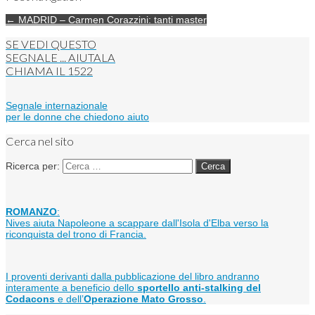
← MADRID – Carmen Corazzini: tanti master
SE VEDI QUESTO
SEGNALE ... AIUTALA
CHIAMA IL
1522
Segnale internazionale
per le donne che chiedono aiuto
Cerca nel sito
Ricerca per:
ROMANZO
:
Nives aiuta Napoleone a scappare dall'Isola d'Elba verso la
riconquista del trono di Francia.
I proventi derivanti dalla pubblicazione del libro andranno
interamente a beneficio dello
sportello anti-stalking del
Codacons
e dell’
Operazione Mato Grosso
.