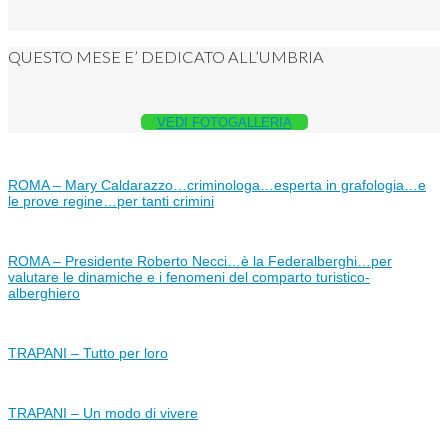
QUESTO MESE E’ DEDICATO ALL’UMBRIA
VEDI FOTOGALLERIA
ROMA – Mary Caldarazzo…criminologa…esperta in grafologia…e
le prove regine…per tanti crimini
ROMA – Presidente Roberto Necci…è la Federalberghi…per
valutare le dinamiche e i fenomeni del comparto turistico-
alberghiero
TRAPANI – Tutto per loro
TRAPANI – Un modo di vivere