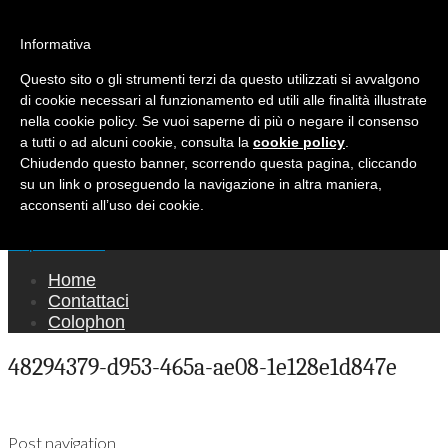
Ricerca per:
Mondo Italiano nel Mondo
Informativa
Questo sito o gli strumenti terzi da questo utilizzati si avvalgono
LE INTERVISTE SONO AGLI ITALIANI CHE
di cookie necessari al funzionamento ed utili alle finalità illustrate
RICOPRONO RUOLI ISTITUZIONALI, A
nella cookie policy. Se vuoi saperne di più o negare il consenso
QUELLI CHE RAPPRESENTANO LA SOCIETÀ E
a tutti o ad alcuni cookie, consulta la
cookie policy
.
Chiudendo questo banner, scorrendo questa pagina, cliccando
A CHI È UN "COMUNE CITTADINO" ...
su un link o proseguendo la navigazione in altra maniera,
PER TUTTO QUESTO SIAMO "ORGOGLIOSI
acconsenti all’uso dei cookie.
DI ESSERE ITALIANI"
Main menu
Skip to content
Home
Contattaci
Colophon
48294379-d953-465a-ae08-1e128e1d847e
Post navigation