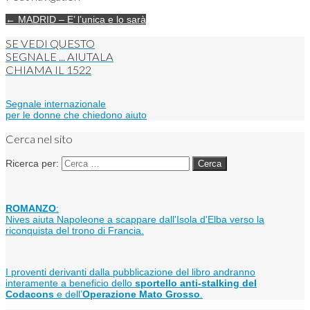
← MADRID – E’ l’unica e lo sarà
SE VEDI QUESTO
SEGNALE ... AIUTALA
CHIAMA IL
1522
Segnale internazionale
per le donne che chiedono aiuto
Cerca nel sito
Ricerca per:
ROMANZO
:
Nives aiuta Napoleone a scappare dall'Isola d'Elba verso la
riconquista del trono di Francia.
I proventi derivanti dalla pubblicazione del libro andranno
interamente a beneficio dello
sportello anti-stalking del
Codacons
e dell’
Operazione Mato Grosso
.