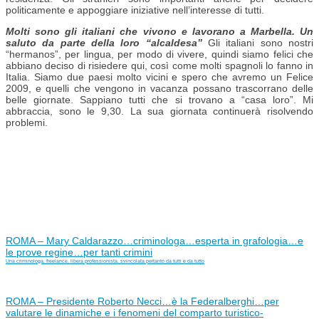
politicamente e appoggiare iniziative nell’interesse di tutti.
Molti sono gli italiani che vivono e lavorano a Marbella. Un
saluto da parte della loro “alcaldesa”
Gli italiani sono nostri
“hermanos”, per lingua, per modo di vivere, quindi siamo felici che
abbiano deciso di risiedere qui, così come molti spagnoli lo fanno in
Italia. Siamo due paesi molto vicini e spero che avremo un Felice
2009, e quelli che vengono in vacanza possano trascorrano delle
belle giornate. Sappiano tutti che si trovano a “casa loro”. Mi
abbraccia, sono le 9,30. La sua giornata continuerà risolvendo
problemi.
ROMA – Mary Caldarazzo…criminologa…esperta in grafologia…e
le prove regine…per tanti crimini
Una criminologa, freelance, libera professionista, svincolata pertanto da tutti e da tutto
ROMA – Presidente Roberto Necci…è la Federalberghi…per
valutare le dinamiche e i fenomeni del comparto turistico-