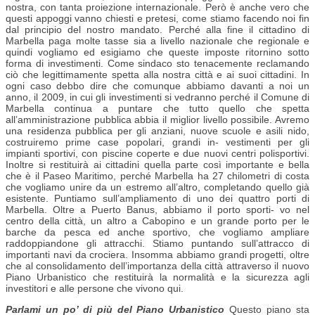
nostra, con tanta proiezione internazionale. Però è anche vero che
questi appoggi vanno chiesti e pretesi, come stiamo facendo noi fin
dal principio del nostro mandato. Perché alla fine il cittadino di
Marbella paga molte tasse sia a livello nazionale che regionale e
quindi vogliamo ed esigiamo che queste imposte ritornino sotto
forma di investimenti. Come sindaco sto tenacemente reclamando
ciò che legittimamente spetta alla nostra città e ai suoi cittadini. In
ogni caso debbo dire che comunque abbiamo davanti a noi un
anno, il 2009, in cui gli investimenti si vedranno perché il Comune di
Marbella continua a puntare che tutto quello che spetta
all’amministrazione pubblica abbia il miglior livello possibile. Avremo
una residenza pubblica per gli anziani, nuove scuole e asili nido,
costruiremo prime case popolari, grandi in- vestimenti per gli
impianti sportivi, con piscine coperte e due nuovi centri polisportivi.
Inoltre si restituirà ai cittadini quella parte così importante e bella
che è il Paseo Maritimo, perché Marbella ha 27 chilometri di costa
che vogliamo unire da un estremo all’altro, completando quello già
esistente. Puntiamo sull’ampliamento di uno dei quattro porti di
Marbella. Oltre a Puerto Banus, abbiamo il porto sporti- vo nel
centro della città, un altro a Cabopino e un grande porto per le
barche da pesca ed anche sportivo, che vogliamo ampliare
raddoppiandone gli attracchi. Stiamo puntando sull’attracco di
importanti navi da crociera. Insomma abbiamo grandi progetti, oltre
che al consolidamento dell’importanza della città attraverso il nuovo
Piano Urbanistico che restituirà la normalità e la sicurezza agli
investitori e alle persone che vivono qui.
Parlami un po’ di più del Piano Urbanistico
Questo piano sta