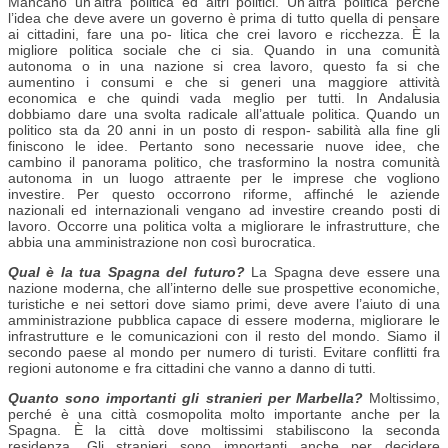
Mancano un’altra politica ed altri politici. Un’altra politica perchè
l’idea che deve avere un governo è prima di tutto quella di pensare
ai cittadini, fare una po- litica che crei lavoro e ricchezza. È la
migliore politica sociale che ci sia. Quando in una comunità
autonoma o in una nazione si crea lavoro, questo fa si che
aumentino i consumi e che si generi una maggiore attività
economica e che quindi vada meglio per tutti. In Andalusia
dobbiamo dare una svolta radicale all’attuale politica. Quando un
politico sta da 20 anni in un posto di respon- sabilità alla fine gli
finiscono le idee. Pertanto sono necessarie nuove idee, che
cambino il panorama politico, che trasformino la nostra comunità
autonoma in un luogo attraente per le imprese che vogliono
investire. Per questo occorrono riforme, affinché le aziende
nazionali ed internazionali vengano ad investire creando posti di
lavoro. Occorre una politica volta a migliorare le infrastrutture, che
abbia una amministrazione non così burocratica.
Qual è la tua Spagna del futuro?
La Spagna deve essere una
nazione moderna, che all’interno delle sue prospettive economiche,
turistiche e nei settori dove siamo primi, deve avere l’aiuto di una
amministrazione pubblica capace di essere moderna, migliorare le
infrastrutture e le comunicazioni con il resto del mondo. Siamo il
secondo paese al mondo per numero di turisti. Evitare conflitti fra
regioni autonome e fra cittadini che vanno a danno di tutti.
Quanto sono importanti gli stranieri per Marbella?
Moltissimo,
perché è una città cosmopolita molto importante anche per la
Spagna. È la città dove moltissimi stabiliscono la seconda
residenza. Gli stranieri sono importanti anche per decidere