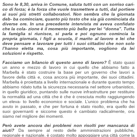
Sono le 8,30, arriva in Comune, saluta tutti con un sorriso cari-
co di forza; è la forza che vuole trasmettere a tutti, dal portiere
ai suoi più stretti collaboratori. Non sembra che la giornata
deb- ba cominciare, quanto più tosto che sia già cominciata da
diverse ore. In una precedente intervista mi aveva confidato
che la cola- zione è il momento più bello per lei “donna”. Tutta
la famiglia si riunisce, si parla e poi ognuno comincia la
propria giornata, i figli a scuola, il marito al lavoro e lei che
deve pensare e lavorare per tutti i suoi cittadini che non solo
l’hanno eletta ma, cosa più importante, vogliono da lei
soluzioni e rispetto.
Facciamo un bilancio di questo anno di lavoro?
Ê stato quasi
un anno e mezzo di lavoro in cui quello che abbiamo fatto a
Marbella è stato costruire la base per un governo che lavori a
favore della città e, cosa ancora più importante, dei suoi cittadini.
Marbella è proiettata a livello internazionale e durante questo tempo
abbiamo ridato tutta la sicurezza necessaria nel settore urbanistico,
in quello giuridico, puntando sulle nuove infrastrutture per restituire
la normalità ad una città che è che è cresciuta molto raggiungendo
un eleva- to livello economico e sociale. L’unico problema che ha
avuto in passato, e che per fortuna è stato risolto, era quello dei
suoi governanti e siccome questo è cambiato radicalmente, ora
siamo nel migliore dei momenti.
Però avete ancora dei problemi non risolti per mancanza di
aiuti?
Da sempre al resto delle amministrazioni pubbliche,
regionale e nazionale, è costato molto appoggiare una città come la