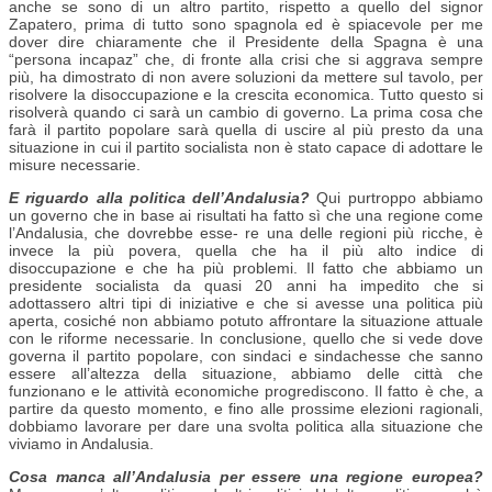
anche se sono di un altro partito, rispetto a quello del signor
Zapatero, prima di tutto sono spagnola ed è spiacevole per me
dover dire chiaramente che il Presidente della Spagna è una
“persona incapaz” che, di fronte alla crisi che si aggrava sempre
più, ha dimostrato di non avere soluzioni da mettere sul tavolo, per
risolvere la disoccupazione e la crescita economica. Tutto questo si
risolverà quando ci sarà un cambio di governo. La prima cosa che
farà il partito popolare sarà quella di uscire al più presto da una
situazione in cui il partito socialista non è stato capace di adottare le
misure necessarie.
E riguardo alla politica dell’Andalusia?
Qui purtroppo abbiamo
un governo che in base ai risultati ha fatto sì che una regione come
l’Andalusia, che dovrebbe esse- re una delle regioni più ricche, è
invece la più povera, quella che ha il più alto indice di
disoccupazione e che ha più problemi. Il fatto che abbiamo un
presidente socialista da quasi 20 anni ha impedito che si
adottassero altri tipi di iniziative e che si avesse una politica più
aperta, cosiché non abbiamo potuto affrontare la situazione attuale
con le riforme necessarie. In conclusione, quello che si vede dove
governa il partito popolare, con sindaci e sindachesse che sanno
essere all’altezza della situazione, abbiamo delle città che
funzionano e le attività economiche progrediscono. Il fatto è che, a
partire da questo momento, e fino alle prossime elezioni ragionali,
dobbiamo lavorare per dare una svolta politica alla situazione che
viviamo in Andalusia.
Cosa manca all’Andalusia per essere una regione europea?