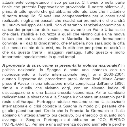
attualmente completando il suo percorso. Ci troviamo nella parte
finale che precede l’approvazione provvisoria. Il nostro obiettivo è,
prima di tutto, quello che già abbiamo ottenuto, cioè che il cittadino
si senta tranquillo. Si avrà una compensazione per le costruzioni
realizzate negli anni passati che ricadrà sui promotori e che andrà
sul nuovo sviluppo dei suoli. Non ci saranno sanzioni economiche a
carico dei proprietari delle case, ma avremo un Piano Urbanistico
che darà stabilità e sicurezza a quelli che vivono qui e una nuova
fiducia per chi vuole investire a Marbella. Io sono fermamente
convinta, e i dati lo dimostrano, che Marbella non sarà solo la città
che meno risente della crisi, ma la città che per prima ne uscirà e
che da questa trarrà i maggiori vantaggi. Tutto questo è molto
importante, specialmente in questi tempi.
A proposito di crisi, come si presenta la politica nazionale?
In
politica nazionale, la Spagna è stata una potenza con un
riconoscimento a livello internazionale negli anni 2000-2004,
quando il governo del precedente presi- dente José Maria Aznar
prese il Paese in una situazione molto complicata dall’anno 1996,
simile a quella che viviamo oggi, con un elevato indice di
disoccupazione e una bassa crescita economica. Aznar cambiato
radicalmente la situazione e la Spagna è diventata un esempio per il
resto dell’Europa. Purtroppo adesso vediamo come la situazione
internazionale di crisi colpisce la Spagna in modo più pesante che
gli altri paesi europei. Credo che la Francia, la Germania e l’Italia
abbiano un atteggiamento più decisivo, più energico di quanto non
avvenga in Spagna. Purtroppo qui abbiamo un “GO- BIERNO
INOPERANTE”. Per me è una sofferenza doverlo ammettere perchè