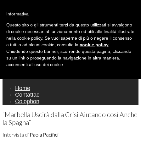
Ricerca per:
Mondo Italiano nel Mondo
Informativa
Questo sito o gli strumenti terzi da questo utilizzati si avvalgono
LE INTERVISTE SONO AGLI ITALIANI CHE
di cookie necessari al funzionamento ed utili alle finalità illustrate
RICOPRONO RUOLI ISTITUZIONALI, A
nella cookie policy. Se vuoi saperne di più o negare il consenso
QUELLI CHE RAPPRESENTANO LA SOCIETÀ E
a tutti o ad alcuni cookie, consulta la
cookie policy
.
Chiudendo questo banner, scorrendo questa pagina, cliccando
A CHI È UN "COMUNE CITTADINO" ...
su un link o proseguendo la navigazione in altra maniera,
PER TUTTO QUESTO SIAMO "ORGOGLIOSI
acconsenti all’uso dei cookie.
DI ESSERE ITALIANI"
Main menu
Skip to content
Home
Contattaci
Colophon
“Marbella Uscirà dalla Crisi Aiutando così Anche
la Spagna”
Intervista di
Paola Pacifici