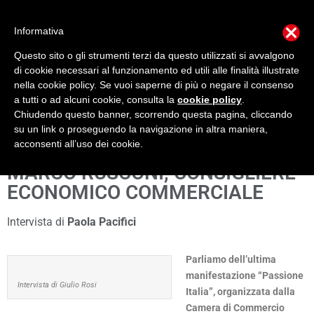
Informativa
Questo sito o gli strumenti terzi da questo utilizzati si avvalgono
Mondo Italiano nel Mondo
LE INTERVISTE SONO AGLI ITALIANI CHE
di cookie necessari al funzionamento ed utili alle finalità illustrate
RICOPRONO RUOLI ISTITUZIONALI, A QUELLI
nella cookie policy. Se vuoi saperne di più o negare il consenso
CHE RAPPRESENTANO LA SOCIETÀ E A CHI È
a tutti o ad alcuni cookie, consulta la
cookie policy
.
UN "COMUNE CITTADINO" ...
Chiudendo questo banner, scorrendo questa pagina, cliccando
PER TUTTO QUESTO SIAMO "ORGOGLIOSI DI
su un link o proseguendo la navigazione in altra maniera,
ESSERE ITALIANI"
acconsenti all’uso dei cookie.
MARCO RUSCONI, CONSIGLIERE
ECONOMICO COMMERCIALE
Intervista di
Paola Pacifici
Parliamo dell’ultima
manifestazione “Passione
Intervista di Giulio Rosi
Italia”, organizzata dalla
Camera di Commercio