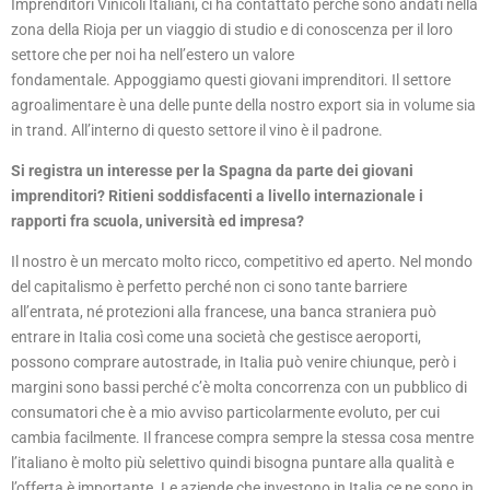
Imprenditori Vinicoli Italiani, ci ha contattato perché sono andati nella
zona della Rioja per un viaggio di studio e di conoscenza per il loro
settore che per noi ha nell’estero un valore
fondamentale. Appoggiamo questi giovani imprenditori. Il settore
agroalimentare è una delle punte della nostro export sia in volume sia
in trand. All’interno di questo settore il vino è il padrone.
Si registra un interesse per la Spagna da parte dei giovani
imprenditori? Ritieni soddisfacenti a livello internazionale i
rapporti fra scuola, università ed impresa?
Il nostro è un mercato molto ricco, competitivo ed aperto. Nel mondo
del capitalismo è perfetto perché non ci sono tante barriere
all’entrata, né protezioni alla francese, una banca straniera può
entrare in Italia così come una società che gestisce aeroporti,
possono comprare autostrade, in Italia può venire chiunque, però i
margini sono bassi perché c’è molta concorrenza con un pubblico di
consumatori che è a mio avviso particolarmente evoluto, per cui
cambia facilmente. Il francese compra sempre la stessa cosa mentre
l’italiano è molto più selettivo quindi bisogna puntare alla qualità e
l’offerta è importante. Le aziende che investono in Italia ce ne sono in