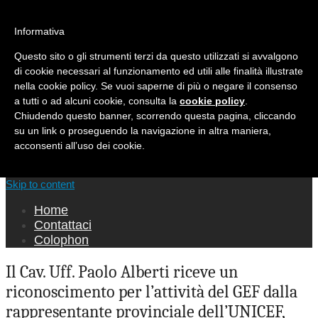
Ricerca per:
Informativa
Mondo Italiano nel Mondo
Questo sito o gli strumenti terzi da questo utilizzati si avvalgono
di cookie necessari al funzionamento ed utili alle finalità illustrate
LE INTERVISTE SONO AGLI ITALIANI CHE
nella cookie policy. Se vuoi saperne di più o negare il consenso
RICOPRONO RUOLI ISTITUZIONALI, A
a tutti o ad alcuni cookie, consulta la
cookie policy
.
QUELLI CHE RAPPRESENTANO LA SOCIETÀ E
Chiudendo questo banner, scorrendo questa pagina, cliccando
A CHI È UN "COMUNE CITTADINO" ...
su un link o proseguendo la navigazione in altra maniera,
PER TUTTO QUESTO SIAMO "ORGOGLIOSI
acconsenti all’uso dei cookie.
DI ESSERE ITALIANI"
Main menu
Skip to content
Home
Contattaci
Colophon
Il Cav. Uff. Paolo Alberti riceve un
riconoscimento per l’attività del GEF dalla
rappresentante provinciale dell’UNICEF,