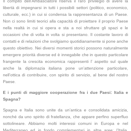
Il compito dell’Ambasciatore riserva il raro privilegio di avere la
libertà di impegnarsi in tutti i possibili settori (politico, economico,
culturale, ecc.) in cui si condensa la rappresentanza di un Paese.
Non ci sono limiti teorici alla capacità di proiettare il proprio Paese
nella realtà in cui si opera e sta a noi sfruttare gli spazi e le
occasioni che di volta in volta si presentano. Il costante lavoro di
contatti e di relazioni che svolgiamo quotidianamente si pone anche
questo obiettivo. Nei diversi momenti storici possono naturalmente
emergere priorità diverse ed è innegabile che in questo particolare
frangente la crescita economica rappresenti l’ aspetto sul quale
anche la diplomazia italiana pone un’attenzione particolare,
nell’ottica di contribuire, con spirito di servizio, al bene del nostro
Paese.
E i punti di maggiore cooperazione fra i due Paesi: Italia e
Spagna?
Spagna e Italia sono unite da un’antica e consolidata amicizia,
nonché da uno spirito di fratellanza, che appare perfino superfluo
sottolineare. Abbiamo molti interessi comuni in Europa e nel
Mediterraneo ed in fondo complementari in altre aree: l’Italia,