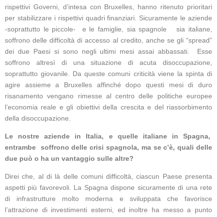
rispettivi Governi, d’intesa con Bruxelles, hanno ritenuto prioritari
per stabilizzare i rispettivi quadri finanziari. Sicuramente le aziende
-soprattutto le piccole- e le famiglie, sia spagnole sia italiane,
soffrono delle difficoltà di accesso al credito, anche se gli “spread”
dei due Paesi si sono negli ultimi mesi assai abbassati. Esse
soffrono altresì di una situazione di acuta disoccupazione,
soprattutto giovanile. Da queste comuni criticità viene la spinta di
agire assieme a Bruxelles affinché dopo questi mesi di duro
risanamento vengano rimesse al centro delle politiche europee
l’economia reale e gli obiettivi della crescita e del riassorbimento
della disoccupazione.
Le nostre aziende in Italia, e quelle italiane in Spagna,
entrambe soffrono delle crisi spagnola, ma se c’è, quali delle
due può o ha un vantaggio sulle altre?
Direi che, al di là delle comuni difficoltà, ciascun Paese presenta
aspetti più favorevoli. La Spagna dispone sicuramente di una rete
di infrastrutture molto moderna e sviluppata che favorisce
l’attrazione di investimenti esterni, ed inoltre ha messo a punto