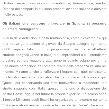
Utilities, servizi, assicurazioni, manifattura, farmaceutica, media:
l’elenco dei comparti in cui sono presenti aziende italiane è davvero
molto esteso.
Gli italiani che vengono a lavorare in Spagna si possono
chiamare “immigranti”?
Al di là delle definizioni e della terminologia, come dicevamo c’è qui
una nuova generazione di giovani (la Spagna accoglie ogni anno
8000 ragazzi italiani con il programma Erasmus e altrettanti
studenti spagnoli vanno in Italia) e di imprenditori a cui intendiamo
prestare sempre maggiore attenzione in quanto volano per offrire
una nuova percezione dell’odierna realtà della presenza italiana nel
mondo. Miriamo anche a rafforzare i legami con quel consistente
nucleo di scienziati e ricercatori che hanno deciso di lavorare qui.
Questi pur conservando una forte motivazione a mantenere uno
stretto rapporto con l’Italia spesso mettono a disposizione del
nostro Paese oggi e nel futuro la propria expertise. Lo scorso anno
il nostro Ministero degli Esteri ha organizzato un incontro sul tema
“Gli scienziati italiani nel mondo e la crescita del Paese” che è stato