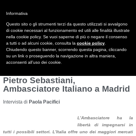
Informativa
Questo sito o gli strumenti terzi da questo utilizzati si avvalgono
Mondo Italiano nel Mondo
LE INTERVISTE SONO AGLI ITALIANI CHE
di cookie necessari al funzionamento ed utili alle finalità illustrate
RICOPRONO RUOLI ISTITUZIONALI, A
nella cookie policy. Se vuoi saperne di più o negare il consenso
QUELLI CHE RAPPRESENTANO LA
a tutti o ad alcuni cookie, consulta la
cookie policy
.
SOCIETÀ E A CHI È UN "COMUNE
Chiudendo questo banner, scorrendo questa pagina, cliccando
CITTADINO" ...
su un link o proseguendo la navigazione in altra maniera,
PER TUTTO QUESTO SIAMO "ORGOGLIOSI
acconsenti all’uso dei cookie.
DI ESSERE ITALIANI"
Pietro Sebastiani,
Ambasciatore Italiano a Madrid
Intervista di
Paola Pacifici
L’Ambasciatore ha la
libertà di impegnarsi in
tutti i possibili settori. L’Italia offre uno dei maggiori mercati