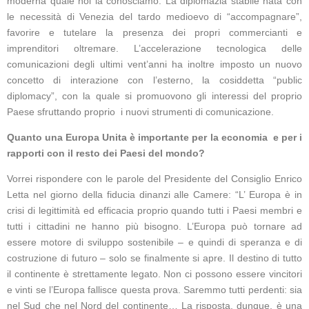
moderna quale noi la conosciamo. La diplomazia stabile nata con
le necessità di Venezia del tardo medioevo di “accompagnare”,
favorire e tutelare la presenza dei propri commercianti e
imprenditori oltremare. L’accelerazione tecnologica delle
comunicazioni degli ultimi vent’anni ha inoltre imposto un nuovo
concetto di interazione con l’esterno, la cosiddetta “public
diplomacy”, con la quale si promuovono gli interessi del proprio
Paese sfruttando proprio i nuovi strumenti di comunicazione.
Quanto una Europa Unita è importante per la economia e per i
rapporti con il resto dei Paesi del mondo?
Vorrei rispondere con le parole del Presidente del Consiglio Enrico
Letta nel giorno della fiducia dinanzi alle Camere: “L’ Europa è in
crisi di legittimità ed efficacia proprio quando tutti i Paesi membri e
tutti i cittadini ne hanno più bisogno. L’Europa può tornare ad
essere motore di sviluppo sostenibile – e quindi di speranza e di
costruzione di futuro – solo se finalmente si apre. Il destino di tutto
il continente è strettamente legato. Non ci possono essere vincitori
e vinti se l’Europa fallisce questa prova. Saremmo tutti perdenti: sia
nel Sud che nel Nord del continente… La risposta, dunque, è una