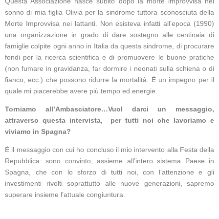
Questa Associazione nasce subito dopo la morte improvvisa nel
sonno di mia figlia Olivia per la sindrome tuttora sconosciuta della
Morte Improvvisa nei lattanti. Non esisteva infatti all’epoca (1990)
una organizzazione in grado di dare sostegno alle centinaia di
famiglie colpite ogni anno in Italia da questa sindrome, di procurare
fondi per la ricerca scientifica e di promuovere le buone pratiche
(non fumare in gravidanza, far dormire i neonati sulla schiena o di
fianco, ecc.) che possono ridurre la mortalità. È un impegno per il
quale mi piacerebbe avere più tempo ed energie.
Torniamo all’Ambasciatore…
Vuol darci un messaggio,
attraverso questa intervista, per tutti noi che lavoriamo e
viviamo in Spagna?
È il messaggio con cui ho concluso il mio intervento alla Festa della
Repubblica: sono convinto, assieme all’intero sistema Paese in
Spagna, che con lo sforzo di tutti noi, con l’attenzione e gli
investimenti rivolti soprattutto alle nuove generazioni, sapremo
superare insieme l’attuale congiuntura.