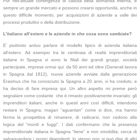
Pur nell’attuale contingenza di caduta della domanda interna, è
sempre un grande mercato e possono crearsi opportunità, anche in
questo difficile momento, per acquisizioni di aziende a valle dei
processi produttivi o della distribuzione.
L’italiano all’estero e le aziende in che cosa sono cambiate?
E’ piuttosto arduo parlare di modello tipico di azienda italiana
all’estero. Ad esempio tra le centinaia di realtà imprenditoriali
italiane in Spagna vi sono le filiali dei grandi gruppi, società
partecipate, imprese ormai qui da 50 anni ed oltre (Generali lavora
in Spagna dal 1812), nuove aziende avviate dalla generazione
Erasmus che ha conosciuto la Spagna a 20 anni, vi ha creduto, e
ha deciso di fare impresa qui. Un altro aspetto mi preme però
segnalare come costante che è rimasto positivamente invariato: gli
imprenditori italiani, anche in questi anni così difficili, intendono
restare in Spagna, magari “aguantan” come si dice, ma hanno
ferma la prospettiva di rimanere, di radicarsi, non cedono alla
logica del “mordi e fuggi”. I dati confermano che la presenza
imprenditoriale italiana in Spagna “tiene” e non smobilita, cerca di
salvaguardare i propri dipendenti: lo stesso non si può dire di altri