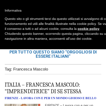
Informativa
Questo sito o gli strumenti terzi da questo utilizzati si avvalgono di 
Mondo Italiano nel Mondo
funzionamento ed utili alle finalità illustrate nella cookie policy. Se
il consenso a tutti o ad alcuni cookie, consulta la
cookie policy
.
Chiudendo questo banner, scorrendo questa pagina, cliccando su u
LE INTERVISTE SONO AGLI ITALIANI CHE
RICOPRONO RUOLI ISTITUZIONALI, A QUELLI
navigazione in altra maniera, acconsenti all’uso dei cookie.
CHE RAPPRESENTANO LA SOCIETÀ E A CHI È
UN "COMUNE CITTADINO" ...
PER TUTTO QUESTO SIAMO "ORGOGLIOSI DI
ESSERE ITALIANI"
Tag:
Francesca Mascolo
ITALIA – FRANCESCA MASCOLO:
“IMPRENDITRICE” DI SE STESSA
FIRENZE - LAVORA CON E PER UN MONDO GIOIOSO E BELLO
FIRENZE – Lavora con e per un