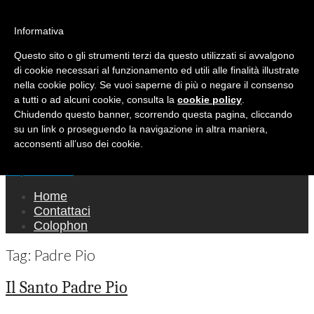
Ricerca per:
Mondo Italiano nel Mondo
Informativa
Questo sito o gli strumenti terzi da questo utilizzati si avvalgono
LE INTERVISTE SONO AGLI ITALIANI CHE
di cookie necessari al funzionamento ed utili alle finalità illustrate
RICOPRONO RUOLI ISTITUZIONALI, A
nella cookie policy. Se vuoi saperne di più o negare il consenso
QUELLI CHE RAPPRESENTANO LA SOCIETÀ E
a tutti o ad alcuni cookie, consulta la
cookie policy
.
Chiudendo questo banner, scorrendo questa pagina, cliccando
A CHI È UN "COMUNE CITTADINO" ...
su un link o proseguendo la navigazione in altra maniera,
PER TUTTO QUESTO SIAMO "ORGOGLIOSI
acconsenti all’uso dei cookie.
DI ESSERE ITALIANI"
Main menu
Skip to content
Home
Contattaci
Colophon
Tag:
Padre Pio
Il Santo Padre Pio