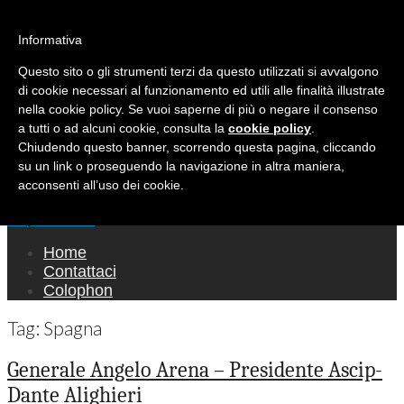
Ricerca per:
Mondo Italiano nel Mondo
Informativa
Questo sito o gli strumenti terzi da questo utilizzati si avvalgono
LE INTERVISTE SONO AGLI ITALIANI CHE
di cookie necessari al funzionamento ed utili alle finalità illustrate
RICOPRONO RUOLI ISTITUZIONALI, A
nella cookie policy. Se vuoi saperne di più o negare il consenso
QUELLI CHE RAPPRESENTANO LA SOCIETÀ E
a tutti o ad alcuni cookie, consulta la
cookie policy
.
Chiudendo questo banner, scorrendo questa pagina, cliccando
A CHI È UN "COMUNE CITTADINO" ...
su un link o proseguendo la navigazione in altra maniera,
PER TUTTO QUESTO SIAMO "ORGOGLIOSI
acconsenti all’uso dei cookie.
DI ESSERE ITALIANI"
Main menu
Skip to content
Home
Contattaci
Colophon
Tag:
Spagna
Generale Angelo Arena – Presidente Ascip-
Dante Alighieri