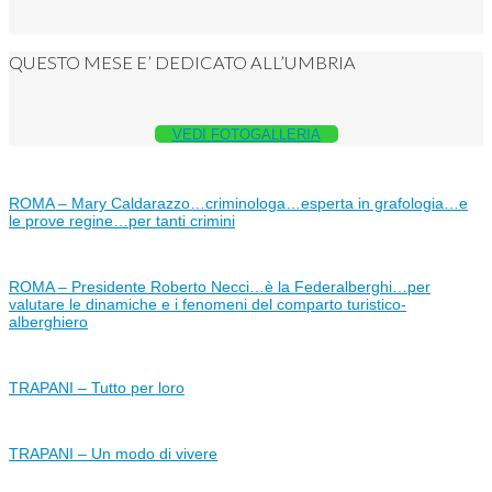
QUESTO MESE E’ DEDICATO ALL’UMBRIA
VEDI FOTOGALLERIA
ROMA – Mary Caldarazzo…criminologa…esperta in grafologia…e
le prove regine…per tanti crimini
ROMA – Presidente Roberto Necci…è la Federalberghi…per
valutare le dinamiche e i fenomeni del comparto turistico-
alberghiero
TRAPANI – Tutto per loro
TRAPANI – Un modo di vivere