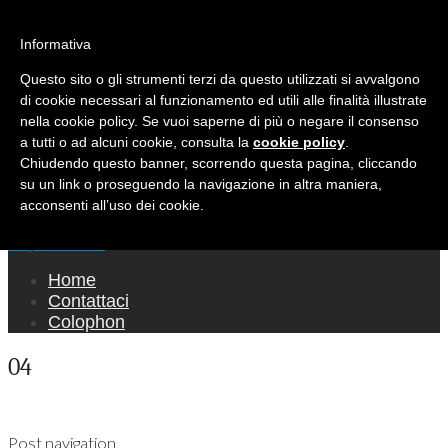
Ricerca per:
Mondo Italiano nel Mondo
Informativa
Questo sito o gli strumenti terzi da questo utilizzati si avvalgono
LE INTERVISTE SONO AGLI ITALIANI CHE
di cookie necessari al funzionamento ed utili alle finalità illustrate
RICOPRONO RUOLI ISTITUZIONALI, A
nella cookie policy. Se vuoi saperne di più o negare il consenso
QUELLI CHE RAPPRESENTANO LA SOCIETÀ E
a tutti o ad alcuni cookie, consulta la
cookie policy
.
Chiudendo questo banner, scorrendo questa pagina, cliccando
A CHI È UN "COMUNE CITTADINO" ...
su un link o proseguendo la navigazione in altra maniera,
PER TUTTO QUESTO SIAMO "ORGOGLIOSI
acconsenti all’uso dei cookie.
DI ESSERE ITALIANI"
Main menu
Skip to content
Home
Contattaci
Colophon
04
Post navigation