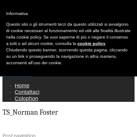
Ricerca per:
Mondo Italiano nel Mondo
Informativa
Questo sito o gli strumenti terzi da questo utilizzati si avvalgono
LE INTERVISTE SONO AGLI ITALIANI CHE
di cookie necessari al funzionamento ed utili alle finalità illustrate
RICOPRONO RUOLI ISTITUZIONALI, A
nella cookie policy. Se vuoi saperne di più o negare il consenso
QUELLI CHE RAPPRESENTANO LA SOCIETÀ E
a tutti o ad alcuni cookie, consulta la
cookie policy
.
Chiudendo questo banner, scorrendo questa pagina, cliccando
A CHI È UN "COMUNE CITTADINO" ...
su un link o proseguendo la navigazione in altra maniera,
PER TUTTO QUESTO SIAMO "ORGOGLIOSI
acconsenti all’uso dei cookie.
DI ESSERE ITALIANI"
Main menu
Skip to content
Home
Contattaci
Colophon
TS_Norman Foster
Post navigation