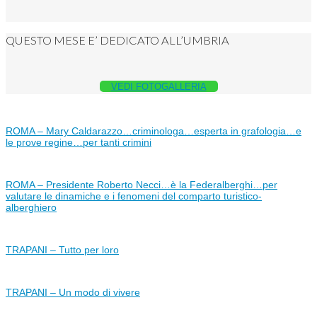
QUESTO MESE E’ DEDICATO ALL’UMBRIA
VEDI FOTOGALLERIA
ROMA – Mary Caldarazzo…criminologa…esperta in grafologia…e
le prove regine…per tanti crimini
ROMA – Presidente Roberto Necci…è la Federalberghi…per
valutare le dinamiche e i fenomeni del comparto turistico-
alberghiero
TRAPANI – Tutto per loro
TRAPANI – Un modo di vivere