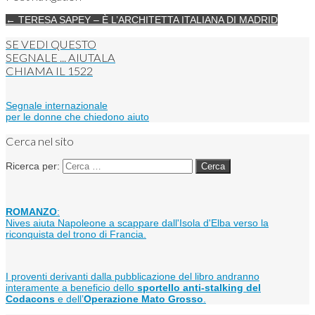
← TERESA SAPEY – È L’ARCHITETTA ITALIANA DI MADRID
SE VEDI QUESTO
SEGNALE ... AIUTALA
CHIAMA IL
1522
Segnale internazionale
per le donne che chiedono aiuto
Cerca nel sito
Ricerca per:
ROMANZO
:
Nives aiuta Napoleone a scappare dall'Isola d'Elba verso la
riconquista del trono di Francia.
I proventi derivanti dalla pubblicazione del libro andranno
interamente a beneficio dello
sportello anti-stalking del
Codacons
e dell’
Operazione Mato Grosso
.