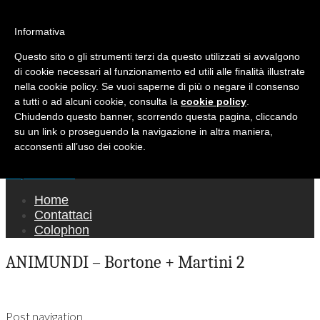
Ricerca per:
Mondo Italiano nel Mondo
Informativa
Questo sito o gli strumenti terzi da questo utilizzati si avvalgono
LE INTERVISTE SONO AGLI ITALIANI CHE
di cookie necessari al funzionamento ed utili alle finalità illustrate
RICOPRONO RUOLI ISTITUZIONALI, A
nella cookie policy. Se vuoi saperne di più o negare il consenso
QUELLI CHE RAPPRESENTANO LA SOCIETÀ E
a tutti o ad alcuni cookie, consulta la
cookie policy
.
Chiudendo questo banner, scorrendo questa pagina, cliccando
A CHI È UN "COMUNE CITTADINO" ...
su un link o proseguendo la navigazione in altra maniera,
PER TUTTO QUESTO SIAMO "ORGOGLIOSI
acconsenti all’uso dei cookie.
DI ESSERE ITALIANI"
Main menu
Skip to content
Home
Contattaci
Colophon
ANIMUNDI – Bortone + Martini 2
Post navigation