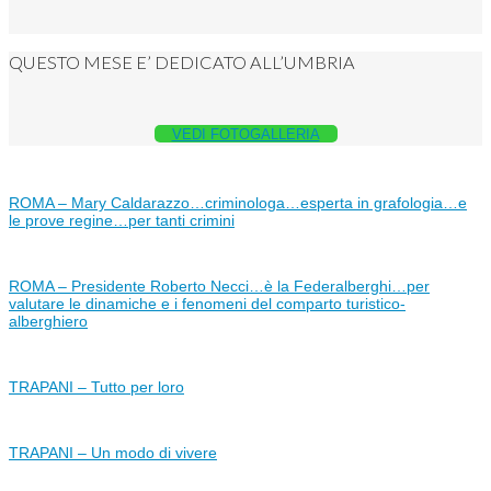
QUESTO MESE E’ DEDICATO ALL’UMBRIA
VEDI FOTOGALLERIA
ROMA – Mary Caldarazzo…criminologa…esperta in grafologia…e
le prove regine…per tanti crimini
ROMA – Presidente Roberto Necci…è la Federalberghi…per
valutare le dinamiche e i fenomeni del comparto turistico-
alberghiero
TRAPANI – Tutto per loro
TRAPANI – Un modo di vivere