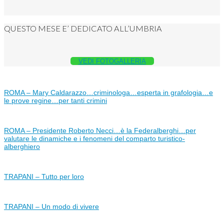
QUESTO MESE E’ DEDICATO ALL’UMBRIA
VEDI FOTOGALLERIA
ROMA – Mary Caldarazzo…criminologa…esperta in grafologia…e
le prove regine…per tanti crimini
ROMA – Presidente Roberto Necci…è la Federalberghi…per
valutare le dinamiche e i fenomeni del comparto turistico-
alberghiero
TRAPANI – Tutto per loro
TRAPANI – Un modo di vivere