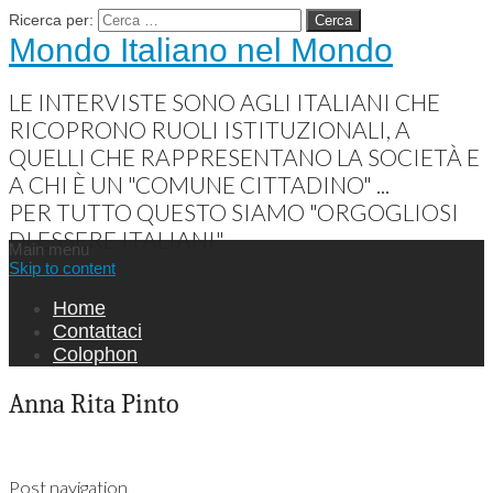
Ricerca per:
Mondo Italiano nel Mondo
LE INTERVISTE SONO AGLI ITALIANI CHE
RICOPRONO RUOLI ISTITUZIONALI, A
QUELLI CHE RAPPRESENTANO LA SOCIETÀ E
A CHI È UN "COMUNE CITTADINO" ...
PER TUTTO QUESTO SIAMO "ORGOGLIOSI
DI ESSERE ITALIANI"
Main menu
Skip to content
Home
Contattaci
Colophon
Anna Rita Pinto
Post navigation