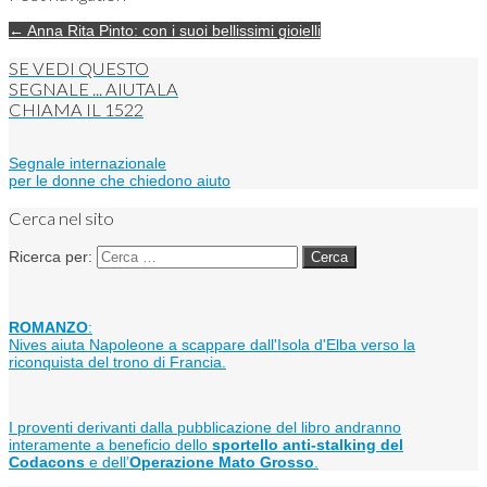
← Anna Rita Pinto: con i suoi bellissimi gioielli
SE VEDI QUESTO
SEGNALE ... AIUTALA
CHIAMA IL
1522
Segnale internazionale
per le donne che chiedono aiuto
Cerca nel sito
Ricerca per:
ROMANZO
:
Nives aiuta Napoleone a scappare dall'Isola d'Elba verso la
riconquista del trono di Francia.
I proventi derivanti dalla pubblicazione del libro andranno
interamente a beneficio dello
sportello anti-stalking del
Codacons
e dell’
Operazione Mato Grosso
.