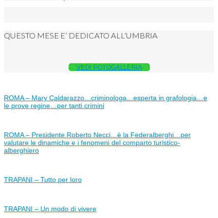
QUESTO MESE E’ DEDICATO ALL’UMBRIA
VEDI FOTOGALLERIA
ROMA – Mary Caldarazzo…criminologa…esperta in grafologia…e
le prove regine…per tanti crimini
ROMA – Presidente Roberto Necci…è la Federalberghi…per
valutare le dinamiche e i fenomeni del comparto turistico-
alberghiero
TRAPANI – Tutto per loro
TRAPANI – Un modo di vivere