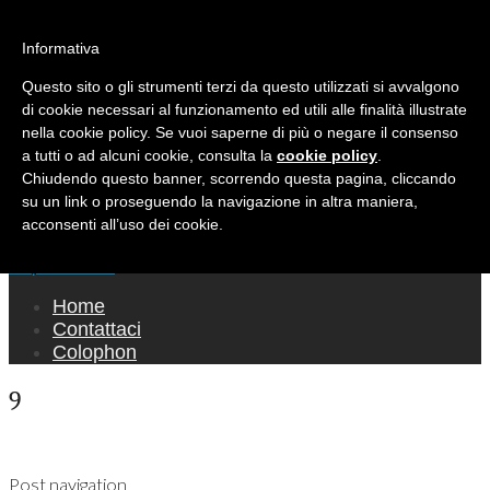
Ricerca per:
Mondo Italiano nel Mondo
Informativa
Questo sito o gli strumenti terzi da questo utilizzati si avvalgono
LE INTERVISTE SONO AGLI ITALIANI CHE
di cookie necessari al funzionamento ed utili alle finalità illustrate
RICOPRONO RUOLI ISTITUZIONALI, A
nella cookie policy. Se vuoi saperne di più o negare il consenso
QUELLI CHE RAPPRESENTANO LA SOCIETÀ E
a tutti o ad alcuni cookie, consulta la
cookie policy
.
Chiudendo questo banner, scorrendo questa pagina, cliccando
A CHI È UN "COMUNE CITTADINO" ...
su un link o proseguendo la navigazione in altra maniera,
PER TUTTO QUESTO SIAMO "ORGOGLIOSI
acconsenti all’uso dei cookie.
DI ESSERE ITALIANI"
Main menu
Skip to content
Home
Contattaci
Colophon
9
Post navigation