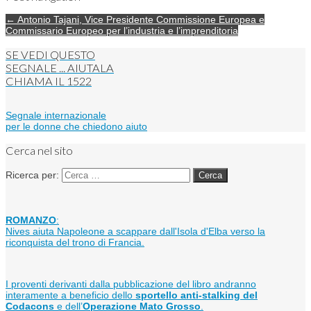
← Antonio Tajani, Vice Presidente Commissione Europea e
Commissario Europeo per l’industria e l’imprenditoria
SE VEDI QUESTO
SEGNALE ... AIUTALA
CHIAMA IL
1522
Segnale internazionale
per le donne che chiedono aiuto
Cerca nel sito
Ricerca per:
ROMANZO
:
Nives aiuta Napoleone a scappare dall'Isola d'Elba verso la
riconquista del trono di Francia.
I proventi derivanti dalla pubblicazione del libro andranno
interamente a beneficio dello
sportello anti-stalking del
Codacons
e dell’
Operazione Mato Grosso
.