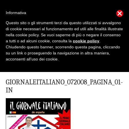
Informativa
Questo sito o gli strumenti terzi da questo utilizzati si avvalgono
Mondo Italiano nel Mondo
di cookie necessari al funzionamento ed utili alle finalità illustrate
nella cookie policy. Se vuoi saperne di più o negare il consenso
a tutti o ad alcuni cookie, consulta la
cookie policy
.
LE INTERVISTE SONO AGLI ITALIANI CHE
RICOPRONO RUOLI ISTITUZIONALI, A QUELLI
Chiudendo questo banner, scorrendo questa pagina, cliccando
CHE RAPPRESENTANO LA SOCIETÀ E A CHI È
su un link o proseguendo la navigazione in altra maniera,
UN "COMUNE CITTADINO" ...
acconsenti all’uso dei cookie.
PER TUTTO QUESTO SIAMO "ORGOGLIOSI DI
ESSERE ITALIANI"
GIORNALEITALIANO_072008_PAGINA_01-
IN