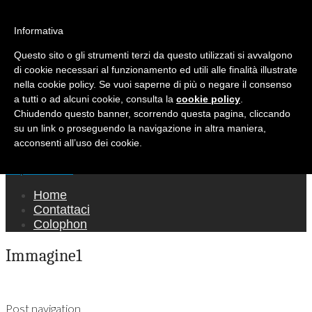
Ricerca per:
Mondo Italiano nel Mondo
Informativa
Questo sito o gli strumenti terzi da questo utilizzati si avvalgono
LE INTERVISTE SONO AGLI ITALIANI CHE
di cookie necessari al funzionamento ed utili alle finalità illustrate
RICOPRONO RUOLI ISTITUZIONALI, A
nella cookie policy. Se vuoi saperne di più o negare il consenso
QUELLI CHE RAPPRESENTANO LA SOCIETÀ E
a tutti o ad alcuni cookie, consulta la
cookie policy
.
Chiudendo questo banner, scorrendo questa pagina, cliccando
A CHI È UN "COMUNE CITTADINO" ...
su un link o proseguendo la navigazione in altra maniera,
PER TUTTO QUESTO SIAMO "ORGOGLIOSI
acconsenti all’uso dei cookie.
DI ESSERE ITALIANI"
Main menu
Skip to content
Home
Contattaci
Colophon
Immagine1
Post navigation