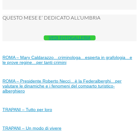
QUESTO MESE E’ DEDICATO ALL’UMBRIA
VEDI FOTOGALLERIA
ROMA – Mary Caldarazzo…criminologa…esperta in grafologia…e
le prove regine…per tanti crimini
ROMA – Presidente Roberto Necci…è la Federalberghi…per
valutare le dinamiche e i fenomeni del comparto turistico-
alberghiero
TRAPANI – Tutto per loro
TRAPANI – Un modo di vivere