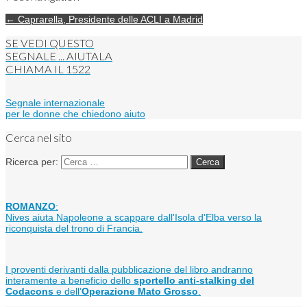
← Caprarella, Presidente delle ACLI a Madrid
SE VEDI QUESTO
SEGNALE ... AIUTALA
CHIAMA IL
1522
Segnale internazionale
per le donne che chiedono aiuto
Cerca nel sito
Ricerca per:
ROMANZO
:
Nives aiuta Napoleone a scappare dall'Isola d'Elba verso la
riconquista del trono di Francia.
I proventi derivanti dalla pubblicazione del libro andranno
interamente a beneficio dello
sportello anti-stalking del
Codacons
e dell’
Operazione Mato Grosso
.