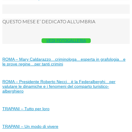
QUESTO MESE E’ DEDICATO ALL’UMBRIA
VEDI FOTOGALLERIA
ROMA – Mary Caldarazzo…criminologa…esperta in grafologia…e
le prove regine…per tanti crimini
ROMA – Presidente Roberto Necci…è la Federalberghi…per
valutare le dinamiche e i fenomeni del comparto turistico-
alberghiero
TRAPANI – Tutto per loro
TRAPANI – Un modo di vivere