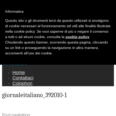
Ricerca per:
Mondo Italiano nel Mondo
Informativa
Questo sito o gli strumenti terzi da questo utilizzati si avvalgono
LE INTERVISTE SONO AGLI ITALIANI CHE
di cookie necessari al funzionamento ed utili alle finalità illustrate
RICOPRONO RUOLI ISTITUZIONALI, A
nella cookie policy. Se vuoi saperne di più o negare il consenso
QUELLI CHE RAPPRESENTANO LA SOCIETÀ E
a tutti o ad alcuni cookie, consulta la
cookie policy
.
Chiudendo questo banner, scorrendo questa pagina, cliccando
A CHI È UN "COMUNE CITTADINO" ...
su un link o proseguendo la navigazione in altra maniera,
PER TUTTO QUESTO SIAMO "ORGOGLIOSI
acconsenti all’uso dei cookie.
DI ESSERE ITALIANI"
Main menu
Skip to content
Home
Contattaci
Colophon
giornaleitaliano_392010-1
Post navigation