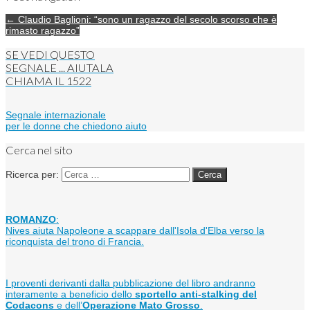
← Claudio Baglioni: “sono un ragazzo del secolo scorso che è
rimasto ragazzo”
SE VEDI QUESTO
SEGNALE ... AIUTALA
CHIAMA IL
1522
Segnale internazionale
per le donne che chiedono aiuto
Cerca nel sito
Ricerca per:
ROMANZO
:
Nives aiuta Napoleone a scappare dall'Isola d'Elba verso la
riconquista del trono di Francia.
I proventi derivanti dalla pubblicazione del libro andranno
interamente a beneficio dello
sportello anti-stalking del
Codacons
e dell’
Operazione Mato Grosso
.