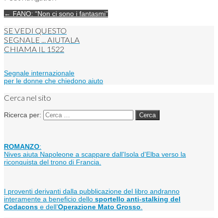
← FANO: “Non ci sono i fantasmi”
SE VEDI QUESTO
SEGNALE ... AIUTALA
CHIAMA IL
1522
Segnale internazionale
per le donne che chiedono aiuto
Cerca nel sito
Ricerca per:
ROMANZO
:
Nives aiuta Napoleone a scappare dall'Isola d'Elba verso la
riconquista del trono di Francia.
I proventi derivanti dalla pubblicazione del libro andranno
interamente a beneficio dello
sportello anti-stalking del
Codacons
e dell’
Operazione Mato Grosso
.