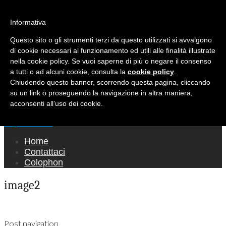
Ricerca per:
Mondo Italiano nel Mondo
Informativa
Questo sito o gli strumenti terzi da questo utilizzati si avvalgono
LE INTERVISTE SONO AGLI ITALIANI CHE
di cookie necessari al funzionamento ed utili alle finalità illustrate
RICOPRONO RUOLI ISTITUZIONALI, A
nella cookie policy. Se vuoi saperne di più o negare il consenso
QUELLI CHE RAPPRESENTANO LA SOCIETÀ E
a tutti o ad alcuni cookie, consulta la
cookie policy
.
Chiudendo questo banner, scorrendo questa pagina, cliccando
A CHI È UN "COMUNE CITTADINO" ...
su un link o proseguendo la navigazione in altra maniera,
PER TUTTO QUESTO SIAMO "ORGOGLIOSI
acconsenti all’uso dei cookie.
DI ESSERE ITALIANI"
Main menu
Skip to content
Home
Contattaci
Colophon
image2
Post navigation