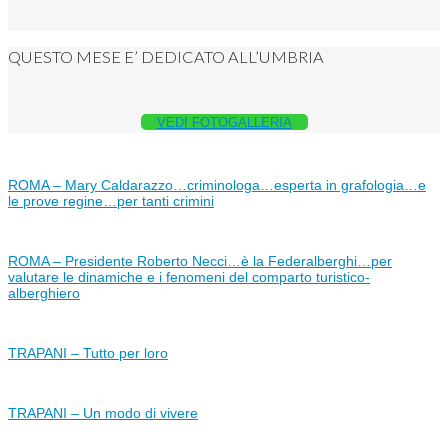
QUESTO MESE E’ DEDICATO ALL’UMBRIA
VEDI FOTOGALLERIA
ROMA – Mary Caldarazzo…criminologa…esperta in grafologia…e
le prove regine…per tanti crimini
ROMA – Presidente Roberto Necci…è la Federalberghi…per
valutare le dinamiche e i fenomeni del comparto turistico-
alberghiero
TRAPANI – Tutto per loro
TRAPANI – Un modo di vivere