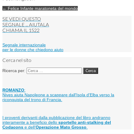
← Felice Infante maratoneta del mondo
SE VEDI QUESTO
SEGNALE ... AIUTALA
CHIAMA IL
1522
Segnale internazionale
per le donne che chiedono aiuto
Cerca nel sito
Ricerca per:
ROMANZO
:
Nives aiuta Napoleone a scappare dall'Isola d'Elba verso la
riconquista del trono di Francia.
I proventi derivanti dalla pubblicazione del libro andranno
interamente a beneficio dello
sportello anti-stalking del
Codacons
e dell’
Operazione Mato Grosso
.