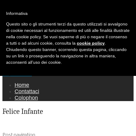
Ricerca per:
Mondo Italiano nel Mondo
Informativa
Questo sito o gli strumenti terzi da questo utilizzati si avvalgono
LE INTERVISTE SONO AGLI ITALIANI CHE
di cookie necessari al funzionamento ed utili alle finalità illustrate
RICOPRONO RUOLI ISTITUZIONALI, A
nella cookie policy. Se vuoi saperne di più o negare il consenso
QUELLI CHE RAPPRESENTANO LA SOCIETÀ E
a tutti o ad alcuni cookie, consulta la
cookie policy
.
Chiudendo questo banner, scorrendo questa pagina, cliccando
A CHI È UN "COMUNE CITTADINO" ...
su un link o proseguendo la navigazione in altra maniera,
PER TUTTO QUESTO SIAMO "ORGOGLIOSI
acconsenti all’uso dei cookie.
DI ESSERE ITALIANI"
Main menu
Skip to content
Home
Contattaci
Colophon
Felice Infante
Post navigation