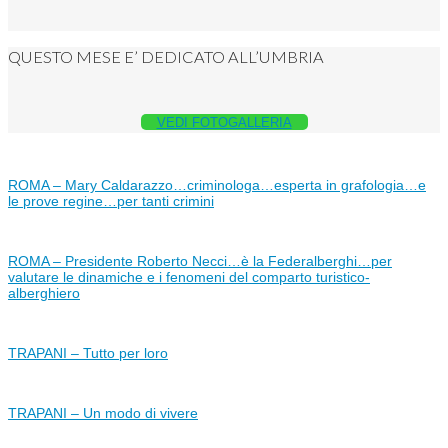
QUESTO MESE E’ DEDICATO ALL’UMBRIA
VEDI FOTOGALLERIA
ROMA – Mary Caldarazzo…criminologa…esperta in grafologia…e
le prove regine…per tanti crimini
ROMA – Presidente Roberto Necci…è la Federalberghi…per
valutare le dinamiche e i fenomeni del comparto turistico-
alberghiero
TRAPANI – Tutto per loro
TRAPANI – Un modo di vivere