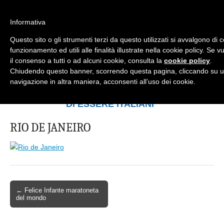
Informativa
Questo sito o gli strumenti terzi da questo utilizzati si avvalgono di 
Mondo Italiano nel Mondo
LE INTERVISTE SONO AGLI ITALIANI CHE
funzionamento ed utili alle finalità illustrate nella cookie policy. Se
RICOPRONO RUOLI ISTITUZIONALI, A
il consenso a tutti o ad alcuni cookie, consulta la
cookie policy
.
QUELLI CHE RAPPRESENTANO LA
Chiudendo questo banner, scorrendo questa pagina, cliccando su u
SOCIETÀ E A CHI È UN "COMUNE
navigazione in altra maniera, acconsenti all’uso dei cookie.
CITTADINO" ...
PER TUTTO QUESTO SIAMO "ORGOGLIOSI
DI ESSERE ITALIANI"
RIO DE JANEIRO
← Felice Infante maratoneta
del mondo