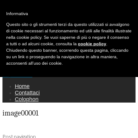
Ricerca per:
Mondo Italiano nel Mondo
Informativa
Questo sito o gli strumenti terzi da questo utilizzati si avvalgono
LE INTERVISTE SONO AGLI ITALIANI CHE
di cookie necessari al funzionamento ed utili alle finalità illustrate
RICOPRONO RUOLI ISTITUZIONALI, A
nella cookie policy. Se vuoi saperne di più o negare il consenso
QUELLI CHE RAPPRESENTANO LA SOCIETÀ E
a tutti o ad alcuni cookie, consulta la
cookie policy
.
Chiudendo questo banner, scorrendo questa pagina, cliccando
A CHI È UN "COMUNE CITTADINO" ...
su un link o proseguendo la navigazione in altra maniera,
PER TUTTO QUESTO SIAMO "ORGOGLIOSI
acconsenti all’uso dei cookie.
DI ESSERE ITALIANI"
Main menu
Skip to content
Home
Contattaci
Colophon
image00001
Post navigation