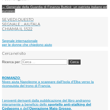
← Generale della Guardia di Finanza Butticè: un patriota italiano ed
europeo
SE VEDI QUESTO
SEGNALE ... AIUTALA
CHIAMA IL
1522
Segnale internazionale
per le donne che chiedono aiuto
Cerca nel sito
Ricerca per:
ROMANZO
:
Nives aiuta Napoleone a scappare dall'Isola d'Elba verso la
riconquista del trono di Francia.
I proventi derivanti dalla pubblicazione del libro andranno
interamente a beneficio dello
sportello anti-stalking del
Codacons
e dell’
Operazione Mato Grosso
.