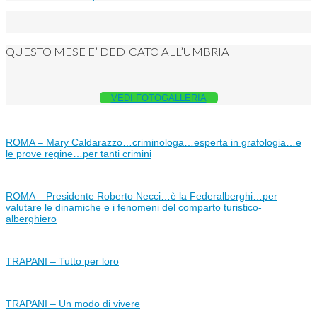
QUESTO MESE E’ DEDICATO ALL’UMBRIA
VEDI FOTOGALLERIA
ROMA – Mary Caldarazzo…criminologa…esperta in grafologia…e
le prove regine…per tanti crimini
ROMA – Presidente Roberto Necci…è la Federalberghi…per
valutare le dinamiche e i fenomeni del comparto turistico-
alberghiero
TRAPANI – Tutto per loro
TRAPANI – Un modo di vivere