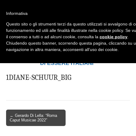
Informativa
Questo sito o gli strumenti terzi da questo utilizzati si avvalgono di 
Mondo Italiano nel Mondo
LE INTERVISTE SONO AGLI ITALIANI CHE
funzionamento ed utili alle finalità illustrate nella cookie policy. Se
RICOPRONO RUOLI ISTITUZIONALI, A
il consenso a tutti o ad alcuni cookie, consulta la
cookie policy
.
QUELLI CHE RAPPRESENTANO LA
Chiudendo questo banner, scorrendo questa pagina, cliccando su u
SOCIETÀ E A CHI È UN "COMUNE
navigazione in altra maniera, acconsenti all’uso dei cookie.
CITTADINO" ...
PER TUTTO QUESTO SIAMO "ORGOGLIOSI
DI ESSERE ITALIANI"
1DIANE-SCHUUR_BIG
← Gerardo Di Lella: “Roma
Caput Musicae 2022”