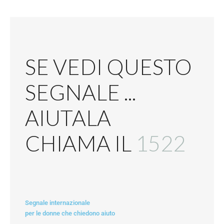
SE VEDI QUESTO
SEGNALE ...
AIUTALA
CHIAMA IL
1522
Segnale internazionale
per le donne che chiedono aiuto