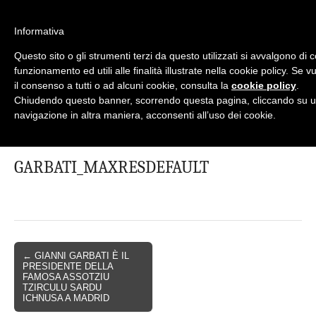
Informativa
Questo sito o gli strumenti terzi da questo utilizzati si avvalgono di 
Mondo Italiano nel Mondo
LE INTERVISTE SONO AGLI ITALIANI CHE
funzionamento ed utili alle finalità illustrate nella cookie policy. Se
RICOPRONO RUOLI ISTITUZIONALI, A QUELLI
il consenso a tutti o ad alcuni cookie, consulta la
cookie policy
.
CHE RAPPRESENTANO LA SOCIETÀ E A CHI È
Chiudendo questo banner, scorrendo questa pagina, cliccando su u
UN "COMUNE CITTADINO" ...
navigazione in altra maniera, acconsenti all’uso dei cookie.
PER TUTTO QUESTO SIAMO "ORGOGLIOSI DI
ESSERE ITALIANI"
GARBATI_MAXRESDEFAULT
← GIANNI GARBATI È IL
PRESIDENTE DELLA
FAMOSA ASSOTZIU
TZIRCULU SARDU
ICHNUSA A MADRID