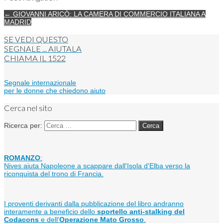
← GIOVANNI ARICÒ: LA CAMERA DI COMMERCIO ITALIANA A
MADRID
SE VEDI QUESTO
SEGNALE ... AIUTALA
CHIAMA IL
1522
Segnale internazionale
per le donne che chiedono aiuto
Cerca nel sito
Ricerca per:
ROMANZO
:
Nives aiuta Napoleone a scappare dall'Isola d'Elba verso la
riconquista del trono di Francia.
I proventi derivanti dalla pubblicazione del libro andranno
interamente a beneficio dello
sportello anti-stalking del
Codacons
e dell’
Operazione Mato Grosso
.