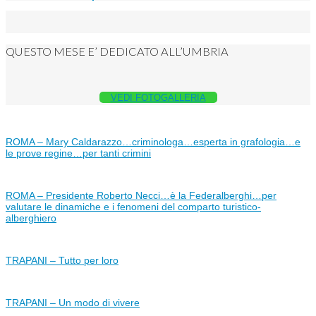
QUESTO MESE E’ DEDICATO ALL’UMBRIA
VEDI FOTOGALLERIA
ROMA – Mary Caldarazzo…criminologa…esperta in grafologia…e
le prove regine…per tanti crimini
ROMA – Presidente Roberto Necci…è la Federalberghi…per
valutare le dinamiche e i fenomeni del comparto turistico-
alberghiero
TRAPANI – Tutto per loro
TRAPANI – Un modo di vivere