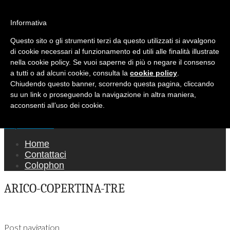
Ricerca per:
Mondo Italiano nel Mondo
Informativa
Questo sito o gli strumenti terzi da questo utilizzati si avvalgono
LE INTERVISTE SONO AGLI ITALIANI CHE
di cookie necessari al funzionamento ed utili alle finalità illustrate
RICOPRONO RUOLI ISTITUZIONALI, A
nella cookie policy. Se vuoi saperne di più o negare il consenso
QUELLI CHE RAPPRESENTANO LA SOCIETÀ E
a tutti o ad alcuni cookie, consulta la
cookie policy
.
Chiudendo questo banner, scorrendo questa pagina, cliccando
A CHI È UN "COMUNE CITTADINO" ...
su un link o proseguendo la navigazione in altra maniera,
PER TUTTO QUESTO SIAMO "ORGOGLIOSI
acconsenti all’uso dei cookie.
DI ESSERE ITALIANI"
Main menu
Skip to content
Home
Contattaci
Colophon
ARICO-COPERTINA-TRE
Post navigation