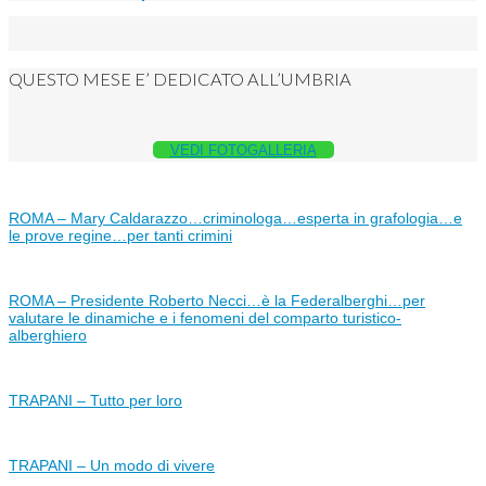
QUESTO MESE E’ DEDICATO ALL’UMBRIA
VEDI FOTOGALLERIA
ROMA – Mary Caldarazzo…criminologa…esperta in grafologia…e
le prove regine…per tanti crimini
ROMA – Presidente Roberto Necci…è la Federalberghi…per
valutare le dinamiche e i fenomeni del comparto turistico-
alberghiero
TRAPANI – Tutto per loro
TRAPANI – Un modo di vivere