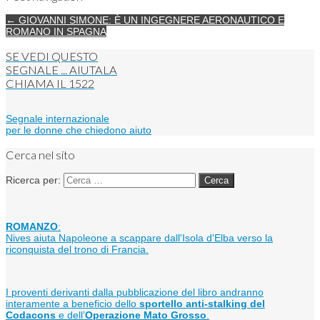
← GIOVANNI SIMONE: È UN INGEGNERE AERONAUTICO E
ROMANO IN SPAGNA
SE VEDI QUESTO
SEGNALE ... AIUTALA
CHIAMA IL
1522
Segnale internazionale
per le donne che chiedono aiuto
Cerca nel sito
Ricerca per:
ROMANZO
:
Nives aiuta Napoleone a scappare dall'Isola d'Elba verso la
riconquista del trono di Francia.
I proventi derivanti dalla pubblicazione del libro andranno
interamente a beneficio dello
sportello anti-stalking del
Codacons
e dell’
Operazione Mato Grosso
.