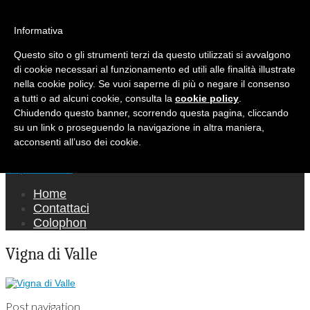
Ricerca per:
Mondo Italiano nel Mondo
Informativa
Questo sito o gli strumenti terzi da questo utilizzati si avvalgono
LE INTERVISTE SONO AGLI ITALIANI CHE
di cookie necessari al funzionamento ed utili alle finalità illustrate
RICOPRONO RUOLI ISTITUZIONALI, A
nella cookie policy. Se vuoi saperne di più o negare il consenso
QUELLI CHE RAPPRESENTANO LA SOCIETÀ E
a tutti o ad alcuni cookie, consulta la
cookie policy
.
Chiudendo questo banner, scorrendo questa pagina, cliccando
A CHI È UN "COMUNE CITTADINO" ...
su un link o proseguendo la navigazione in altra maniera,
PER TUTTO QUESTO SIAMO "ORGOGLIOSI
acconsenti all’uso dei cookie.
DI ESSERE ITALIANI"
Main menu
Skip to content
Home
Contattaci
Colophon
Vigna di Valle
Post navigation