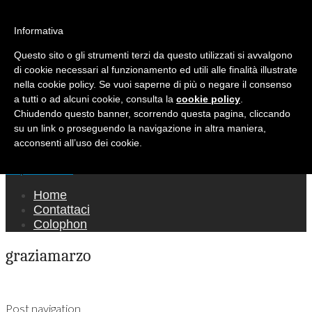
Ricerca per:
Mondo Italiano nel Mondo
Informativa
Questo sito o gli strumenti terzi da questo utilizzati si avvalgono
LE INTERVISTE SONO AGLI ITALIANI CHE
di cookie necessari al funzionamento ed utili alle finalità illustrate
RICOPRONO RUOLI ISTITUZIONALI, A
nella cookie policy. Se vuoi saperne di più o negare il consenso
QUELLI CHE RAPPRESENTANO LA SOCIETÀ E
a tutti o ad alcuni cookie, consulta la
cookie policy
.
Chiudendo questo banner, scorrendo questa pagina, cliccando
A CHI È UN "COMUNE CITTADINO" ...
su un link o proseguendo la navigazione in altra maniera,
PER TUTTO QUESTO SIAMO "ORGOGLIOSI
acconsenti all’uso dei cookie.
DI ESSERE ITALIANI"
Main menu
Skip to content
Home
Contattaci
Colophon
graziamarzo
Post navigation