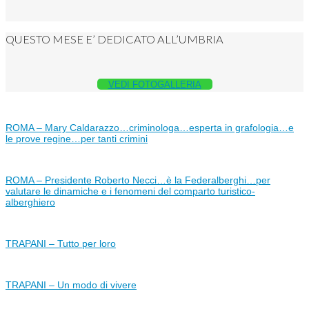
QUESTO MESE E’ DEDICATO ALL’UMBRIA
VEDI FOTOGALLERIA
ROMA – Mary Caldarazzo…criminologa…esperta in grafologia…e
le prove regine…per tanti crimini
ROMA – Presidente Roberto Necci…è la Federalberghi…per
valutare le dinamiche e i fenomeni del comparto turistico-
alberghiero
TRAPANI – Tutto per loro
TRAPANI – Un modo di vivere