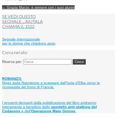
← Grazia Marzo: è sempre con i suoi alunni
SE VEDI QUESTO
SEGNALE ... AIUTALA
CHIAMA IL
1522
Segnale internazionale
per le donne che chiedono aiuto
Cerca nel sito
Ricerca per:
ROMANZO
:
Nives aiuta Napoleone a scappare dall'Isola d'Elba verso la
riconquista del trono di Francia.
I proventi derivanti dalla pubblicazione del libro andranno
interamente a beneficio dello
sportello anti-stalking del
Codacons
e dell’
Operazione Mato Grosso
.