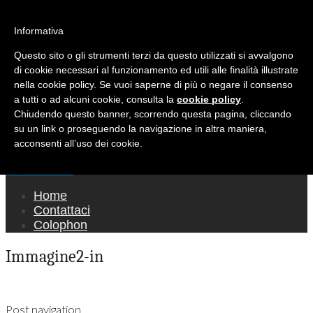
Ricerca per:
Mondo Italiano nel Mondo
Informativa
Questo sito o gli strumenti terzi da questo utilizzati si avvalgono
LE INTERVISTE SONO AGLI ITALIANI CHE
di cookie necessari al funzionamento ed utili alle finalità illustrate
RICOPRONO RUOLI ISTITUZIONALI, A
nella cookie policy. Se vuoi saperne di più o negare il consenso
QUELLI CHE RAPPRESENTANO LA SOCIETÀ E
a tutti o ad alcuni cookie, consulta la
cookie policy
.
Chiudendo questo banner, scorrendo questa pagina, cliccando
A CHI È UN "COMUNE CITTADINO" ...
su un link o proseguendo la navigazione in altra maniera,
PER TUTTO QUESTO SIAMO "ORGOGLIOSI
acconsenti all’uso dei cookie.
DI ESSERE ITALIANI"
Main menu
Skip to content
Home
Contattaci
Colophon
Immagine2-in
Post navigation