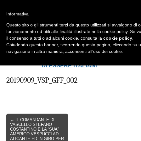
Informativa
Questo sito o gli strumenti terzi da questo utilizzati si avvalgono di 
Mondo Italiano nel Mondo
LE INTERVISTE SONO AGLI ITALIANI CHE
funzionamento ed utili alle finalità illustrate nella cookie policy. Se
RICOPRONO RUOLI ISTITUZIONALI, A
il consenso a tutti o ad alcuni cookie, consulta la
cookie policy
.
QUELLI CHE RAPPRESENTANO LA
Chiudendo questo banner, scorrendo questa pagina, cliccando su u
SOCIETÀ E A CHI È UN "COMUNE
navigazione in altra maniera, acconsenti all’uso dei cookie.
CITTADINO" ...
PER TUTTO QUESTO SIAMO "ORGOGLIOSI
DI ESSERE ITALIANI"
20190909_VSP_GFF_002
← IL COMANDANTE DI
VASCELLO STEFANO
COSTANTINO E LA “SUA”
AMERIGO VESPUCCI AD
ALICANTE ED IN GIRO PER