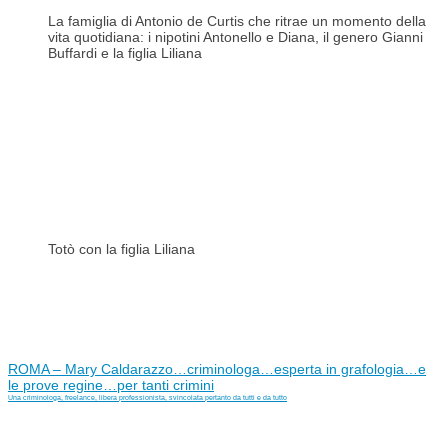
La famiglia di Antonio de Curtis che ritrae un momento della
vita quotidiana: i nipotini Antonello e Diana, il genero Gianni
Buffardi e la figlia Liliana
Totò con la figlia Liliana
ROMA – Mary Caldarazzo…criminologa…esperta in grafologia…e
le prove regine…per tanti crimini
Una criminologa, freelance, libera professionista, svincolata pertanto da tutti e da tutto