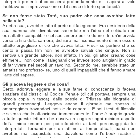
interpreti preferiti: il conoscersi profondamente e il capirsi al volo
facilitavano l’improvvisazione ed il senso di forte spontaneità.
Se non fosse stato Totò, suo padre che cosa avrebbe fatto
nella vita?
A detta sua, avrebbe fatto il prete o il falegname. Era desiderio della
sua mamma che diventasse sacerdote ma l’idea del celibato non
era affatto compatibile col suo amore per le donne. In un’intervista
verso la fine della carriera, dichiarò malinconicamente di non essere
affatto orgoglioso di ciò che aveva fatto. Preci- sò perfino che su
cento e passa film non ne avrebbe salvati che cinque. Non si
sentiva un grande attore, non affatto. In più, gli attori creano cose
effimere… non come i falegnami che invece sono artigiani in grado
di far vivere nei secoli un tavolino. Secondo me, sarebbe stato un
amatissimo professo- re, uno di quelli impagabili che ti fanno amare
l’arte del sapere.
Gli piaceva leggere e che cosa?
Certo, adorava leggere e la sua fame di conoscenza lo faceva
spaziare dai classici al Codice Penale (di cui portava sempre una
piccola copia in tasca), dalle poesie di Trilussa alle biografie di
grandi personaggi. Leggeva anche il giornale ma spesso si
amareggiava trovandoci ‘notizie da caporali’. E poi i testi di filosofia
e scienza che lo affascinava immensamente. Forse è proprio grazie
a tutte queste letture che riusciva a cogliere ogni minimo aspetto
dell’a- nimo umano per poi infonderlo ai tanti personaggi da lui
interpretati. Tornando per un attimo ai tempi attuali, papà non
avrebbe mai acquistato una diavoleria come l’e-book reader…