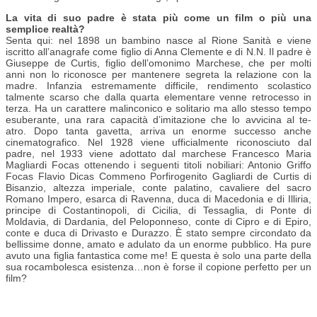
La vita di suo padre è stata più come un film o più una
semplice realtà?
Senta qui: nel 1898 un bambino nasce al Rione Sanità e viene
iscritto all’anagrafe come figlio di Anna Clemente e di N.N. Il padre è
Giuseppe de Curtis, figlio dell’omonimo Marchese, che per molti
anni non lo riconosce per mantenere segreta la relazione con la
madre. Infanzia estremamente difficile, rendimento scolastico
talmente scarso che dalla quarta elementare venne retrocesso in
terza. Ha un carattere malinconico e solitario ma allo stesso tempo
esuberante, una rara capacità d’imitazione che lo avvicina al te-
atro. Dopo tanta gavetta, arriva un enorme successo anche
cinematografico. Nel 1928 viene ufficialmente riconosciuto dal
padre, nel 1933 viene adottato dal marchese Francesco Maria
Magliardi Focas ottenendo i seguenti titoli nobiliari: Antonio Griffo
Focas Flavio Dicas Commeno Porfirogenito Gagliardi de Curtis di
Bisanzio, altezza imperiale, conte palatino, cavaliere del sacro
Romano Impero, esarca di Ravenna, duca di Macedonia e di Illiria,
principe di Costantinopoli, di Cicilia, di Tessaglia, di Ponte di
Moldavia, di Dardania, del Peloponneso, conte di Cipro e di Epiro,
conte e duca di Drivasto e Durazzo. È stato sempre circondato da
bellissime donne, amato e adulato da un enorme pubblico. Ha pure
avuto una figlia fantastica come me! E questa è solo una parte della
sua rocambolesca esistenza…non è forse il copione perfetto per un
film?