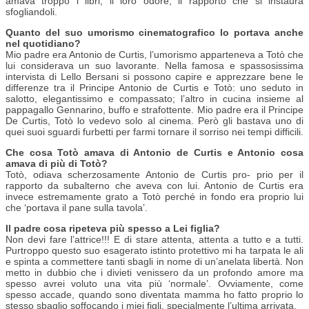
amava troppo i libri, il loro odore, il rapporto che si instaura
sfogliandoli.
Quanto del suo umorismo cinematografico lo portava anche
nel quotidiano?
Mio padre era Antonio de Curtis, l’umorismo apparteneva a Totò che
lui considerava un suo lavorante. Nella famosa e spassosissima
intervista di Lello Bersani si possono capire e apprezzare bene le
differenze tra il Principe Antonio de Curtis e Totò: uno seduto in
salotto, elegantissimo e compassato; l’altro in cucina insieme al
pappagallo Gennarino, buffo e strafottente. Mio padre era il Principe
De Curtis, Totò lo vedevo solo al cinema. Però gli bastava uno di
quei suoi sguardi furbetti per farmi tornare il sorriso nei tempi difficili.
Che cosa Totò amava di Antonio de Curtis e Antonio cosa
amava di più di Totò?
Totò, odiava scherzosamente Antonio de Curtis pro- prio per il
rapporto da subalterno che aveva con lui. Antonio de Curtis era
invece estremamente grato a Totò perché in fondo era proprio lui
che ‘portava il pane sulla tavola’.
Il padre cosa ripeteva più spesso a Lei figlia?
Non devi fare l’attrice!!! E di stare attenta, attenta a tutto e a tutti.
Purtroppo questo suo esagerato istinto protettivo mi ha tarpata le ali
e spinta a commettere tanti sbagli in nome di un’anelata libertà. Non
metto in dubbio che i divieti venissero da un profondo amore ma
spesso avrei voluto una vita più ‘normale’. Ovviamente, come
spesso accade, quando sono diventata mamma ho fatto proprio lo
stesso sbaglio soffocando i miei figli, specialmente l’ultima arrivata.