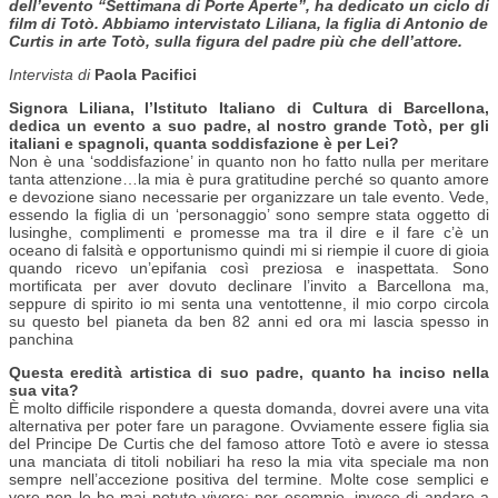
dell’evento “Settimana di Porte Aperte”, ha dedicato un ciclo di
film di Totò. Abbiamo intervistato Liliana, la figlia di Antonio de
Curtis in arte Totò, sulla figura del padre più che dell’attore.
Intervista di
Paola Pacifici
Signora Liliana, l’Istituto Italiano di Cultura
di Barcellona,
dedica un evento a suo padre, al
nostro grande Totò, per gli
italiani e spagnoli,
quanta soddisfazione è per Lei?
Non è una ‘soddisfazione’ in quanto non ho fatto nulla per meritare
tanta attenzione…la mia è pura gratitudine perché so quanto amore
e devozione siano necessarie per organizzare un tale evento. Vede,
essendo la figlia di un ‘personaggio’ sono sempre stata oggetto di
lusinghe, complimenti e promesse ma tra il dire e il fare c’è un
oceano di falsità e opportunismo quindi mi si riempie il cuore di gioia
quando ricevo un’epifania così preziosa e inaspettata. Sono
mortificata per aver dovuto declinare l’invito a Barcellona ma,
seppure di spirito io mi senta una ventottenne, il mio corpo circola
su questo bel pianeta da ben 82 anni ed ora mi lascia spesso in
panchina
Questa eredità artistica di suo padre, quanto
ha inciso nella
sua vita?
È molto difficile rispondere a questa domanda, dovrei avere una vita
alternativa per poter fare un paragone. Ovviamente essere figlia sia
del Principe De Curtis che del famoso attore Totò e avere io stessa
una manciata di titoli nobiliari ha reso la mia vita speciale ma non
sempre nell’accezione positiva del termine. Molte cose semplici e
vere non le ho mai potute vivere; per esempio, invece di andare a