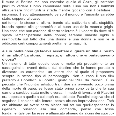
il muro di Berlino ma non costruire quello di Gaza, gli sarebbe
piaciuto vedere l’uomo camminare sulla Luna ma non i bambini
attraversare rincintrulliti la strada mentre giocano con il cellulare…
insomma, il suo atteggiamento verso il mondo e l’umanità sarebbe
stato, seppure al passo
coi tempi, lo stesso di allora: bando alla cattiveria e alla stupidità,
braccia aperte alla generosità e al buon uso della materia grigia.
Una cosa che non avrebbe di certo tollerato è il vedere fin dove si è
spinta l’emancipazione della donna; sarebbe rimasto rigido e
irremovibile sul fatto che una donna è una donna e non le si
addicono certi comportamenti prettamente maschili.
A suo padre cosa gli faceva accettare di girare un film al posto
di un altro? La storia, il regista, gli attori che vi partecipavano
o cosa?
Un insieme di tutte queste cose o molto più probabilmente un
susseguirsi di eventi dettato dal destino che lo hanno portato a
diventare un caratterista, un attore che al quale si proponeva
sempre lo stesso tipo di personaggio. Non a caso il suo film
preferito è Uccellacci e uccellini, girato nel 1966 da Pasolini. È un
peccato che l’incontro artistico tra i due sia avvenuto poco prima
della morte di papà, se fosse stato prima sono certa che la sua
carriera sarebbe stata molto diversa. Il modo di lavorare di Pasolini
era opposto a quello a cui papà era abituato: Pasolini esigeva che si
seguisse il copione alla lettera, senza alcuna improvvisazione. Totò
era abituato ad avere carta bianca sul set ma quell’esperienza lo
rigenerò. Tornando alla sua domanda, penso che fosse
fondamentale per lui essere affiancato almeno da alcuni dei suoi co-