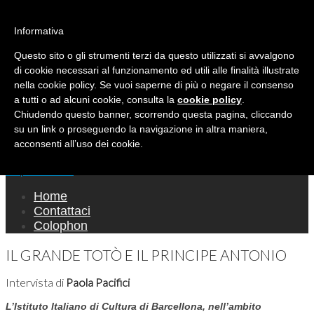
Ricerca per:
Mondo Italiano nel Mondo
Informativa
Questo sito o gli strumenti terzi da questo utilizzati si avvalgono
LE INTERVISTE SONO AGLI ITALIANI CHE
di cookie necessari al funzionamento ed utili alle finalità illustrate
RICOPRONO RUOLI ISTITUZIONALI, A
nella cookie policy. Se vuoi saperne di più o negare il consenso
QUELLI CHE RAPPRESENTANO LA SOCIETÀ E
a tutti o ad alcuni cookie, consulta la
cookie policy
.
Chiudendo questo banner, scorrendo questa pagina, cliccando
A CHI È UN "COMUNE CITTADINO" ...
su un link o proseguendo la navigazione in altra maniera,
PER TUTTO QUESTO SIAMO "ORGOGLIOSI
acconsenti all’uso dei cookie.
DI ESSERE ITALIANI"
Main menu
Skip to content
Home
Contattaci
Colophon
IL GRANDE TOTÒ E IL PRINCIPE ANTONIO
Intervista di
Paola Pacifici
L’Istituto Italiano di Cultura di Barcellona, nell’ambito