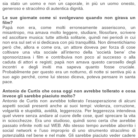
sia stato un uomo e non un caporale, in più un uomo onesto,
generoso e stracolmo di autentica dignità.
Le sue giornate come si svolgevano quando non girava un
film?
Papà non era, come molti erroneamente asseriscono, un
misantropo, ma amava molto leggere, studiare, filosofare, scrivere
ed ascoltare musica: tutte attività solitarie, quindi nei periodi in cui
non era sul set vi si dedicava con più tranquillità. Non dimentichiamo
però che, allora e come ora, un attore doveva per forza di cose
coltivare una vita sociale all’interno della ‘società bene’ che
sponsorizzava i film e contribuiva non poco al successo o alla
caduta di attori e registi; papà non amava questo carosello degli
incontri e degli inviti ma sapeva quanto fosse cruciale.
Probabilmente per questo era un notturno, di notte si sentiva più a
suo agio perché, come lui stesso diceva, poteva pensare in santa
pace.
Antonio de Curtis che cosa oggi non avrebbe tollerato
e cosa
invece gli sarebbe piaciuto molto?
Antonio de Curtis non avrebbe tollerato l’esasperazione di alcuni
aspetti sociali presenti anche ai suoi tempi: violenza, corruzione,
volgarità e stupidità, avidità, leggerezza. Per leggerezza intendeva
quel vivere senza andare al cuore delle cose, quel sprecare la vita
in sciocchezze. Era uno studioso, quindi sono certa che avrebbe
passato infinite notti sul WEB. Allo stesso tempo avrebbe aborrito i
social network e l’uso improprio di uno strumento stracolmo di
potenzialità nel bene e nel male. Gli sarebbe piaciuto veder cadere