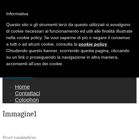
Ricerca per:
Mondo Italiano nel Mondo
Informativa
Questo sito o gli strumenti terzi da questo utilizzati si avvalgono
LE INTERVISTE SONO AGLI ITALIANI CHE
di cookie necessari al funzionamento ed utili alle finalità illustrate
RICOPRONO RUOLI ISTITUZIONALI, A
nella cookie policy. Se vuoi saperne di più o negare il consenso
QUELLI CHE RAPPRESENTANO LA SOCIETÀ E
a tutti o ad alcuni cookie, consulta la
cookie policy
.
Chiudendo questo banner, scorrendo questa pagina, cliccando
A CHI È UN "COMUNE CITTADINO" ...
su un link o proseguendo la navigazione in altra maniera,
PER TUTTO QUESTO SIAMO "ORGOGLIOSI
acconsenti all’uso dei cookie.
DI ESSERE ITALIANI"
Main menu
Skip to content
Home
Contattaci
Colophon
Immagine1
Post navigation