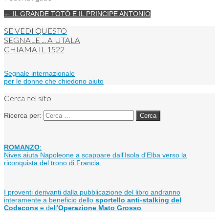
← IL GRANDE TOTÒ E IL PRINCIPE ANTONIO
SE VEDI QUESTO
SEGNALE ... AIUTALA
CHIAMA IL
1522
Segnale internazionale
per le donne che chiedono aiuto
Cerca nel sito
Ricerca per:
ROMANZO
:
Nives aiuta Napoleone a scappare dall'Isola d'Elba verso la
riconquista del trono di Francia.
I proventi derivanti dalla pubblicazione del libro andranno
interamente a beneficio dello
sportello anti-stalking del
Codacons
e dell’
Operazione Mato Grosso
.