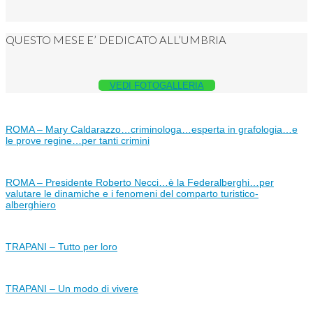
QUESTO MESE E’ DEDICATO ALL’UMBRIA
VEDI FOTOGALLERIA
ROMA – Mary Caldarazzo…criminologa…esperta in grafologia…e
le prove regine…per tanti crimini
ROMA – Presidente Roberto Necci…è la Federalberghi…per
valutare le dinamiche e i fenomeni del comparto turistico-
alberghiero
TRAPANI – Tutto per loro
TRAPANI – Un modo di vivere